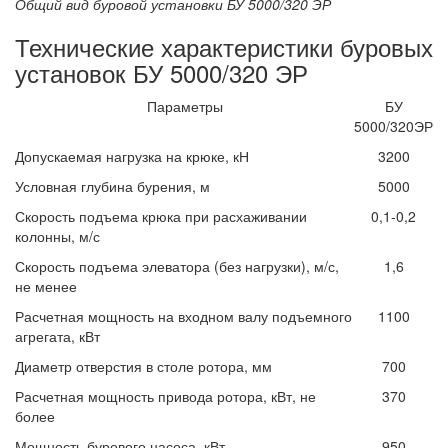
Общий вид буровой установки БУ 5000/320 ЭР
Технические характеристики буровых
установок БУ 5000/320 ЭР
Параметры
БУ
5000/320ЭР
Допускаемая нагрузка на крюке, кН
3200
Условная глубина бурения, м
5000
Скорость подъема крюка при расхаживании
0,1-0,2
колонны, м/с
Скорость подъема элеватора (без нагрузки), м/с,
1,6
не менее
Расчетная мощность на входном валу подъемного
1100
агрегата, кВт
Диаметр отверстия в столе ротора, мм
700
Расчетная мощность привода ротора, кВт, не
370
более
Мощность бурового насоса, кВт
950