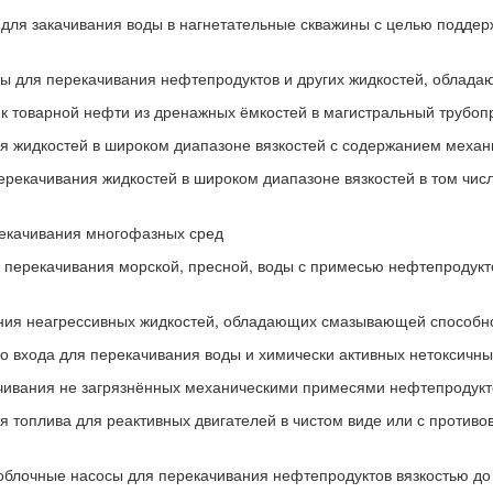
для закачивания воды в нагнетательные скважины с целью поддер
ы для перекачивания нефтепродуктов и других жидкостей, обла
ек товарной нефти из дренажных ёмкостей в магистральный трубоп
я жидкостей в широком диапазоне вязкостей с содержанием механ
ерекачивания жидкостей в широком диапазоне вязкостей в том чис
екачивания многофазных сред
я перекачивания морской, пресной, воды с примесью нефтепродукт
ания неагрессивных жидкостей, обладающих смазывающей способно
о входа для перекачивания воды и химически активных нетоксичны
чивания не загрязнённых механическими примесями нефтепродукто
 топлива для реактивных двигателей в чистом виде или с против
облочные насосы для перекачивания нефтепродуктов вязкостью до