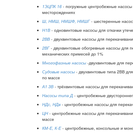
1ЭЦПК 16
- погружные центробежные насосы 
месторождениях
Ш, НМШ, НМШФ, НМШГ
- шестеренные насос
Н1В
- одновинтовые насосы для откачки утеч
2ВВ
- двухвинтовые насосы для перекачивани
2ВГ
- двухвинтовые обогревные насосы для п
механических примесей до 1%
Многофазные насосы
-двухвинтовые для пер
Судовые насосы
- двухвинтовые типа 2ВВ дл
по массе
А1 3В
- трёхвинтовые насосы для перекачив
Насосы типа Д
- центробежные двустороннег
НДс, НДв
- центробежные насосы для перека
ЦН
- центробежные насосы для перекачивания
массе
КМ-Е, К-Е
- центробежные, консольные и мон