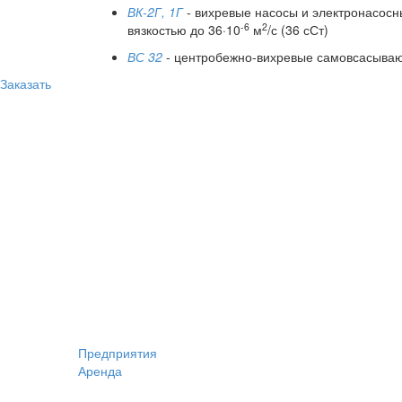
ВК-2Г, 1Г
- вихревые насосы и электронасосн
-6
2
вязкостью до 36·10
м
/с (36 сСт)
ВС 32
- центробежно-вихревые самовсасываю
Заказать
Предприятия
Аренда