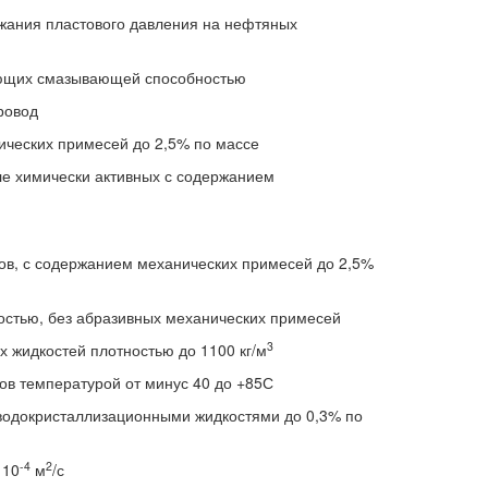
жания пластового давления на нефтяных
дающих смазывающей способностью
ровод
ических примесей до 2,5% по массе
ле химически активных с содержанием
ов, с содержанием механических примесей до 2,5%
стью, без абразивных механических примесей
3
х жидкостей плотностью до 1100 кг/м
в температурой от минус 40 до +85С
оводокристаллизационными жидкостями до 0,3% по
-4
2
 10
м
/с