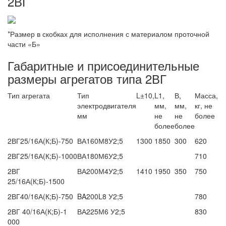
2ВГ
*Размер в скобках для исполнения с материалом проточной
части «Б»
Габаритные и присоединительные
размеры агрегатов типа 2ВГ
Тип агрегата
Тип
L±10,
L1,
В,
Масса,
электродвигателя
мм,
мм,
кг, не
мм
не
не
более
более
более
2ВГ25/16А(К;Б)-750
ВА160М8У2;5
1300
1850
300
620
2ВГ25/16А(К;Б)-1000
ВА180М6У2;5
710
2ВГ
ВА200М4У2;5
1410
1950
350
750
25/16А(К;Б)-1500
2ВГ40/16А(К;Б)-750
BA200L8 У2;5
780
2ВГ 40/16А(К;Б)-1
ВА225М6 У2;5
830
000