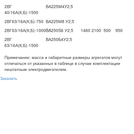
2ВГ
ВА225М4У2;5
40/16А(К;Б)-1500
2ВГ63/16А(К;Б)-750
ВА225М8 У2;5
2ВГ63/16А(К;Б)-1000
BA250S6 У2;5
1460
2100
500
950
2ВГ
ВА250Б4У2;5
63/16А(К;Б)-1500
Примечание: масса и габаритные размеры агрегатов могут
отличаться от указанных в таблице в случае комплектации
нештатным электродвигателем.
Заказать