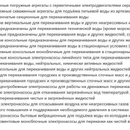
нные погружные агрегаты с герметичными электродвигателями сер
ежные скважинные агрегаты для подъёма питьевой воды из артези
енчатые секционные для перекачивания воды
е вертикальные для перекачивания воды и других неагрессивных 
редназначены для перекачивания технической воды (кроме морск
ые предназначены для перекачивания воды и других жидкостей, сх
ые консольные предназначены для перекачивания воды и других жи
редназначены для перекачивания воды в стационарных условиях 
ежные консольные моноблочные для перекачивания в стационарны
ые консольные электронасосы линейного типа для перекачивания 
рекачивания воды, нейтральных, химически активных жидкостей
нсольные для перекачивания воды и других нейтральных жидкосте
для перекачивания городских и производственных сточных масс и 
ерекачивания городских и производственных сточных масс и други
центробежные электронасосы для работы на дренажных перекачках
 электронасосы для откачивания загрязнённых вод температурой 
перекачивания чистых и загрязнённых жидкостей
электронасосы для отсасывания воздуха или неагрессивных газов
кого повышения и поддержания необходимого давления в системах
тронасосы бытовые вибрационные для подъёма воды из колодцев 
интовые моноблочные электронасосы для перекачки как чистой во