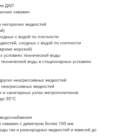
ии ДАП
анских скважин
и негорючих жидкостей
ой)
одных с водой по плотности
дкостей, сходных с водой по плотности
(кроме морской)
х условиях технической воды
технической воды в стационарных условиях
й
других неагрессивных жидкостей
х неагрессивных жидкостей
 и санитарных узлах метрополитенов
до 35°С
 водоснабжения
и скважин с диметром более 100 мм
ды так и разнородных жидкостей и взвесей до