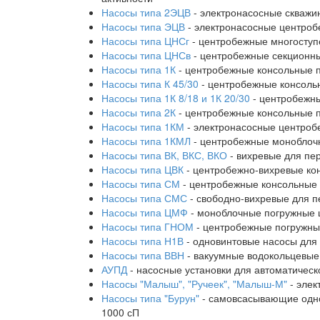
Насосы типа 2ЭЦВ
- электронасосные скважи
Насосы типа ЭЦВ
- электронасосные центроб
Насосы типа ЦНСг
- центробежные многоступ
Насосы типа ЦНСв
- центробежные секционны
Насосы типа 1К
- центробежные консольные п
Насосы типа К 45/30
- центробежные консольн
Насосы типа 1К 8/18 и 1К 20/30
- центробежн
Насосы типа 2К
- центробежные консольные п
Насосы типа 1КМ
- электронасосные центроб
Насосы типа 1КМЛ
- центробежные моноблочн
Насосы типа ВК, ВКС, ВКО
- вихревые для пе
Насосы типа ЦВК
- центробежно-вихревые ко
Насосы типа СМ
- центробежные консольные 
Насосы типа СМС
- свободно-вихревые для п
Насосы типа ЦМФ
- моноблочные погружные 
Насосы типа ГНОМ
- центробежные погружные
Насосы типа Н1В
- одновинтовые насосы для 
Насосы типа ВВН
- вакуумные водокольцевые 
АУПД
- насосные установки для автоматичес
Насосы "Малыш", "Ручеек", "Малыш-М"
- элек
Насосы типа "Бурун"
- самовсасывающие однов
1000 сП