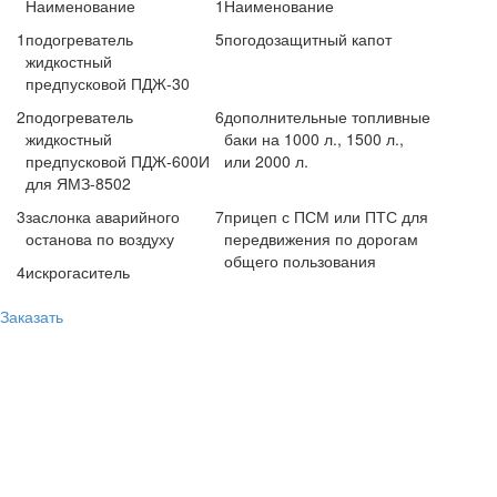
Наименование
1
Наименование
1
подогреватель
5
погодозащитный капот
жидкостный
предпусковой ПДЖ-30
2
подогреватель
6
дополнительные топливные
жидкостный
баки на 1000 л., 1500 л.,
предпусковой ПДЖ-600И
или 2000 л.
для ЯМЗ-8502
3
заслонка аварийного
7
прицеп с ПСМ или ПТС для
останова по воздуху
передвижения по дорогам
общего пользования
4
искрогаситель
Заказать