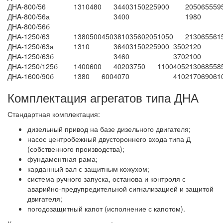
ДHA-800/56
1310
480
3440
3150
225
900
2050
655
59
ДHA-800/56а
3400
1980
ДHA-800/56б
ДНА-1250/63
1380
500
450
3810
3560
205
1050
2130
655
61
ДНА-1250/63а
1310
3640
3150
225
900
350
2120
ДНА-1250/63б
3460
370
2100
ДНА-1250/125б
1400
600
4020
3750
1100
405
2130
685
58
ДНА-1600/90б
1380
600
4070
410
2170
690
61
Комплектация агрегатов типа ДНА
Стандартная комплектация:
дизельный привод на базе дизельного двигателя;
насос центробежный двустороннего входа типа Д
(собственного производства);
фундаментная рама;
карданный вал с защитным кожухом;
система ручного запуска, останова и контроля с
аварийно-предупредительной сигнализацией и защитой
двигателя;
погодозащитный капот (исполнение с капотом).