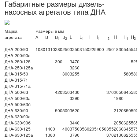
Габаритные размеры дизель-
насосных агрегатов типа ДНА
Марка
Размеры в мм
агрегата
А
В
В
В
L
L
I
I
I
H
H
H
1
2
1
1
2
1
2
ДHA-200/90
1080
1310
280
250
3250
3150
225
900
250
1830
545
54
ДHA-200/90а
ДHA-250/125
300
3470
52
ДHA-250/125а
3260
ДHA-315/50
300
3255
580
58
ДНА-315/71
ДНА-315/71а
ДHA-500/63
420
350
3430
370
2050
645
58
ДНА-500/63а
3390
1980
ДHA-500/63б
ДHA-630/90
500
500
3620
2120
650
59
ДHA-630/90a
ДHA-630/90б
3440
2050
625
56
ДНА-630/125
1400
400
3750
3560
205
1050
355
2060
645
57
ДНА-630/125а
1380
3790
370
2130
625
55