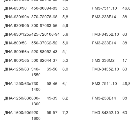
ДНА-630/90
450-800
94-83
5,5
ЯМ3-7511.10
46,
ДНА-630/90а
370-720
78-68
5,8
ЯМ3-238Б14
38
ДНА-630/90б
300-670
63-56
5,9
ДНА-630/125а
425-720
106-94
5,6
ТМ3-84352.10
63
ДНА-800/56
550-970
62-52
5,0
ЯМ3-238Б14
38
ДНА-800/56а
520-880
52-43
5,1
ДНА-800/56б
500-820
44-37
5,2
ЯМ3-236М2
17
ДНА-1250/63
940-
69-56
6,0
ТМ3-84352.10
63
1550
ДНА-1250/63а
730-
58-46
6,1
ЯМ3-7511.10
46,
1400
ДНА-1250/63б
600-
49-39
6,2
ЯМ3-238Б14
38
1300
ДНА-1600/90б
920-
59-57
7,2
ТМ3-84352.10
63
1600