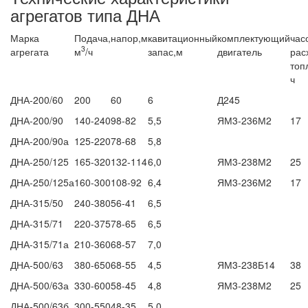
агрегатов типа ДНА
Марка
Подача,
напор,м
кавитационный
комплектующий
час
3
агрегата
м
/ч
запас,м
двигатель
рас
топ
ч
ДНА-200/60
200
60
6
Д245
ДНА-200/90
140-240
98-82
5,5
ЯМ3-236М2
17
ДНА-200/90а
125-220
78-68
5,8
ДНА-250/125
165-320
132-114
6,0
ЯМ3-238М2
25
ДНА-250/125а
160-300
108-92
6,4
ЯМ3-236М2
17
ДНА-315/50
240-380
56-41
6,5
ДНА-315/71
220-375
78-65
6,5
ДНА-315/71а
210-360
68-57
7,0
ДНА-500/63
380-650
68-55
4,5
ЯМ3-238Б14
38
ДНА-500/63а
330-600
58-45
4,8
ЯМ3-238М2
25
ДНА-500/63б
300-550
48-35
5,0