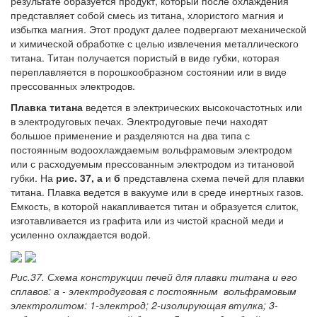
результате образуется продукт, который после охлаждения
представляет собой смесь из титана, хлористого магния и
избытка магния. Этот продукт далее подвергают механической
и химической обработке с целью извлечения металлического
титана. Титан получается пористый в виде губки, которая
переплавляется в порошкообразном состоянии или в виде
прессованных электродов.
Плавка титана
ведется в электрических высокочастотных или
в электродуговых печах. Электродуговые печи находят
большое применение и разделяются на два типа с
постоянным водоохлаждаемым вольфрамовым электродом
или с расходуемым прессованным электродом из титановой
губки. На
рис. 37, а
и
б
представлена схема печей для плавки
титана. Плавка ведется в вакууме или в среде инертных газов.
Емкость, в которой накапливается титан и образуется слиток,
изготавливается из графита или из чистой красной меди и
усиленно охлаждается водой.
Рис.37. Схема конструкции печей для плавки титана и его
сплавов: а - электродуговая с постоянным вольфрамовым
электролитом: 1-электрод; 2-изолирующая втулка; 3-