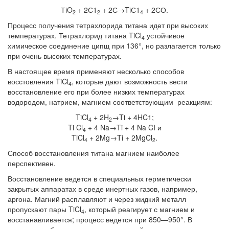
ТiO
+ 2С1
+ 2С→TiС1
+ 2СО.
2
2
4
Процесс получения тетрахлорида титана идет при высоких
температурах. Тетрахлорид титана TiCl
устойчивое
4
химическое соединение ципщ при 136°, но разлагается только
при очень высоких температурах.
В настоящее время применяют несколько способов
восстовления TiCl
, которые дают возможность вести
4
восстановление его при более низких температурах
водородом, натрием, магнием соответствующим реакциям:
TiCl
+ 2H
→Ti + 4HC1;
4
2
Ti Cl
+ 4 Na→Ti + 4 Na CI и
4
TiCl
+ 2Mg→Ti + 2MgCl
.
4
2
Способ восстановления титана магнием наиболее
перспективен.
Восстановление ведется в специальных герметически
закрытых аппаратах в среде инертных газов, например,
аргона. Магний расплавляют и через жидкий металл
пропускают пары TiCl
, который реагирует с магнием и
4
восстанавливается; процесс ведется при 850—950°. В