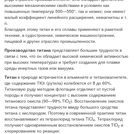
высокими механическими свойствами в условиях как
повышенных температур 500—550°, так и низких; они имеют
малый коэффициент линейного расширения, немагнитны и т.
п.
Благодаря этому титан и его сплавы применяют в ракетной
технике, в судостроении, химическом машиностроении,
пищевой и других отраслях промышленности.
Производство титана
представляет большие трудности в
связи с тем, что он обладает высокой химической активностью
при высоких температурах и требует создания для плавки
среды инертных газов или вакуума.
Титан
в природе встречается в ильмените и титаномагнетите,
где содержание ТЮг (рутила) колеблется от 8 до 60%.
Титановую руду методом флотации отделяют от пустой
породы и получают концентрат с высоким содержанием
титанового окисла (90—99% ТiO
). Восстановление окислов
2
титана представляет трудности ввиду большого сродства
титана с кислородом. Поэтому в современной практике титан
восстанавливают из тетрахлорид титана TiCl
. Тетрахлорид
4
получают одновременным восстановлением окислов ТiO
и
2
хлорированием по реакции: