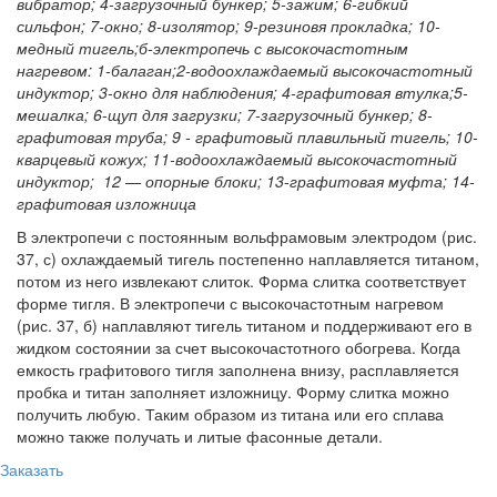
вибратор; 4-загрузочный бункер; 5-зажим; 6-гибкий
сильфон; 7-окно; 8-изолятор; 9-резиновя прокладка; 10-
медный тигель;б-электропечь с высокочастотным
нагревом: 1-балаган;2-водоохлаждаемый высокочастотный
индуктор; 3-окно для наблюдения; 4-графитовая втулка;5-
мешалка; 6-щуп для загрузки; 7-загрузочный бункер; 8-
графитовая труба; 9 - графитовый плавильный тигель; 10-
кварцевый кожух; 11-водоохлаждаемый высокочастотный
индуктор; 12 — опорные блоки; 13-графитовая муфта; 14-
графитовая изложница
В электропечи с постоянным вольфрамовым электродом (рис.
37, с) охлаждаемый тигель постепенно наплавляется титаном,
потом из него извлекают слиток. Форма слитка соответствует
форме тигля. В электропечи с высокочастотным нагревом
(рис. 37, б) наплавляют тигель титаном и поддерживают его в
жидком состоянии за счет высокочастотного обогрева. Когда
емкость графитового тигля заполнена внизу, расплавляется
пробка и титан заполняет изложницу. Форму слитка можно
получить любую. Таким образом из титана или его сплава
можно также получать и литые фасонные детали.
Заказать