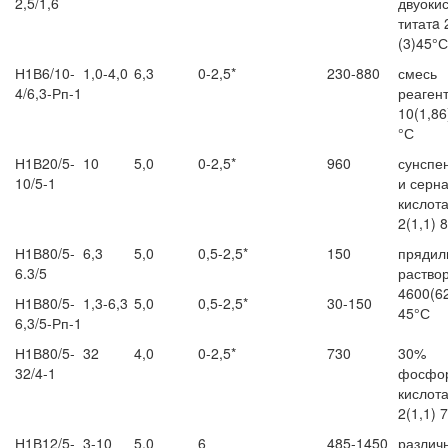
2,5/1,6
двуоки
титатa 
(3)45°С
Н1В6/10-
1,0-4,0
6,3
0-2,5*
230-880
смесь
4/6,3-Рп-1
реаген
10(1,86
°С
Н1В20/5-
10
5,0
0-2,5*
960
сунспе
10/5-1
и серн
кислот
2(1,1) 
Н1В80/5-
6,3
5,0
0,5-2,5*
150
прядил
6.3/5
раство
4600(6
Н1В80/5-
1,3-6,3
5,0
0,5-2,5*
30-150
45°С
6,3/5-Рп-1
Н1В80/5-
32
4,0
0-2,5*
730
30%
32/4-1
фосфо
кислот
2(1,1) 
Н1В12/5-
3-10
5,0
6
485-1450
различ