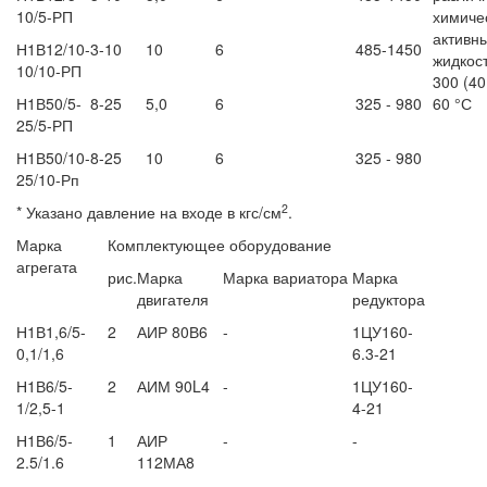
10/5-РП
химиче
активн
Н1В12/10-
3-10
10
6
485-1450
жидкос
10/10-РП
300 (40
Н1В50/5-
8-25
5,0
6
325 - 980
60 °С
25/5-РП
Н1В50/10-
8-25
10
6
325 - 980
25/10-Рп
2
* Указано давление на входе в кгс/см
.
Марка
Комплектующее оборудование
агрегата
рис.
Марка
Марка вариатора
Марка
двигателя
редуктора
Н1В1,6/5-
2
АИР 80В6
-
1ЦУ160-
0,1/1,6
6.3-21
Н1В6/5-
2
АИМ 90L4
-
1ЦУ160-
1/2,5-1
4-21
Н1В6/5-
1
АИР
-
-
2.5/1.6
112МА8