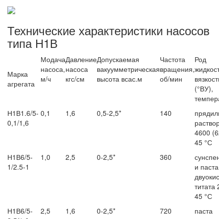
Технические характеристики насосов
типа Н1В
Модача
Давление
Допускаемая
Частота
Род
насоса,
насоса
вакуумметрическая
вращения,
жидкост
Марка
м/ч
кгс/см
высота всас.м
об/мин
вязкост
агрегата
(°ВУ),
темпер
Н1В1.6/5-
0,1
1,6
0,5-2,5*
140
прядил
0,1/1,6
раство
4600 (6
45 °С
Н1В6/5-
1,0
2,5
0-2,5*
360
сунспе
1/2.5-1
и паста
двуоки
титата 
45 °С
Н1В6/5-
2,5
1,6
0-2,5*
720
паста