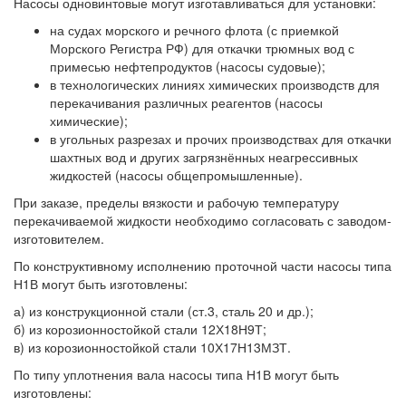
Насосы одновинтовые могут изготавливаться для установки:
на судах морского и речного флота (с приемкой
Морского Регистра РФ) для откачки трюмных вод с
примесью нефтепродуктов (насосы судовые);
в технологических линиях химических производств для
перекачивания различных реагентов (насосы
химические);
в угольных разрезах и прочих производствах для откачки
шахтных вод и других загрязнённых неагрессивных
жидкостей (насосы общепромышленные).
При заказе, пределы вязкости и рабочую температуру
перекачиваемой жидкости необходимо согласовать с заводом-
изготовителем.
По конструктивному исполнению проточной части насосы типа
Н1В могут быть изготовлены:
а) из конструкционной стали (ст.3, сталь 20 и др.);
б) из корозионностойкой стали 12Х18Н9Т;
в) из корозионностойкой стали 10Х17Н13МЗТ.
По типу уплотнения вала насосы типа Н1В могут быть
изготовлены: