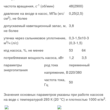
-1
частота вращения, с
(об/мин)
48(2900)
давление на входе в насос, МПа (кгс/
0,25(2,5)
2
см
), не более
допускаемый кавитационный запас, м,
3,8
не более
утечка через сальниковое уплотнение,
0,3-1,5x10-3
3
м
/ч (л/с)
(0,3-1,5)
кпд насоса, %, не менее
53
64
потребляемая мощность насоса, кВт
1,2
3,5
параметры
род тока
переменный
энергопитания
напряжение, В
220/380
частота тока,
50
Гц
Значения основных параметров указаны при работе насосов
3
на воде с температурой 293 К (20 °С) и плотностью 1000 кг/м
.