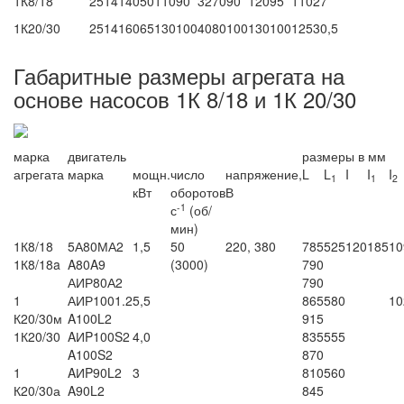
1К8/18
25
14
140
50
110
90
32
70
90
120
95
110
27
1К20/30
25
14
160
65
130
100
40
80
100
130
100
125
30,5
Габаритные размеры агрегата на
основе насосов 1К 8/18 и 1К 20/30
марка
двигатель
размеры в мм
агрегата
марка
мощн.
число
напряжение,
L
L
I
I
I
1
1
2
кВт
оборотов
В
-1
с
(об/
мин)
1К8/18
5А80МА2
1,5
50
220, 380
785
525
120
185
10
1К8/18a
A80A9
(3000)
790
АИР80А2
790
1
АИР1001.2
5,5
865
580
10
К20/30м
A100L2
915
1К20/30
AИP100S2
4,0
835
555
A100S2
870
1
AИP90L2
3
810
560
К20/30а
A90L2
845