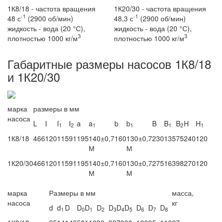
1К8/18 - частота вращения
1К20/30 - частота вращения
-1
-1
48 с
(2900 об/мин)
48,3 с
(2900 об/мин)
жидкость - вода (20 °С),
жидкость - вода (20 °С),
3
3
плотностью 1000 кг/м
плотностью 1000 кг/м
Габаритные размеры насосов 1К8/18
и 1К20/30
марка
размеры в мм
насоса
L
I
I
I
a
a
b
b
B
B
B
H
H
1
2
1
1
1
2
1
1К8/18
466
120
115
91
195
140±0,7
160
130±0,7
230
135
75
240
120
М
М
1К20/30
466
120
115
91
195
140±0,7
160
130±0,7
275
163
98
270
120
М
М
марка
Размеры в мм
масса,
насоса
кг
d
d
D
D
D
D
D
D
D
D
D
D
1
0
1
2
3
4
5
6
7
8