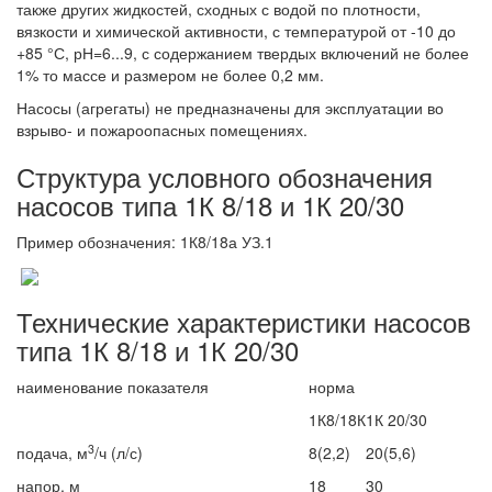
также других жидкостей, сходных с водой по плотности,
вязкости и химической активности, с температурой от -10 до
+85 °С, рН=6...9, с содержанием твердых включений не более
1% то массе и размером не более 0,2 мм.
Насосы (агрегаты) не предназначены для эксплуатации во
взрыво- и пожароопасных помещениях.
Структура условного обозначения
насосов типа 1К 8/18 и 1К 20/30
Пример обозначения: 1К8/18а УЗ.1
Технические характеристики насосов
типа 1К 8/18 и 1К 20/30
наименование показателя
норма
1К8/18К
1К 20/30
3
подача, м
/ч (л/с)
8(2,2)
20(5,6)
напор, м
18
30