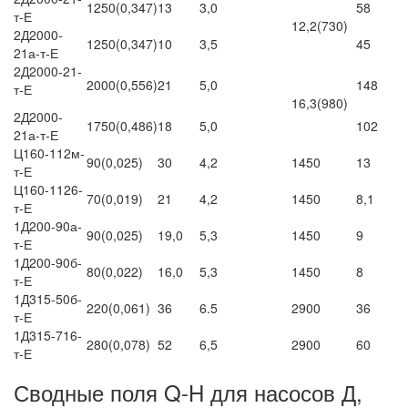
1250(0,347)
13
3,0
58
т-Е
12,2(730)
2Д2000-
1250(0,347)
10
3,5
45
21а-т-Е
2Д2000-21-
2000(0,556)
21
5,0
148
т-Е
16,3(980)
2Д2000-
1750(0,486)
18
5,0
102
21а-т-Е
Ц160-112м-
90(0,025)
30
4,2
1450
13
т-Е
Ц160-1126-
70(0,019)
21
4,2
1450
8,1
т-Е
1Д200-90а-
90(0,025)
19,0
5,3
1450
9
т-Е
1Д200-90б-
80(0,022)
16,0
5,3
1450
8
т-Е
1Д315-50б-
220(0,061)
36
6.5
2900
36
т-Е
1Д315-716-
280(0,078)
52
6,5
2900
60
т-Е
Сводные поля Q-H для насосов Д,