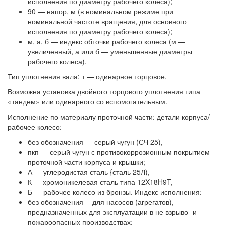
исполнения по диаметру рабочего колеса);
90 — напор, м (в номинальном режиме при
номинальной частоте вращения, для основного
исполнения по диаметру рабочего колеса);
м, а, б — индекс обточки рабочего колеса (м —
увеличенный, а или б — уменьшенные диаметры
рабочего колеса).
Тип уплотнения вала: т — одинарное торцовое.
Возможна установка двойного торцового уплотнения типа
«тандем» или одинарного со вспомогательным.
Исполнение по материалу проточной части: детали корпуса/
рабочее колесо:
без обозначения — серый чугун (СЧ 25),
пкп — серый чугун с противокоррозионным покрытием
проточной части корпуса и крышки;
А — углеродистая сталь {сталь 25Л),
К — хромоникелевая сталь типа 12X18H9T,
Б — рабочее колесо из бронзы. Индекс исполнения:
без обозначения —для насосов (агрегатов),
предназначенных для эксплуатации в не взрыво- и
пожароопасных производствах;