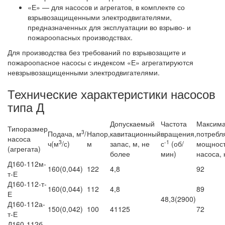
«Е» — для насосов и агрегатов, в комплекте со
взрывозащищенными электродвигателями,
предназначенных для эксплуатации во взрыво- и
пожароопасных производствах.
Для производства без требований по взрывозащите и
пожароопасное насосы с индексом «Е» агрегатируются
невзрывозащищенными электродвигателями.
Технические характеристики насосов
типа Д
Допускаемый
Частота
Максим
Типоразмер
3
Подача, м
/
Напор,
кавитационный
вращения,
потребл
насоса
3
-1
ч(м
/с)
м
запас, м, не
с
(об/
мощнос
(агрегата)
более
мин)
насоса, 
Д160-112м-
160(0,044)
122
4,8
92
т-Е
Д160-112-т-
160(0,044)
112
4,8
89
Е
48,3(2900)
Д160-112а-
150(0,042)
100
41125
72
т-Е
Д160-112б-