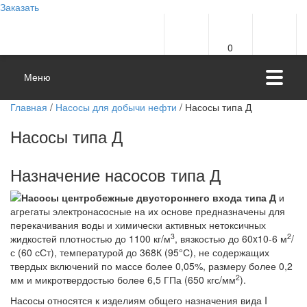
Заказать
0
Меню
Главная
/
Насосы для добычи нефти
/ Насосы типа Д
Насосы типа Д
Назначение насосов типа Д
Насосы центробежные
двустороннего входа типа Д
и
агрегаты электронасосные на их основе предназначены для
перекачивания воды и химически активных нетоксичных
3
2
жидкостей плотностью до 1100 кг/м
, вязкостью до 60x10-6 м
/
с (60 сСт), температурой до 368К (95°С), не содержащих
твердых включений по массе более 0,05%, размеру более 0,2
2
мм и микротвердостью более 6,5 ГПа (650 кгс/мм
).
Насосы относятся к изделиям общего назначения вида I