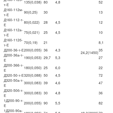
135(0,038)
80
4,8
52
т-Е
Д160-112м-
90(0,25)
30
13
т-Е
Д160-112-т-
80(0,022)
28
4,5
12
Е
Д160-112а-
75(0,021)
25
4,5
10
т-Е
Д160-112б-
70(0,19)
21
8,1
т-Е
Д200-36-т-Е
200(0,055)
36
4,3
35
24,2(1450)
Д200-36а-т-
190(0,053)
29,7
5,3
27
Е
Д200-366-т-
180(0,050)
25
6,0
22
Е
Д320-50-т-Е
320(0,088)
50
4,5
72
Д320-50а-т-
300(0,083)
39
4,6
47
Е
Д320-50б-т-
300(0,083)
30
4,8
36
Е
1Д200-90-т-
200(0,055)
90
5,5
82
Е
1Д200-90а-