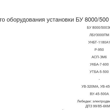
го оборудования установки БУ 8000/500
БУ 8000/500Э
ЛБУ3000ПМ
УНБТ-1180А
Р-950
АСП-ЗМ6
УКБА-7-600
УТБА-5-500
-
УВ-320МА, УВ-4
ВУ-45-500А
Лебедки: электродв
ДПЗ 99/85-6КМ