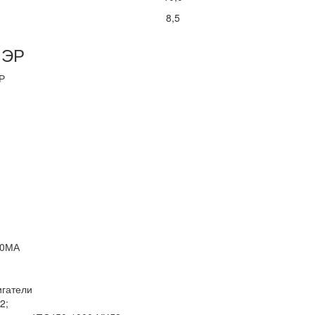
8,5
 ЭР
Р
1
50МА
игатели
2;