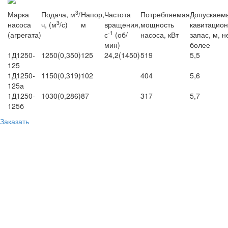
3
Марка
Подача, м
/
Напор,
Частота
Потребляемая
Допускаем
3
насоса
ч, (м
/с)
м
вращения,
мощность
кавитацио
-1
(агрегата)
с
(об/
насоса, кВт
запас, м, н
мин)
более
1Д1250-
1250(0,350)
125
24,2(1450)
519
5,5
125
1Д1250-
1150(0,319)
102
404
5,6
125а
1Д1250-
1030(0,286)
87
317
5,7
125б
Заказать