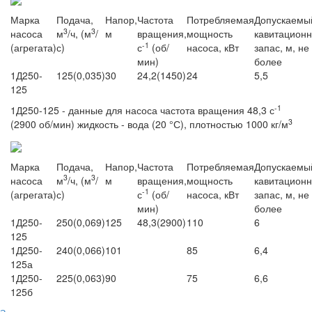
Марка
Подача,
Напор,
Частота
Потребляемая
Допускаемы
3
3
насоса
м
/ч, (м
/
м
вращения,
мощность
кавитацион
-1
(агрегата)
с)
с
(об/
насоса, кВт
запас, м, не
мин)
более
1Д250-
125(0,035)
30
24,2(1450)
24
5,5
125
-1
1Д250-125 - данные для насоса частота вращения 48,3 с
3
(2900 об/мин) жидкость - вода (20 °С), плотностью 1000 кг/м
Марка
Подача,
Напор,
Частота
Потребляемая
Допускаемы
3
3
насоса
м
/ч, (м
/
м
вращения,
мощность
кавитацион
-1
(агрегата)
с)
с
(об/
насоса, кВт
запас, м, не
мин)
более
1Д250-
250(0,069)
125
48,3(2900)
110
6
125
1Д250-
240(0,066)
101
85
6,4
125а
1Д250-
225(0,063)
90
75
6,6
125б