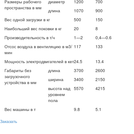
Размеры рабочего
диаметр
1200
700
пространства в мм
длина
1070
900
Вес одной загрузки в кг
500
150
Наибольший вес поковки в кг
20
8
Производительность в т/ч
1—2
0,4—0.6
Отсос воздуха в вентиляцию в м3/
117
133
мин
Мощность электродвигателей в кет
24.5
13.4
Габариты без
длина
3700
2600
эагрузочного
ширина
3400
2150
устройства в мм
высота над
5570
4215
уровнем
пола
Вес машины в т
9.8
5.1
Заказать