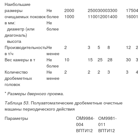
Наибольшие
размеры
Не
2000
2500
3000
3300
1750
очищаемых поковок
более
1000
1100
1200
1400
1600
в мм:
Не
диаметр (или
более
диагональ)
высота
Производительность
Не
2
3
5
8
12
в т/ч
менее
Вес камеры в т
Не
10
15
25
28
30
более
Количество
Не
2
2
2
3
3
дробеметных
менее
головок
*
Размеры дверного проема.
Таблица 53
. Полуавтоматические дробеметные очистные
машины периодического действия
Параметры
OM9984
-
ОМ9981-
004
011
ВПТИ12
ВПТИ12