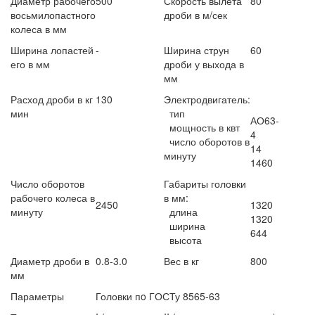
Диаметр рабочего
500
Скорость вылета
80
восьмилопастного
дроби в м/сек
колеса в мм
Ширина лопастей
-
Ширина струн
60
его в мм
дроби у выхода в
мм
Расход дроби в кг
130
Электродвигатель:
мин
тип
АО63-
мощность в квт
4
число оборотов в
14
минуту
1460
Число оборотов
Габариты головки
рабочего колеса в
в мм:
2450
1320
минуту
длина
1320
ширина
644
высота
Диаметр дроби в
0.8-3.0
Вес в кг
800
мм
Параметры
Головки п
o
Г
ОСТу 8565-63