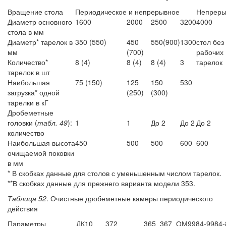
Вращение стола
Периодическое и непрерывное
Непреры
Диаметр основного
1600
2000
2500
3200
4000
стола в мм
Диаметр* тарелок в
350 (550)
450
550(900)
1300
стол без
мм
(700)
рабочих
Количество*
8 (4)
8 (4)
8 (4)
3
тарелок
тарелок в шт
Наибольшая
75 (150)
125
150
530
загрузка* одной
(250)
(300)
тарелки в кГ
Дробеметные
головки (
табл. 49
):
1
1
До 2
До 2
До 2
количество
Наибольшая высота
450
500
500
600
600
очищаемой поковки
в мм
* В скобках данные для столов с уменьшенным числом тарелок.
**В скобках данные для прежнего варианта модели 353.
Таблица 52
. Очистные дробеметные камеры периодического
действия
Параметры
ДК10
372
365
367
ОМ9984-
9984-