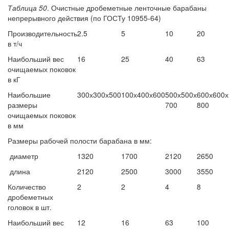
Таблица 50
. Очистные дробеметные ленточные барабаны
непрерывного действия (по ГОСТу 10955-64)
Производительность
2.5
5
10
20
в т/ч
Наибольший вес
16
25
40
63
очищаемых поковок
в кГ
Наибольшие
300х300х500
100х400х600
500х500х
600х600х
размеры
700
800
очищаемых поковок
в мм
Размеры рабочей полости барабана в мм:
диаметр
1320
1700
2120
2650
длина
2120
2500
3000
3550
Количество
2
2
4
8
дробеметных
головок в шт.
Наибольший вес
12
16
63
100