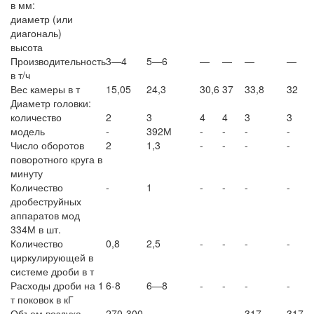
в мм:
диаметр (или
диагональ)
высота
Производительность
3—4
5—6
—
—
—
—
в т/ч
Вес камеры в т
15,05
24,3
30,6
37
33,8
32
Диаметр головки:
количество
2
3
4
4
3
3
модель
-
392М
-
-
-
-
Число оборотов
2
1,3
-
-
-
-
поворотного круга в
минуту
Количество
-
1
-
-
-
-
дробеструйных
аппаратов мод
334М в шт.
Количество
0,8
2,5
-
-
-
-
циркулирующей в
системе дроби в т
Расходы дроби на 1
6-8
6—8
-
-
-
-
т поковок в кГ
Объем воздуха,
270-300
-
-
-
317
317