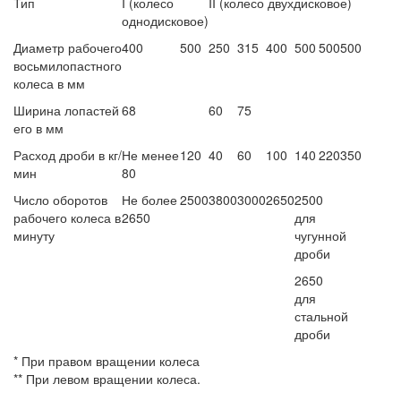
Тип
I
(колесо
II (колесо двухдисковое)
однодисковое)
Диаметр рабочего
400
500
250
315
400
500
500
500
восьмилопастного
колеса в мм
Ширина лопастей
68
60
75
его в мм
Расход дроби в кг/
Не менее
120
40
60
100
140
220
350
мин
80
Число оборотов
Не более
2500
3800
3000
2650
2500
рабочего колеса в
2650
для
минуту
чугунной
дроби
2650
для
стальной
дроби
* При правом вращении колеса
** При левом вращении колеса.