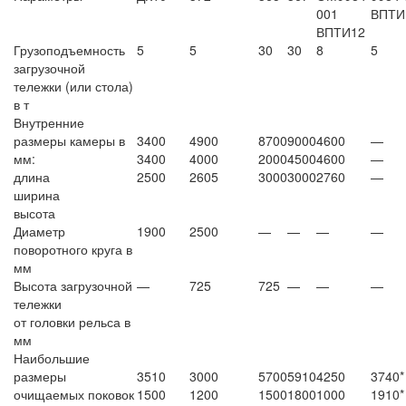
001
ВПТИ
ВПТИ12
Грузоподъемность
5
5
30
30
8
5
загрузочной
тележки (или стола)
в т
Внутренние
размеры камеры в
3400
4900
8700
9000
4600
—
мм:
3400
4000
2000
4500
4600
—
длина
2500
2605
3000
3000
2760
—
ширина
высота
Диаметр
1900
2500
—
—
—
—
поворотного круга в
мм
Высота загрузочной
—
725
725
—
—
—
тележки
от головки рельса в
мм
Наибольшие
размеры
3510
3000
5700
5910
4250
3740*
очищаемых поковок
1500
1200
1500
1800
1000
1910*