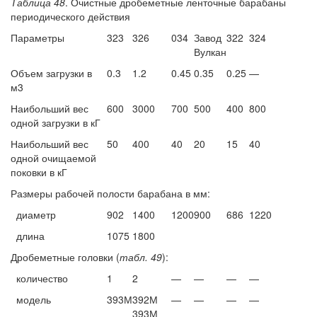
Таблица 48
. Очистные дробеметные ленточные барабаны
периодического действия
Параметры
323
326
034
Завод
322
324
Вулкан
Объем загрузки в
0.3
1.2
0.45
0.35
0.25
—
м3
Наибольший вес
600
3000
700
500
400
800
одной загрузки в кГ
Наибольший вес
50
400
40
20
15
40
одной очищаемой
поковки в кГ
Размеры рабочей полости барабана в мм:
диаметр
902
1400
1200
900
686
1220
длина
1075
1800
Дробеметные головки (
табл. 49
):
количество
1
2
—
—
—
—
модель
393М
392М
—
—
—
—
393М