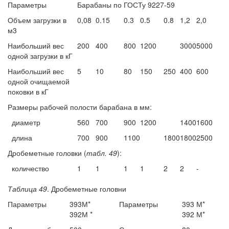
Параметры
Барабаны по ГОСТу 9227-59
Объем загрузки в
0,08
0.15
0.3
0.5
0.8
1,2
2,0
м3
Наибольший вес
200
400
800
1200
3000
5000
одной загрузки в кГ
Наибольший вес
5
10
80
150
250
400
600
одной очищаемой
поковки в кГ
Размеры рабочей полости барабана в мм:
диаметр
560
700
900
1200
1400
1600
длина
700
900
1100
1800
1800
2500
Дробеметные головки (
табл. 49
):
количество
1
1
1
1
2
2
-
Таблица 49
. Дробеметные головни
Параметры
393М*
Параметры
393 М*
392М *
392 М*