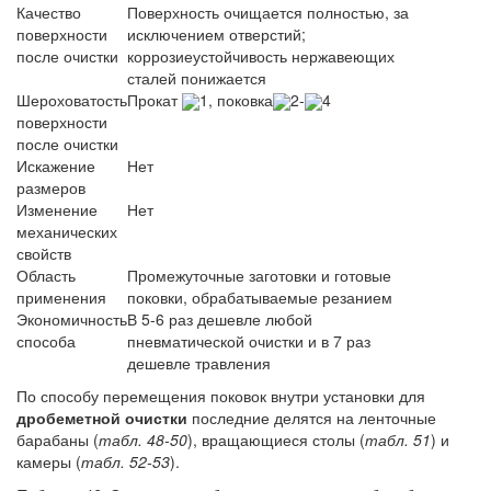
Качество
Поверхность очищается полностью, за
поверхности
исключением отверстий;
после очистки
коррозиеустойчивость нержавеющих
сталей понижается
Шероховатость
Прокат
1, поковка
2-
4
поверхности
после очистки
Искажение
Нет
размеров
Изменение
Нет
механических
свойств
Область
Промежуточные заготовки и готовые
применения
поковки, обрабатываемые резанием
Экономичность
В 5-6 раз дешевле любой
способа
пневматической очистки и в 7 раз
дешевле травления
По способу перемещения поковок внутри установки для
дробеметной очистки
последние делятся на ленточные
барабаны (
табл. 48-50
), вращающиеся столы (
табл. 51
) и
камеры (
табл. 52-53
).