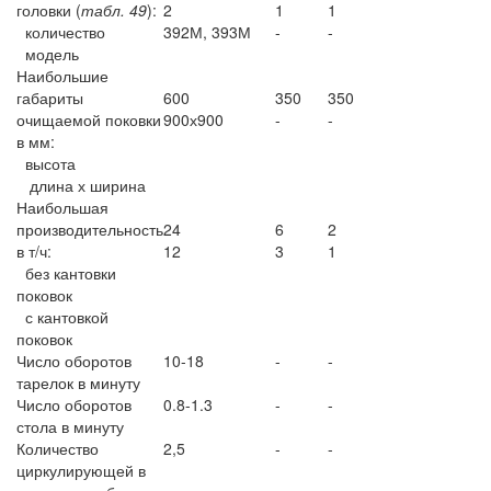
головки (
табл. 49
):
2
1
1
количество
392М, 393М
-
-
модель
Наибольшие
габариты
600
350
350
очищаемой поковки
900х900
-
-
в мм:
высота
длина х ширина
Наибольшая
производительность
24
6
2
в т/ч:
12
3
1
без кантовки
поковок
с кантовкой
поковок
Число оборотов
10-18
-
-
тарелок в минуту
Число оборотов
0.8-1.3
-
-
стола в минуту
Количество
2,5
-
-
циркулирующей в