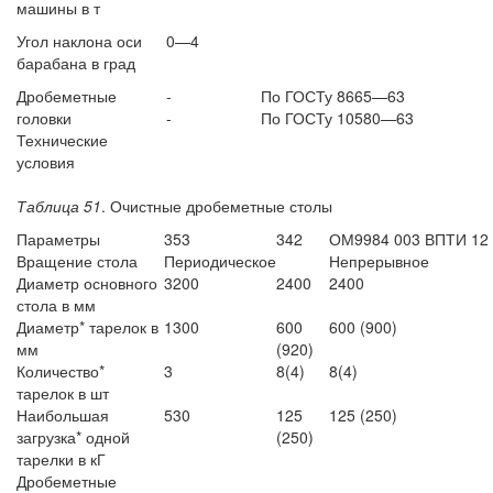
машины в т
Угол наклона оси
0—4
барабана в град
Дробеметные
-
По ГОСТу 8665—63
головки
-
По ГОСТу 10580—63
Технические
условия
Таблица 51
. Очистные дробеметные столы
Параметры
353
342
ОМ9984 003 ВПТИ 12
Вращение стола
Периодическое
Непрерывное
Диаметр основного
3200
2400
2400
стола в мм
Диаметр* тарелок в
1300
600
600 (900)
мм
(920)
Количество*
3
8(4)
8(4)
тарелок в шт
Наибольшая
530
125
125 (250)
загрузка* одной
(250)
тарелки в кГ
Дробеметные