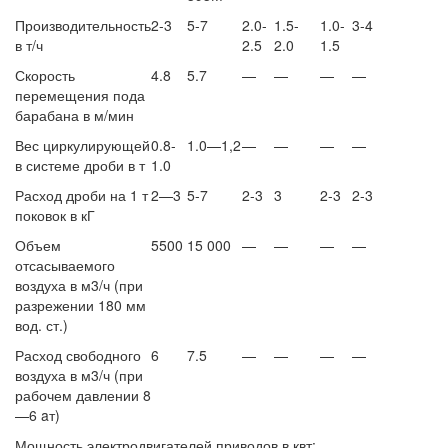
Производительность
2-3
5-7
2.0-
1.5-
1.0-
3-4
в т/ч
2.5
2.0
1.5
Скорость
4.8
5.7
—
—
—
—
перемещения пода
барабана в м/мин
Вес циркулирующей
0.8-
1.0—1,2
—
—
—
—
в системе дроби в т
1.0
Расход дроби на 1 т
2—3
5-7
2-3
3
2-3
2-3
поковок в кГ
Объем
5500
15 000
—
—
—
—
отсасываемого
воздуха в м3/ч (при
разрежении 180 мм
вод. ст.)
Расход свободного
6
7.5
—
—
—
—
воздуха в м3/ч (при
рабочем давлении 8
—6
aт)
Мощность электродвигателей приводов в квт: