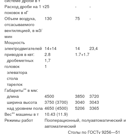
системе дроби в т
Расход дроби на 1 т
25
-
-
поковок в кГ
Объем воздуха,
130
75
-
отсасываемого
вентиляцией, в м3/
мин
Мощность
электродвигателей
14+14
14
23,4
приводов в квт:
2.8
1.7+1.7
дробеметных
1,7
головок
1
элеватора
стола
тарелок
Габариты** в мм:
длина
4500
3850
3720
ширина высота
3750 (3700)
3040
3043
над уровнем пола
4650 (4500)
5206
3365
Вес** машины в т
10.43 (11.9)
Режимы работ
Пооперационный, полуавтоматический и
автоматический
Столы по ГОСТу 9256—51