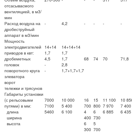
отсасывасмого
вентиляцией, в м3/
мин
Расход воздуха на
-
4,2
-
-
-
-
дробеструйный
аппарат в м3/мин
Мощность
электродвигателей
14+14
14+14+14
приводов в квт:
1,7
1,7
дробеметных
4,5
1,7
68
74
70
71,8
головок
-
2,8
поворотного круга
-
1,7+1,7+1,7
элеватора
ворот
тележки и трясунов
Габариты установки
(с рельсовыми
7000
10 000
16
15
11 100
10 85
путями) в мм:
7100
5 400
700
800
7 970
7 400
длина
5460
6 100
4
6
6 885
6 435
ширина
400
730
высота
6
5
300
700