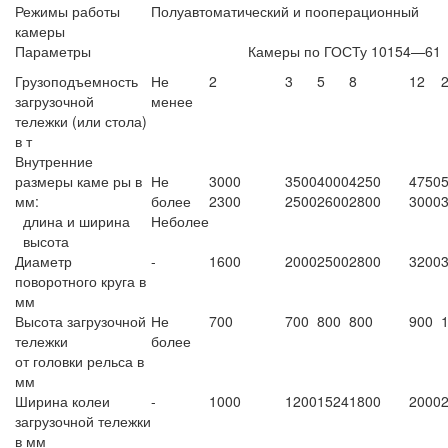
Режимы работы
Полуавтоматический и пооперационный
камеры
Параметры
Камеры по ГОСТу 10154—61
Грузоподъемность
Не
2
3
5
8
12
загрузочной
менее
тележки (или стола)
в т
Внутренние
размеры каме ры в
Не
3000
3500
4000
4250
4750
мм:
более
2300
2500
2600
2800
3000
длина и ширина
Неболее
высота
Диаметр
-
1600
2000
2500
2800
3200
поворотного круга в
мм
Высота загрузочной
Не
700
700
800
800
900
тележки
более
от головки рельса в
мм
Ширина колеи
-
1000
1200
1524
1800
2000
загрузочной тележки
в мм