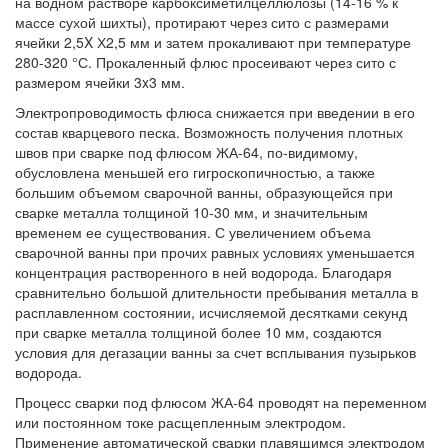
на водном растворе карбоксиметилцеллюлозы (14-16 % к
массе сухой шихты), протирают через сито с размерами
ячейки 2,5X Х2,5 мм и затем прокаливают при температуре
280-320 °С. Прокаленный флюс просеивают через сито с
размером ячейки 3x3 мм.
Электропроводимость флюса снижается при введении в его
состав кварцевого песка. Возможность получения плотных
швов при сварке под флюсом ЖА-64, по-видимому,
обусловлена меньшей его гигроскопичностью, а также
большим объемом сварочной ванны, образующейся при
сварке металла толщиной 10-30 мм, и значительным
временем ее существования. С увеличением объема
сварочной ванны при прочих равных условиях уменьшается
концентрация растворенного в ней водорода. Благодаря
сравнительно большой длительности пребывания металла в
расплавленном состоянии, исчисляемой десятками секунд
при сварке металла толщиной более 10 мм, создаются
условия для дегазации ванны за счет всплывания пузырьков
водорода.
Процесс сварки под флюсом ЖА-64 проводят на переменном
или постоянном токе расщепленным электродом.
Применение автоматической сварки плавящимся электродом