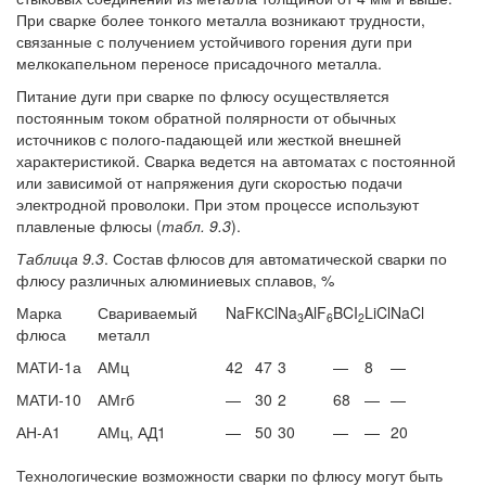
При сварке более тонкого металла возникают трудности,
связанные с получением устойчивого горения дуги при
мелкокапельном переносе присадочного металла.
Питание дуги при сварке по флюсу осуществляется
постоянным током обратной полярности от обычных
источников с полого-падающей или жесткой внешней
характеристикой. Сварка ведется на автоматах с постоянной
или зависимой от напряжения дуги скоростью подачи
электродной проволоки. При этом процессе используют
плавленые флюсы (
табл. 9.3
).
Таблица 9.3
. Состав флюсов для автоматической сварки по
флюсу различных алюминиевых сплавов, %
Марка
Свариваемый
NaF
КСl
Na
AlF
BCI
LiCl
NaCl
3
6
2
флюса
металл
МАТИ-1а
АМц
42
47
3
—
8
—
МАТИ-10
АМгб
—
30
2
68
—
—
АН-А1
АМц, АД1
—
50
30
—
—
20
Технологические возможности сварки по флюсу могут быть