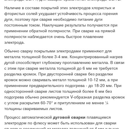
Наличие в составе покрытий этих электродов хлористых и
фтористых солей ухудшает устойчивость процесса горения
дуги, поэтому при сварке необходимо питание дуги
постоянным током. Наилучшие результаты получаются при
применении обратной полярности. При сварке на прямой
полярности наблюдается очень быстрое плавление
электрода.
Обычно сварку покрытыми электродами применяют для
металла толщиной более 3-4 мм. Концентрированный нагрев
дугой способствует глубокому проплавлению металла. В связи
с этим при сварке металла толщиной до 6 мм не требуется
разделка кромок. При двусторонней сварке без разделки
кромок можно сваривать металл толщиной 10-12 мм, а при
применении предварительного подогрева - до 18-20 мм. При
односторонней сварке листов толщиной более 6 мм без
подогрева обычно рекомендуется V-образная разделка кромок
с углом раскрытия 60-70° и притуплением не менее ¼
толщины свариваемых листов.
Процесс автоматической
дуговой сварки
плавящимся
электродом по флюсу может быть использован для сварки
стыковых соединений из металла толщиной от 4 мм и выше.