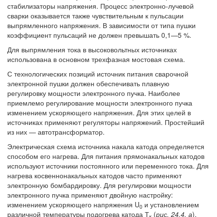
стабилизаторы напряжения. Процесс электронно-лучевой
сварки оказывается также чувствительным к пульсации
выпрямленного напряжения. В зависимости от типа пушки
коэффициент пульсаций не должен превышать 0,1—5 %.
Для выпрямления тока в высоковольтных источниках
использована в основном трехфазная мостовая схема.
С технологических позиций источник питания сварочной
электронной пушки должен обеспечивать плавную
регулировку мощности электронного пучка. Наиболее
приемлемо регулирование мощности электронного пучка
изменением ускоряющего напряжения. Для этих целей в
источниках применяют регуляторы напряжений. Простейший
из них — автотрансформатор.
Электрическая схема источника накала катода определяется
способом его нагрева. Для питания прямонакальных катодов
используют источники постоянного или переменного тока. Для
нагрева косвеннонакальных катодов часто применяют
электронную бомбардировку. Для регулировки мощности
электронного пучка применяют двойную настройку:
изменением ускоряющего напряжения U
и установлением
0
различной температуры подогрева катода Т
(
рис. 24.4, а
).
к