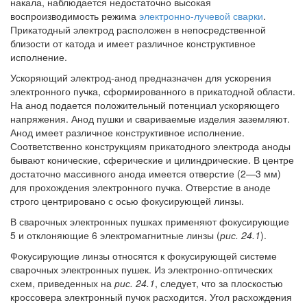
накала, наблюдается недостаточно высокая
воспроизводимость режима
электронно-лучевой сварки
.
Прикатодный электрод расположен в непосредственной
близости от катода и имеет различное конструктивное
исполнение.
Ускоряющий электрод-анод предназначен для ускорения
электронного пучка, сформированного в прикатодной области.
На анод подается положительный потенциал ускоряющего
напряжения. Анод пушки и свариваемые изделия заземляют.
Анод имеет различное конструктивное исполнение.
Соответственно конструкциям прикатодного электрода аноды
бывают конические, сферические и цилиндрические. В центре
достаточно массивного анода имеется отверстие (2—3 мм)
для прохождения электронного пучка. Отверстие в аноде
строго центрировано с осью фокусирующей линзы.
В сварочных электронных пушках применяют фокусирующие
5 и отклоняющие 6 электромагнитные линзы (
рис. 24.1
).
Фокусирующие линзы относятся к фокусирующей системе
сварочных электронных пушек. Из электронно-оптических
схем, приведенных на
рис. 24.1
, следует, что за плоскостью
кроссовера электронный пучок расходится. Угол расхождения