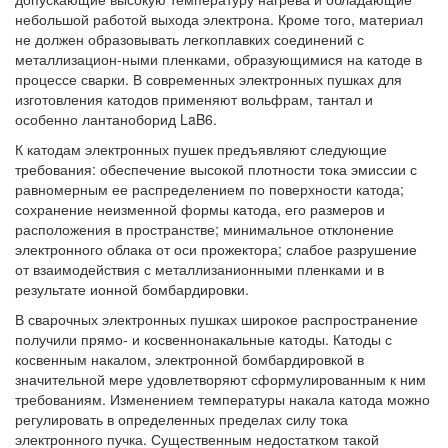
небольшой работой выхода электрона. Кроме того, материал
не должен образовывать легкоплавких соединений с
металлизацион-ными пленками, образующимися на катоде в
процессе сварки. В современных электронных пушках для
изготовления катодов применяют вольфрам, тантал и
особенно лантаноборид LaB6.
К катодам электронных пушек предъявляют следующие
требования: обеспечение высокой плотности тока эмиссии с
равномерным ее распределением по поверхности катода;
сохранение неизменной формы катода, его размеров и
расположения в пространстве; минимальное отклонение
электронного облака от оси прожектора; слабое разрушение
от взаимодействия с металлизанионными пленками и в
результате ионной бомбардировки.
В сварочных электронных пушках широкое распространение
получили прямо- и косвеннонакальные катоды. Катоды с
косвенным накалом, электронной бомбардировкой в
значительной мере удовлетворяют сформулированным к ним
требованиям. Изменением температуры накала катода можно
регулировать в определенных пределах силу тока
электронного пучка. Существенным недостатком такой