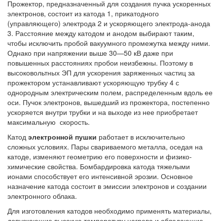
Прожектор, предназначенный для создания пучка ускоренных
электронов, состоит из катода 1, прикатодного
(управляющего) электрода 2 и ускоряющего электрода-анода
3. Расстояние между катодом и анодом выбирают таким,
чтобы исключить пробой вакуумного промежутка между ними.
Однако при напряжении выше 30—50 кВ даже при
повышенных расстояниях пробои неизбежны. Поэтому в
высоковольтных ЭП для ускорения заряженных частиц за
прожектором устанавливают ускоряющую трубку 4 с
однородным электрическим полем, распределенным вдоль ее
оси. Пучок электронов, вышедший из прожектора, постепенно
ускоряется внутри трубки и на выходе из нее приобретает
максимальную скорость.
Катод
электронной пушки
работает в исключительно
сложных условиях. Пары свариваемого металла, оседая на
катоде, изменяют геометрию его поверхности и физико-
химические свойства. Бомбардировка катода тяжелыми
ионами способствует его интенсивной эрозии. Основное
назначение катода состоит в эмиссии электронов и создании
электронного облака.
Для изготовления катодов необходимо применять материалы,
допускающие высокую температуру нагрева и обладающие