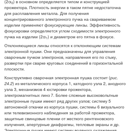
(2α
) в основном определяется типом и конструкцией
0
прожектора. Плотность энергии в таком пятне недостаточна
для расплавления металла. Для получения
концентрированного электронного пучка на свариваемом
изделии применяют фокусирующие линзы. Эффективность
фокусировки определяется углом сходимости электронного
пучка на изделии (2α
) и диаметром его пятна в фокусе.
1
Отклоняющиеся линзы относятся к отклоняющим системам
электронной пушки. Они предназначены для управления
сварочным пучком электронов, направления его по стыку,
развертки при сварке круговых соединений в горизонтальной
плоскости.
Конструктивно сварочная электронная пушка состоит (
рис.
24.2
) из металлического корпуса 1, катодного узла 2, анодного
узла 3, механизмов 4 юстировки прожектора,
электромагнитных линз 7. Более сложные высоковольтные
электронные пушки имеют ряд других узлов; систему 5
автономной откачки из корпуса пушки, системы 6 визуального
или телевизионного наблюдения за работой прожектора,
защитные свинцовые пленки от жесткого рентгеновского
излучения, апертурные диафрагмы, тепловые экраны и др.
Электронные пушки имеют систему водяного охлаждения.