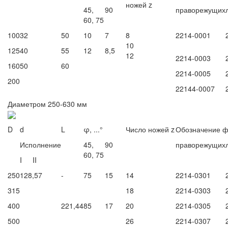
ножей z
45,
90
праворежущих
60, 75
100
32
50
10
7
8
2214-0001
10
125
40
55
12
8,5
12
2214-0003
160
50
60
2214-0005
200
22144-0007
Диаметром 250-630 мм
D
d
L
φ, ...°
Число ножей z
Обозначение ф
Исполнение
45,
90
праворежущих
60, 75
I
II
250
128,57
-
75
15
14
2214-0301
315
18
2214-0303
400
221,44
85
17
20
2214-0305
500
26
2214-0307