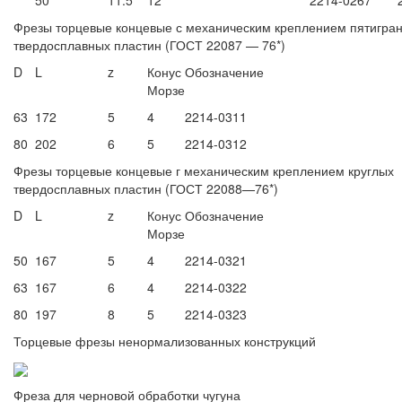
50
11.5
12
2214-0267
Фрезы торцевые концевые с механическим креплением пятигра
твердосплавных пластин (ГОСТ 22087 — 76*)
D
L
z
Конус
Обозначение
Морзе
63
172
5
4
2214-0311
80
202
6
5
2214-0312
Фрезы торцевые концевые г механическим креплением круглых
твердосплавных пластин (ГОСТ 22088—76*)
D
L
z
Конус
Обозначение
Морзе
50
167
5
4
2214-0321
63
167
6
4
2214-0322
80
197
8
5
2214-0323
Торцевые фрезы ненормализованных конструкций
Фреза для черновой обработки чугуна