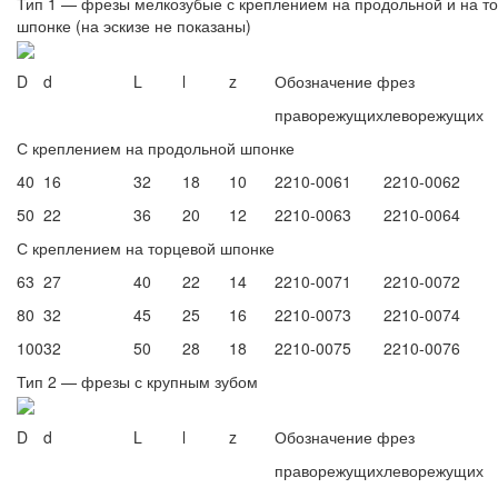
Тип 1 — фрезы мелкозубые с креплением на продольной и на т
шпонке (на эскизе не показаны)
D
d
L
l
z
Обозначение фрез
праворежущих
леворежущих
С креплением на продольной шпонке
40
16
32
18
10
2210-0061
2210-0062
50
22
36
20
12
2210-0063
2210-0064
С креплением на торцевой шпонке
63
27
40
22
14
2210-0071
2210-0072
80
32
45
25
16
2210-0073
2210-0074
100
32
50
28
18
2210-0075
2210-0076
Тип 2 — фрезы с крупным зубом
D
d
L
l
z
Обозначение фрез
праворежущих
леворежущих