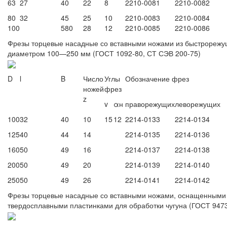
63
27
40
22
8
2210-0081
2210-0082
80
32
45
25
10
2210-0083
2210-0084
100
580
28
12
2210-0085
2210-0086
Фрезы торцевые насадные со вставными ножами из быстрорежу
диаметром 100—250 мм (ГОСТ 1092-80, СТ СЭВ 200-75)
D
l
B
Число
Углы
Обозначение фрез
ножей
фрез
z
v
αн
праворежущих
леворежущих
100
32
40
10
15
12
2214-0133
2214-0134
125
40
44
14
2214-0135
2214-0136
160
50
49
16
2214-0137
2214-0138
200
50
49
20
2214-0139
2214-0140
250
50
49
26
2214-0141
2214-0142
Фрезы торцевые насадные со вставными ножами, оснащенными
твердосплавными пластинками для обработки чугуна (ГОСТ 94