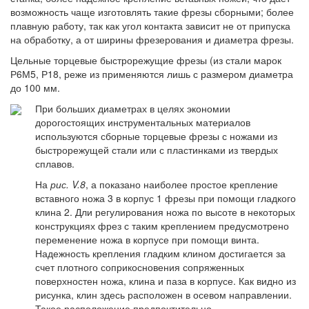
возможность чаще изготовлять такие фрезы сборными; более
плавную работу, так как угол контакта зависит не от припуска
на обработку, а от ширины фрезерования и диаметра фрезы.
Цельные торцевые быстрорежущие фрезы (из стали марок
Р6М5, Р18, реже из применяются лишь с размером диаметра
до 100 мм.
При больших диаметрах в целях экономии
дорогостоящих инструментальных материалов
используются сборные торцевые фрезы с ножами из
быстрорежущей стали или с пластинками из твердых
сплавов.
На
рис. V.8
, а показано наиболее простое крепление
вставного ножа 3 в корпус 1 фрезы при помощи гладкого
клина 2. Дли регулирования ножа по высоте в некоторых
конструкциях фрез с таким креплением предусмотрено
переменение ножа в корпусе при помощи винта.
Надежность крепления гладким клином достигается за
счет плотного соприкосновения сопряженных
поверхностен ножа, клина и паза в корпусе. Как видно из
рисунка, клин здесь расположен в осевом направлении.
Такое расположение предпочтительно.