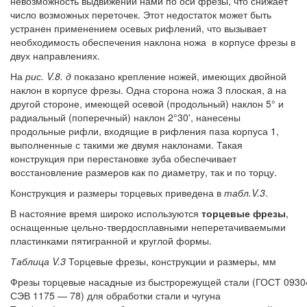
невозможность выдвижении нами по оси фрезы, что снижает
число возможных переточек. Этот недостаток может быть
устранен применением осевых рифлений, что вызывает
необходимость обеспечения наклона ножа в корпусе фрезы в
двух направлениях.
На
рис. V.8. д
показано крепление ножей, имеющих двойной
наклон в корпусе фрезы. Одна сторона ножа 3 плоская, a на
другой стороне, имеющей осевой (продольный) наклон 5° и
радиальный (поперечный) наклон 2°30', нанесены
продольные рифли, входящие в рифления паза корпуса 1,
выполненные с такими же двумя наклонами. Такая
конструкция при перестановке зуба обеспечивает
восстановление размеров как по диаметру, так и по торцу.
Конструкция и размеры торцевых приведена в
табл.V.3
.
В настояние время широко используются
торцевые фрезы
,
оснащенные цельно-твердосплавными неперетачиваемыми
пластинками пятигранной и круглой формы.
Таблица V.3
Торцевые фрезы, конструкции и размеры, мм
Фрезы торцевые насадные из быстрорежущей стали (ГОСТ 0930
СЭВ 11
75 — 78)
для обработки стали и чугуна