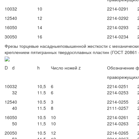
100
32
10
2214-0291
125
40
12
2214-0292
160
50
14
2214-0293
300
50
16
2214-0234
Фрезы торцевые насадныеповышенной жесткости с механическ
креплением пятигранных твердосплавных пластин (ГОСТ 20861 
D
d
h
Число ножей z
Обозначение ф
праворежущих
100
32
10,5
6
2214-0251
32
11.5
6
2214-0253
125
40
10.5
3
2214-0255
40
11.5
8
2111-0257
160
50
10.5
10
2214-0261
50
11,5
10
2214-0263
200
50
10.5
12
2214-0265