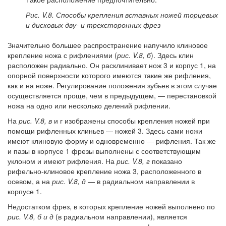
Рис. V.8. Способы крепления вставных ножей торцевых
и дисковых дву- и трехсторонних фрез
Значительно большее распространение напучило клиновое
крепление ножа с рифлениями (
рис. V.8, б
). Здесь клин
расположен радиально. Он расклинивает нож 3 и корпус 1, на
опорной поверхности которого имеются такие же рифления,
как и на ноже. Регулирование положения зубьев в этом случае
осуществляется проще, чем в предыдущем, — перестановкой
ножа на одно или несколько делений рифлении.
На
рис. V.8, в
и г изображены способы крепления ножей при
помощи рифленных клиньев — ножей 3. Здесь сами ножи
имеют клиновую форму и одновременно — рифления. Так же
и пазы в корпусе 1 фрезы выполнены с соответствующим
уклоном и имеют рифления. На
рис. V.8, г
показано
рифельно-клиновое крепление ножа 3, расположенного в
осевом, а на
рис. V.8, д
— в радиальном направлении в
корпусе 1.
Недостатком фрез, в которых крепление ножей выполнено по
рис. V.8, б и д
(в радиальном направлении), является