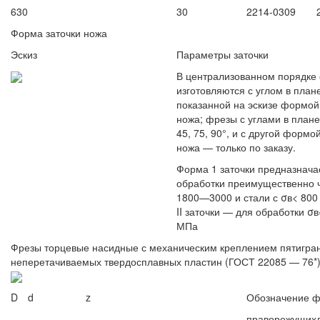
630
30
2214-0309
Форма заточки ножа
Эскиз
Параметры заточки
В централизованном порядке
изготовляются с углом в план
показанной на эскизе формой 
ножа; фрезы с углами в план
45, 75, 90°, и с другой формо
ножа — только по заказу.
Форма 1 заточки предназнача
обработки преимущественно ч
1800—3000 и стали с σв< 80
II заточки — для обработки σ
МПа
Фрезы торцевые насидные с механическим креплением пятигра
неперетачиваемых твердосплавных пластин
(ГОСТ 22085 — 76*
D
d
z
Обозначение ф
праворежущих