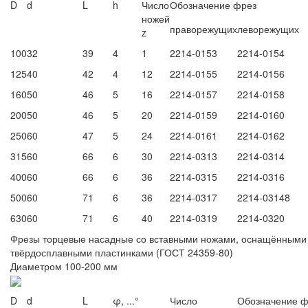
D
d
L
h
Число
Обозначение фрез
ножей
праворежущих
леворежущих
z
100
32
39
4
1
2214-0153
2214-0154
125
40
42
4
12
2214-0155
2214-0156
160
50
46
5
16
2214-0157
2214-0158
200
50
46
5
20
2214-0159
2214-0160
250
60
47
5
24
2214-0161
2214-0162
315
60
66
6
30
2214-0313
2214-0314
400
60
66
6
36
2214-0315
2214-0316
500
60
71
6
36
2214-0317
2214-03148
630
60
71
6
40
2214-0319
2214-0320
Фрезы торцевые насадные со вставными ножами, оснащёнными
твёрдосплавными пластинками (ГОСТ 24359-80)
Диаметром 100-200 мм
D
d
L
φ, ...°
Число
Обозначение ф