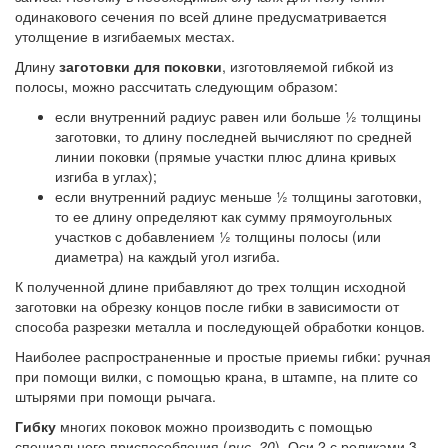
одинакового сечения по всей длине предусматривается
утолщение в изгибаемых местах.
Длину
заготовки для поковки
, изготовляемой гибкой из
полосы, можно рассчитать следующим образом:
если внутренний радиус равен или больше ½ толщины
заготовки, то длину последней вычисляют по средней
линии поковки (прямые участки плюс длина кривых
изгиба в углах);
если внутренний радиус меньше ½ толщины заготовки,
то ее длину определяют как сумму прямоугольных
участков с добавлением ½ толщины полосы (или
диаметра) на каждый угол изгиба.
К полученной длине прибавляют до трех толщин исходной
заготовки на обрезку концов после гибки в зависимости от
способа разрезки металла и последующей обработки концов.
Наиболее распространенные и простые приемы гибки: ручная
при помощи вилки, с помощью крана, в штампе, на плите со
штырями при помощи рычага.
Гибку
многих поковок можно производить с помощью
специального приспособления (
рис. 20
). Оси 2 с роликами 3