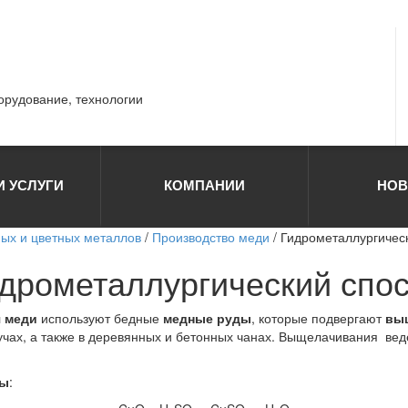
борудование, технологии
И УСЛУГИ
КОМПАНИИ
НОВ
ных и цветных металлов
/
Производство меди
/ Гидрометаллургичес
идрометаллургический спо
 меди
используют бедные
медные руды
, которые подвергают
вы
 кучах, а также в деревянных и бетонных чанах. Выщелачивания
ды
: