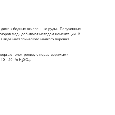
ь даже к бедные окисленные руды. Полученные
ттиоров медь добывают методом цементации. В
 в виде металлического мелкого порошка:
вергают электролизу с нерастворимыми
 10—20 г/л H
SО
.
2
4