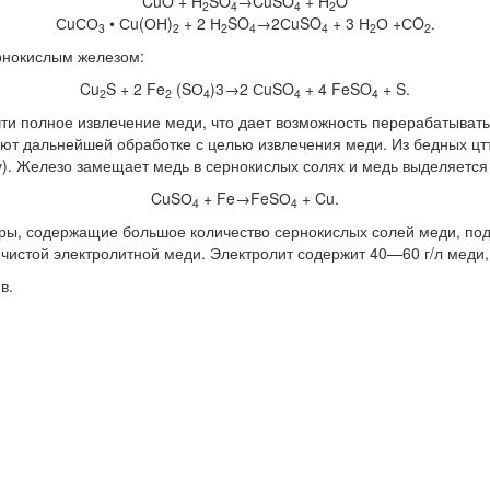
CuO + H
SO
→CuSO
+ H
O
2
4
4
2
СuСО
• Сu(ОН)
+ 2 Н
SO
→2СuSO
+ 3 Н
О +СO
.
3
2
2
4
4
2
2
нокислым железом:
Cu
S + 2 Fe
(SО
)3→2 СuSO
+ 4 FeSO
+ S.
2
2
4
4
4
чти полное извлечение меди, что дает возможность перерабатыват
ют дальнейшей обработке с целью извлечения меди. Из бедных ц
у). Железо замещает медь в сернокислых солях и медь выделяется
CuSО
+ Fe→FeSО
+ Cu.
4
4
ры, содержащие большое количество сернокислых солей меди, под
истой электролитной меди. Электролит содержит 40—60 г/л меди,
в.