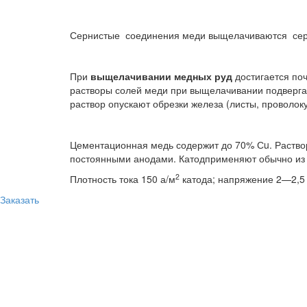
Сернистые соединения меди выщелачиваются сер
При
выщелачивании
медных руд
достигается по
растворы солей меди при выщелачивании подверга
раствор опускают обрезки железа (листы, проволок
Цементационная медь содержит до 70% Сu. Раство
постоянными анодами. Катодприменяют обычно из ч
2
Плотность тока 150 а/м
катода; напряжение 2—2,5 
Заказать