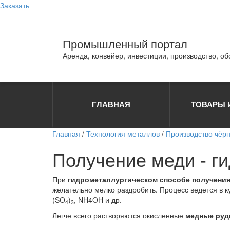
Заказать
Промышленный портал
Аренда, конвейер, инвестиции, производство, о
ГЛАВНАЯ
ТОВАРЫ 
Главная
/
Технология металлов
/
Производство чёр
Получение меди - г
При
гидрометаллургическом
способе
получения
желательно мелко раздробить. Процесс ведется в
(SO
)
, NH4OH и др.
4
3
Легче всего растворяются окисленные
медные ру