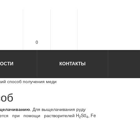
0
ОСТИ
КОНТАКТЫ
кий способ получения меди
соб
щелачиванию
. Для выщелачивания руду
 ведется при помощи растворителей H
S0
, Fe
2
4