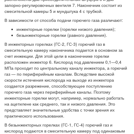
запорно-регулировочных вентиля 7. Наконечник состоит из
смесительной камеры 5 и мундштука 4 с трубкой.
В зависимости от способа подачи горючего газа различают:
инжекторные горелки (горелки низкого давления);
безынжекторные горелки (равного давления).
В инжекторных горелках (ГС-2, ГС-3) горючий газ в
смесительную камеру наконечника подается в основном за
счет инжекции. Для этой цели в наконечнике горелки
расположен инжектор 6. Кислород под давлением 0,1—0,4
МПа проходит по центральному каналу инжектора, а горючий
газ — по периферийным каналам. Вследствие высокой
скорости истечения кислорода на выходе из инжектора
создается разрежение, способствующее поступлению
горючего газа через периферийные каналы. Поэтому
инжекторные горелки могут, например, нормально работать
на ацетилене как среднего, так и низкого давления. Это
представляет значительные удобства с точки зрения их
практического использования.
В безынжекторных горелках (ГС-1, ГС-4) горючий газ и
кислород подаются в смесительную камеру под одинаковым