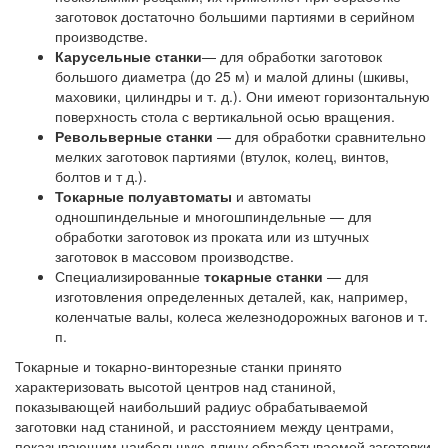
заготовок достаточно большими партиями в серийном
производстве.
Карусельные станки
— для обработки заготовок
большого диаметра (до 25 м) и малой длины (шкивы,
маховики, цилиндры и т. д.). Они имеют горизонтальную
поверхность стола с вертикальной осью вращения.
Револьверные станки
— для обработки сравнительно
мелких заготовок партиями (втулок, колец, винтов,
болтов и т д.).
Токарные полуавтоматы
и автоматы
одношпиндельные и многошпиндельные — для
обработки заготовок из проката или из штучных
заготовок в массовом производстве.
Специализированные
токарные станки
— для
изготовления определенных деталей, как, например,
коленчатые валы, колеса железнодорожных вагонов и т.
п.
Токарные и токарно-винторезные станки принято
характеризовать высотой центров над станиной,
показывающей наибольший радиус обрабатываемой
заготовки над станиной, и расстоянием между центрами,
показывающим наибольшую длину обрабатываемой заготовки