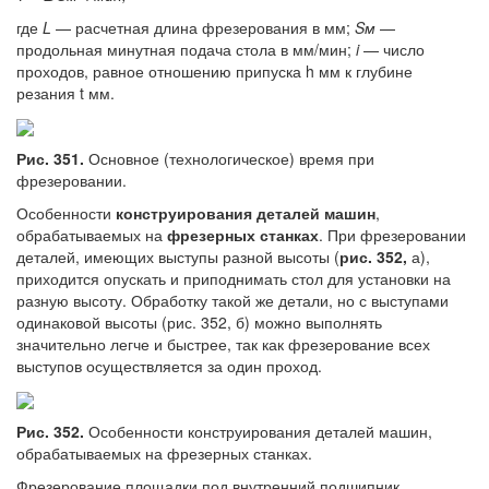
где
L
— расчетная длина фрезерования в мм;
Sм
—
продольная минутная подача стола в мм/мин;
i
— число
проходов, равное отношению припуска h мм к глубине
резания t мм.
Рис. 351.
Основное (технологическое) время при
фрезеровании.
Особенности
конструирования
деталей машин
,
обрабатываемых на
фрезерных станках
. При фрезеровании
деталей, имеющих выступы разной высоты (
рис. 352,
а),
приходится опускать и приподнимать стол для установки на
разную высоту. Обработку такой же детали, но с выступами
одинаковой высоты (рис. 352, б) можно выполнять
значительно легче и быстрее, так как фрезерование всех
выступов осуществляется за один проход.
Рис. 352.
Особенности конструирования деталей машин,
обрабатываемых на фрезерных станках.
Фрезерование площадки под внутренний подшипник,