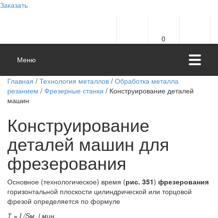
Заказать
0
Меню
Главная
/
Технология металлов
/
Обработка металла
резанием
/
Фрезерные станки
/ Конструирование деталей
машин
Конструирование
деталей машин для
фрезерования
Основное (технологическое) время (
рис. 351
)
фрезерования
горизонтальной плоскости цилиндрической или торцовой
фрезой определяется по формуле
Т = L/Sм ּ i мин,