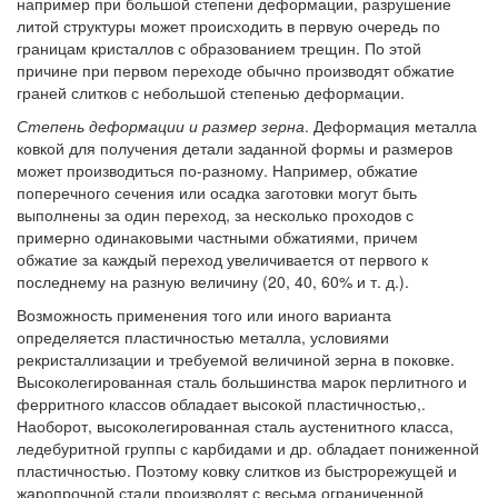
например при большой степени деформации, разрушение
литой структуры может происходить в первую очередь по
границам кристаллов с образованием трещин. По этой
причине при первом переходе обычно производят обжатие
граней слитков с небольшой степенью деформации.
Степень деформации и размер зерна
. Деформация металла
ковкой для получения детали заданной формы и размеров
может производиться по-разному. Например, обжатие
поперечного сечения или осадка заготовки могут быть
выполнены за один переход, за несколько проходов с
примерно одинаковыми частными обжатиями, причем
обжатие за каждый переход увеличивается от первого к
последнему на разную величину (20, 40, 60% и т. д.).
Возможность применения того или иного варианта
определяется пластичностью металла, условиями
рекристаллизации и требуемой величиной зерна в поковке.
Высоколегированная сталь большинства марок перлитного и
ферритного классов обладает высокой пластичностью,.
Наоборот, высоколегированная сталь аустенитного класса,
ледебуритной группы с карбидами и др. обладает пониженной
пластичностью. Поэтому ковку слитков из быстрорежущей и
жаропрочной стали производят с весьма ограниченной