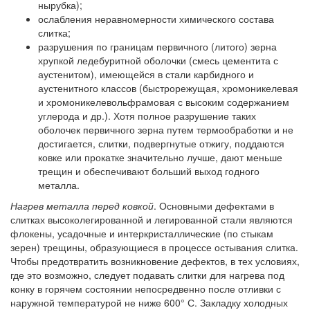
нырубка);
ослабления неравномерности химического состава
слитка;
разрушения по границам первичного (литого) зерна
хрупкой ледебуритной оболочки (смесь цементита с
аустенитом), имеющейся в стали карбидного и
аустенитного классов (быстрорежущая, хромоникелевая
и хромоникелевольфрамовая с высоким содержанием
углерода и др.). Хотя полное разрушение таких
оболочек первичного зерна путем термообработки и не
достигается, слитки, подвергнутые отжигу, поддаются
ковке или прокатке значительно лучше, дают меньше
трещин и обеспечивают больший выход годного
металла.
Нагрев металла перед ковкой
. Основными дефектами в
слитках высоколегированной и легированной стали являются
флокены, усадочные и интеркристаллические (по стыкам
зерен) трещины, образующиеся в процессе остывания слитка.
Чтобы предотвратить возникновение дефектов, в тех условиях,
где это возможно, следует подавать слитки для нагрева под
конку в горячем состоянии непосредвенно после отливки с
наружной температурой не ниже 600° С. Закладку холодных