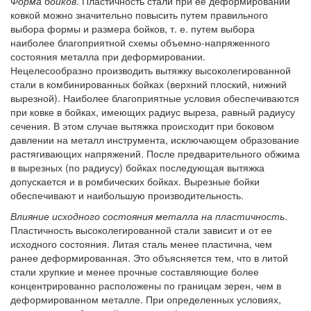
Форма бойков
. Пластичность стали при ее деформировании
ковкой можно значительно повысить путем правильного
выбора формы и размера бойков, т. е. путем выбора
наиболее благоприятной схемы объемно-напряженного
состояния металла при деформировании.
Нецелесообразно производить вытяжку высоколегированной
стали в комбинированных бойках (верхний плоский, нижний
вырезной). Наиболее благоприятные условия обеспечиваются
при ковке в бойках, имеющих радиус выреза, равный радиусу
сечения. В этом случае вытяжка происходит при боковом
давлении на металл инструмента, исключающем образование
растягивающих напряжений. После предварительного обжима
в вырезных (по радиусу) бойках последующая вытяжка
допускается и в ромбических бойках. Вырезные бойки
обеспечивают и наибольшую производительность.
Влияние исходного состояния металла на пластичность
.
Пластичность высоколегированной стали зависит и от ее
исходного состояния. Литая сталь менее пластична, чем
ранее деформированная. Это объясняется тем, что в литой
стали хрупкие и менее прочные составляющие более
концентрированно расположены по границам зерен, чем в
деформированном металле. При определенных условиях,