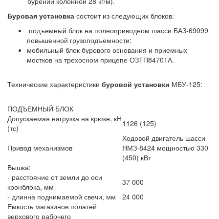
бурении колонной 28 кг/м).
Буровая установка
состоит из следующих блоков:
подъемный блок на полноприводном шасси БАЗ-69099
повышенной грузоподъемности:
мобильный блок бурового основания и приемных
мостков на трехосном прицепе ОЗТП84701А.
Технические характеристики
буровой установки
МБУ-125:
ПОДЪЕМНЫЙ БЛОК
Допускаемая нагрузка на крюке, кН
1126 (125)
(тс)
Ходовой двигатель шасси
Привод механизмов
ЯМЗ-8424 мощностью 330
(450) кВт
Вышка:
- расстояние от земли до оси
37 000
кронблока, мм
- длинна поднимаемой свечи, мм
24 000
Емкость магазинов полатей
верхового рабочего