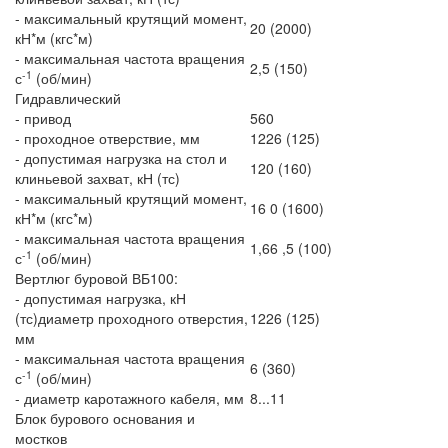
- максимальный крутящий момент,
20 (2000)
кН*м (кгс*м)
- максимальная частота вращения
2,5 (150)
-1
с
(об/мин)
Гидравлический
- привод
560
- проходное отверствие, мм
1226 (125)
- допустимая нагрузка на стол и
120 (160)
клиньевой захват, кН (тс)
- максимальный крутящий момент,
16 0 (1600)
кН*м (кгс*м)
- максимальная частота вращения
1,66 ,5 (100)
-1
с
(об/мин)
Вертлюг буровой ВБ100:
- допустимая нагрузка, кН
(тс)диаметр проходного отверстия,
1226 (125)
мм
- максимальная частота вращения
6 (360)
-1
с
(об/мин)
- диаметр каротажного кабеля, мм
8...11
Блок бурового основания и
мостков