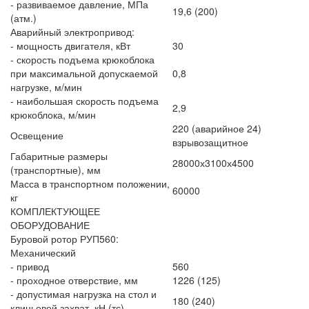
- развиваемое давление, МПа
19,6 (200)
(атм.)
Аварийный электропривод:
- мощность двигателя, кВт
30
- скорость подъема крюкоблока
при максимальной допускаемой
0,8
нагрузке, м/мин
- наибольшая скорость подъема
2,9
крюкоблока, м/мин
220 (аварийное 24)
Освещение
взрывозащитное
Габаритные размеры
28000х3100х4500
(транспортные), мм
Масса в транспортном положении,
60000
кг
КОМПЛЕКТУЮЩЕЕ
ОБОРУДОВАНИЕ
Буровой ротор РУП560:
Механический
- привод
560
- проходное отверствие, мм
1226 (125)
- допустимая нагрузка на стол и
180 (240)
клиньевой захват, кН (тс)