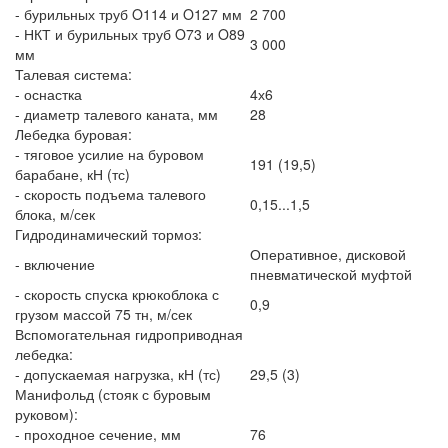
- бурильных труб O114 и O127 мм
2 700
- НКТ и бурильных труб O73 и O89
3 000
мм
Талевая система:
- оснастка
4х6
- диаметр талевого каната, мм
28
Лебедка буровая:
- тяговое усилие на буровом
191 (19,5)
барабане, кН (тс)
- скорость подъема талевого
0,15...1,5
блока, м/сек
Гидродинамический тормоз:
Оперативное, дисковой
- включение
пневматической муфтой
- скорость спуска крюкоблока с
0,9
грузом массой 75 тн, м/сек
Вспомогательная гидроприводная
лебедка:
- допускаемая нагрузка, кН (тс)
29,5 (3)
Манифольд (стояк с буровым
руковом):
- проходное сечение, мм
76