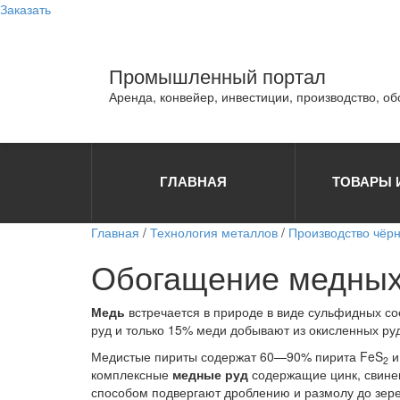
Заказать
Промышленный портал
Аренда, конвейер, инвестиции, производство, о
ГЛАВНАЯ
ТОВАРЫ 
Главная
/
Технология металлов
/
Производство чёр
Обогащение медных
Медь
встречается в природе в виде сульфидных с
руд и только 15% меди добывают из окисленных ру
Медистые пириты содержат 60—90% пирита FeS
и
2
комплексные
медные руд
содержащие цинк, свинец
способом подвергают дроблению и размолу до зер