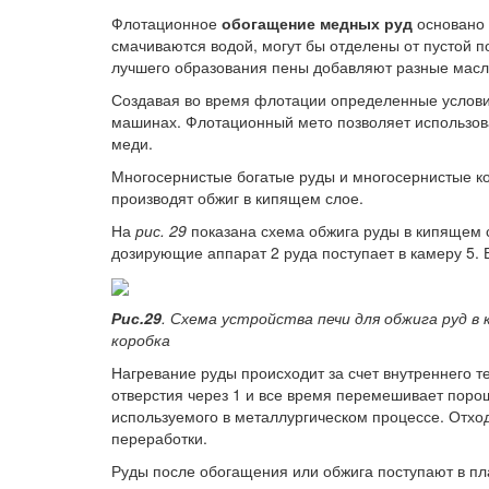
Флотационное
обогащение медных руд
основано 
смачиваются водой, могут бы отделены от пустой 
лучшего образования пены добавляют разные масла
Создавая во время флотации определенные условия
машинах. Флотационный мето позволяет использо
меди.
Многосернистые богатые руды и многосернистые ко
производят обжиг в кипящем слое.
На
рис. 29
показана схема обжига руды в кипящем с
дозирующие аппарат 2 руда поступает в камеру 5. 
Рис.29
. Схема устройства печи для обжига руд в
коробка
Нагревание руды происходит за счет внутреннего те
отверстия через 1 и все время перемешивает порош
используемого в металлургическом процессе. Отхо
переработки.
Руды после обогащения или обжига поступают в пл