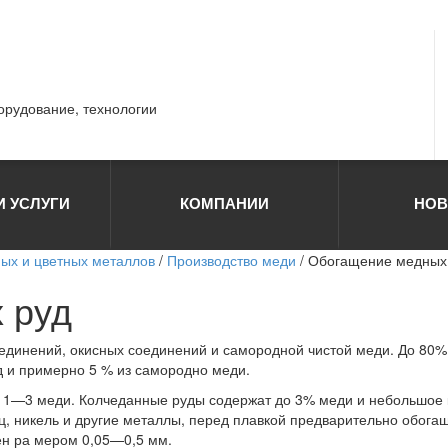
борудование, технологии
И УСЛУГИ
КОМПАНИИ
НОВ
ных и цветных металлов
/
Производство меди
/ Обогащение медных
 руд
оединений, окисных соединений и самородной чистой меди. До 80
д и примерно 5 % из самородно меди.
 1—3 меди. Колчеданные руды содержат до 3% меди и небольшое к 
, никель и другие металлы, перед плавкой предварительно обог
ен ра мером 0,05—0,5 мм.