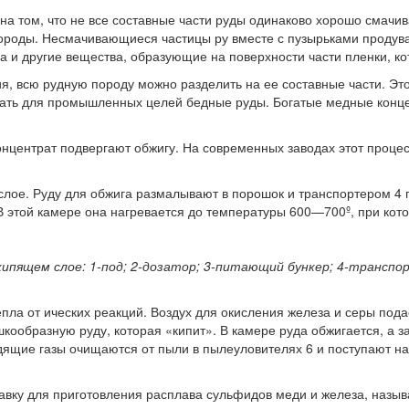
на том, что не все составные части руды одинаково хорошо смачив
породы. Несмачивающиеся частицы ру вместе с пузырьками продува
 и другие вещества, образующие на поверхности части пленки, кот
, всю рудную породу можно разделить на ее составные части. Э
вать для промышленных целей бедные руды. Богатые медные кон
нцентрат подвергают обжигу. На современных заводах этот процес
лое. Руду для обжига размалывают в порошок и транспортером 4 п
В этой камере она нагревается до температуры 600—700º, при кото
 кипящем слое: 1-под; 2-дозатор; 3-питающий бункер; 4-транспо
пла от ических реакций. Воздух для окисления железа и серы пода
кообразную руду, которая «кипит». В камере руда обжигается, а за
дящие газы очищаются от пыли в пылеуловителях 6 и поступают н
авку для приготовления расплава сульфидов меди и железа, наз