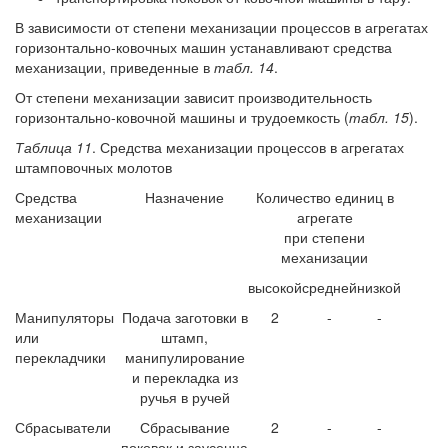
В зависимости от степени механизации процессов в агрегатах
горизонтально-ковочных машин устанавливают средства
механизации, приведенные в
табл. 14
.
От степени механизации зависит производительность
горизонтально-ковочной машины и трудоемкость (
табл. 15
).
Таблица 11
. Средства механизации процессов в агрегатах
штамповочных молотов
Средства
Назначение
Количество единиц в
механизации
агрегате
при степени
механизации
высокой
средней
низкой
Манипуляторы
Подача заготовки в
2
-
-
или
штамп,
перекладчики
манипулирование
и перекладка из
ручья в ручей
Сбрасыватели
Сбрасывание
2
-
-
поковок и заусенца