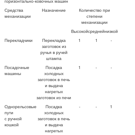
горизонтально-ковочных машин
Средства
Назначение
Количество при
механизации
степени
механизации
Высокой
средней
низкой
Перекладчики
Перекладка
1
1
-
заготовок из
ручья в ручей
штампа
Посадочные
Посадка
1
-
-
машины
холодных
заготовок в печь
и выдача
нагретых
заготовок из печи
Однорельсовые
Посадка
-
-
1
пути
холодных
с ручной
заготовок в печь
кошкой
и выдача
нагретых