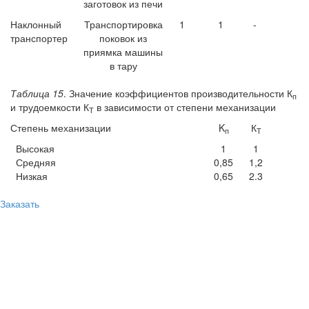
заготовок из печи
Наклонный
Транспортировка
1
1
-
транспортер
поковок из
приямка машины
в тару
Таблица 15
. Значение коэффициентов производительности К
п
и трудоемкости К
в зависимости от степени механизации
Т
Степень механизации
K
К
п
Т
Высокая
1
1
Средняя
0,85
1,2
Низкая
0,65
2.3
Заказать