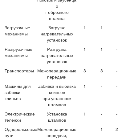
о
т обрезного
штампа
Загрузочные
Загрузка
1
1
-
механизмы
нагревательных
установок
Разгрузочные
Разгрузка
1
1
-
механизмы
нагревательных
установок
Транспортеры
Межоперационные
3
3
-
передачи
Машины для
Забивка и выбивка
1
-
-
забивки
клиньев
клиньев
при установке
штампов
Электрические
Установка
1
-
-
тележки
штампов
Однорельсовые
Межоперационные
-
1
2
пути
передачи,