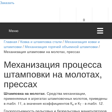
Заказать
0
Меню
Главная
/
Ковка и штамповка стали
/
Механизация ковки и
штамповки
/
Механизация горячей объемной штамповки
/
Механизация штамповки на молотах, прессах
Механизация процесса
штамповки на молотах,
прессах
Штамповка на молотах
. Средства механизации,
применяемые в агрегатах штамповочных молотов, приведены
в
табл. 11
, а значения коэффициентов К
и К
- в
табл. 12
.
п
Т
Грузоподъемность рельсовых и безрельсовых манипуляторов,