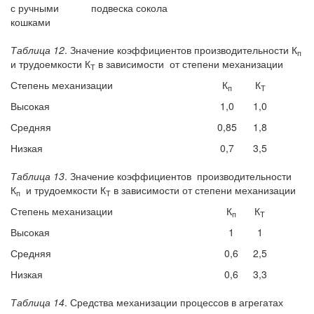
с ручными
подвеска сокола
кошками
Таблица 12
. Значение коэффициентов производительности К
п
и трудоемкости К
в зависимости от степени механизации
Т
Степень механизации
К
К
п
Т
Высокая
1,0
1,0
Средняя
0,85
1,8
Низкая
0,7
3,5
Таблица 13
. Значение коэффициентов производительности
К
и трудоемкости К
в зависимости от степени механизации
п
Т
Степень механизации
К
К
п
Т
Высокая
1
1
Средняя
0,6
2,5
Низкая
0,6
3,3
Таблица 14
. Средства механизации процессов в агрегатах