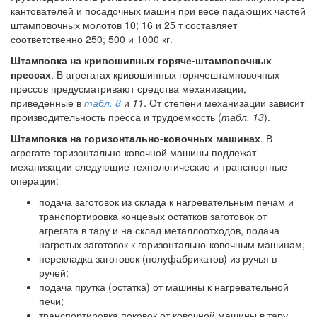
кантователей и посадочных машин при весе падающих частей
штамповочных молотов 10; 16 и 25 т составляет
соответственно 250; 500 и 1000 кг.
Штамповка на кривошипных горяче-штамповочных
прессах
. В агрегатах кривошипных горячештамповочных
прессов предусматривают средства механизации,
приведенные в
табл. 8
и
11
. От степени механизации зависит
производительность пресса и трудоемкость (
табл. 13
).
Штамповка на горизонтально-ковочных машинах
. В
агрегате горизонтально-ковочной машины подлежат
механизации следующие технологические и транспортные
операции:
подача заготовок из склада к нагревательным печам и
транспортировка концевых остатков заготовок от
агрегата в тару и на склад металлоотходов, подача
нагретых заготовок к горизонтально-ковочным машинам;
перекладка заготовок (полуфабрикатов) из ручья в
ручей;
подача прутка (остатка) от машины к нагревательной
печи;
транспортировка поковок от ковочной машины в тару.