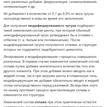
него различных добавок: ферросилиция, силикоалюминия,
силикокальция и др.
Их добавляют в количестве от 0,1 до 0,3% от веса чугуна
непосредственно в ковш во время его заполнения.
Для получения
модифицированного чугуна
подбирают
такой химический состав шихты, при котором обычный
немодифицированный чугун затвердевал бы в отливке с
отбелом (т. е. белым или половинчатым). После
модифицирования чугуна получаются отливки, в структуре
которых не содержится ледебуритного цементита.
Легирование и модифицирование—процессы совершенно
различные. В первом случае изменяется химический состав
сплава путем добавки значительного количества того или
другого элемента. При этом добавки можно вводить как в
жидкий сплав, так и при загрузке шихты в плавильную печь,
модифицирующие же добавки обязательно вводят в жидкий
сплав непосредственно перед разливкой. Вследствие этого
по-иному протекает процесс кристаллизации сплава и
изменяется его структура.
Химический состав
сплава
при этом практически остается
неизменным, так как модификаторы вводятся в весьма малых