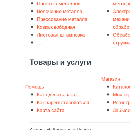
Прокатка металлов
метода
Волочение металла
Электр
Прессование металла
механи
Ковка свободная
обрабо
Листовая штамповка
Обрабо
...
стружк
Товары и услуги
Магазин
Помощь
Катало
Как сделать заказ
Моя ко
Как зарегистироваться
Регист
Карта сайта
Забыли
Адрес:
Набережные Челны,