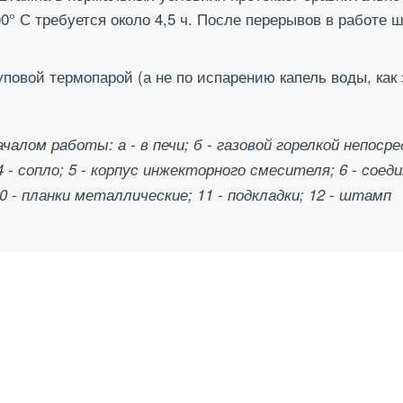
00° С требуется около 4,5 ч. После перерывов в работе
овой термопарой (а не по испарению капель воды, как э
чалом работы: а - в печи; б - газовой горелкой непос
 4 - сопло; 5 - корпус инжекторного смесителя; 6 - сое
0 - планки металлические; 11 - подкладки; 12 - штамп