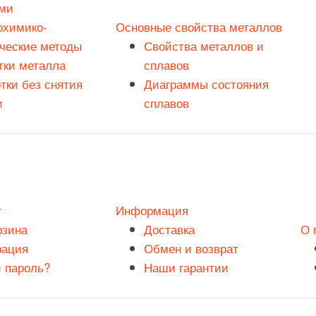
ми
охимико-
Основные свойства металлов
ческие методы
Свойства металлов и
тки металла
сплавов
тки без снятия
Диаграммы состояния
и
сплавов
г
Информация
рзина
Доставка
О 
рация
Обмен и возврат
 пароль?
Наши гарантии