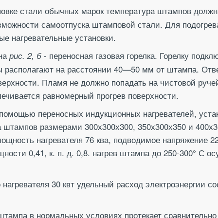
овке стали обычных марок температура штампов должн
озможности самоотпуска штамповой стали. Для подогре
ые нагревательные установки.
 на
- переносная газовая горелка. Горелку подк
рис. 2, б
ы располагают на расстоянии 40—50 мм от штампа. Отв
верхности. Пламя не должно попадать на чистовой руче
спечивается равномерный прогрев поверхности.
 помощью переносных индукционных нагревателей, уст
а штампов размерами 300х300х300, 350х300х350 и 400х
мощность нагревателя 76 ква, подводимое напряжение 
ости 0,41, к. п. д. 0,8. нагрев штампа до 250-300° С осу
агревателя 30 квт удельный расход электроэнергии сост
тампа в нормальных условиях протекает сравнительно 