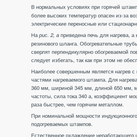
В нормальных условиях при горячей штамп
более высоких температур опасен из-за в
электрические переносные или стационарн
На
приведена печь для нагрева, а
рис. 2, а
резинового шланга. Обогревательные труб
сверлят перпендикулярно обогреваемой по
следует избегать, так как при этом не обе
Наиболее совершенным является нагрев с
частями нагреваемого штампа. Для нагрев
360 мм, шириной 345 мм, длиной 650 мм, 
частоты, сила тока 340 а, коэффициент мощн
раза быстрее, чем горячим металлом.
При номинальной мощности индукционного н
подогреваемых штампов.
Естественное охлаждение неработающего ш