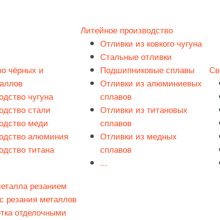
Литейное производство
Отливки из ковкого чугуна
Стальные отливки
о чёрных и
Подшипниковые сплавы
Св
таллов
Отливки из алюминиевых
одство чугуна
сплавов
одство стали
Отливки из титановых
одство меди
сплавов
одство алюминия
Отливки из медных
одство титана
сплавов
...
металла резанием
с резания металлов
тка отделочными