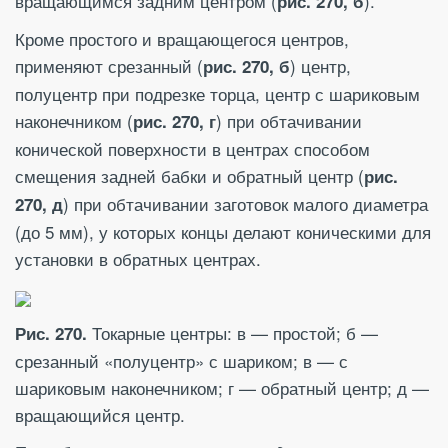
вращающимся задним центром (
).
рис. 270, б
Кроме простого и вращающегося центров,
применяют срезанный (
) центр,
рис. 270, б
полуцентр при подрезке торца, центр с шариковым
наконечником (
) при обтачивании
рис. 270, г
конической поверхности в центрах способом
смещения задней бабки и обратный центр (
рис.
) при обтачивании заготовок малого диаметра
270, д
(до 5 мм), у которых концы делают коническими для
установки в обратных центрах.
Токарные центры: в — простой; б —
Рис. 270.
срезанный «полуцентр» с шариком; в — с
шариковым наконечником; г — обратный центр; д —
вращающийся центр.