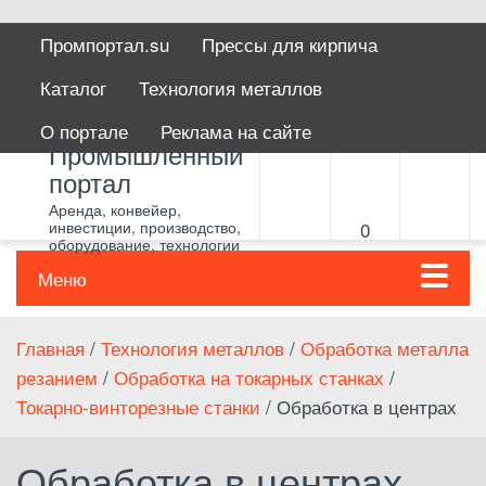
Промпортал.su
Прессы для кирпича
Каталог
Технология металлов
О портале
Реклама на сайте
Промышленный
портал
Аренда, конвейер,
инвестиции, производство,
0
оборудование, технологии
Меню
Главная
/
Технология металлов
/
Обработка металла
резанием
/
Обработка на токарных станках
/
Токарно-винторезные станки
/ Обработка в центрах
Обработка в центрах