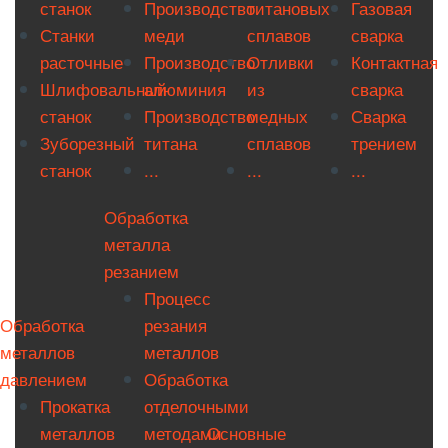
станок
Производство
титановых
Газовая
Станки
меди
сплавов
сварка
расточные
Производство
Отливки
Контактная
Шлифовальный
алюминия
из
сварка
станок
Производство
медных
Сварка
Зуборезный
титана
сплавов
трением
станок
...
...
...
Обработка
металла
резанием
Процесс
Обработка
резания
металлов
металлов
давлением
Обработка
Прокатка
отделочными
металлов
методами
Основные