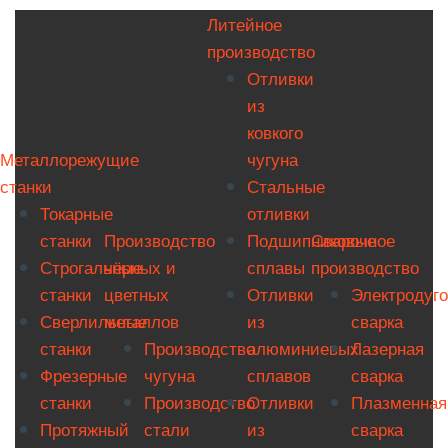
Литейное
производство
Отливки
из
ковкого
Металлорежущие
чугуна
станки
Стальные
Токарные
отливки
станки
Производство
Подшипниковые
Сварочное
Строгальные
чёрных и
сплавы
производство
станки
цветных
Отливки
Электродуг
Сверлильные
металлов
из
сварка
станки
Производство
алюминиевых
Лазерная
Фрезерные
чугуна
сплавов
сварка
станки
Производство
Отливки
Плазменная
Протяжный
стали
из
сварка