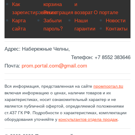
Как
корзина
и
зарегистироваться
Регистрация
возврат
О портале
Карта
Забыли
Наши
Новости
сайта
пароль?
гарантии
Контакты
Адрес:
Набережные Челны,
Телефон:
+7 8552 383646
Почта:
prom.portal.com@gmail.com
Вся информация, представленная на сайте
промпортал.su
включая информацию о ценах, наличии товаров и их
характеристиках, носит ознакомительный характер и не
является публичной офертой, определяемой положениями
ст.437 ГК РФ. Подробности о характеристиках, комплектации
оборудования уточняйте у
консультантов отдела продаж
.