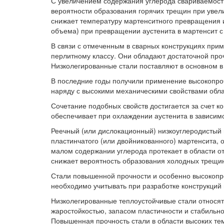
С увеличением содержания углерода свариваемост
вероятности образования горячих трещин при увел
снижает температуру мартенситного превращения 
объема) при превращении аустенита в мартенсит с
В связи с отмеченным в сварных конструкциях при
перлитному классу. Они обладают достаточной про
Низколегированные стали поставляют в основном в
В последние годы получили применение высокопроч
наряду с высокими механическими свойствами обл
Сочетание подобных свойств достигается за счет 
обеспечивает при охлаждении аустенита в зависимо
Реечный (или дислокационный) низкоуглеродистый 
пластинчатого (или двойникованного) мартенсита,
малом содержании углерода протекает в области о
снижает вероятность образования холодных трещин
Стали повышенной прочности и особенно высокопр
необходимо учитывать при разработке конструкций 
Низколегированные теплоустойчивые стали относят
жаростойкостью, запасом пластичности и стабильно
Повышенная прочность стали в области высоких те