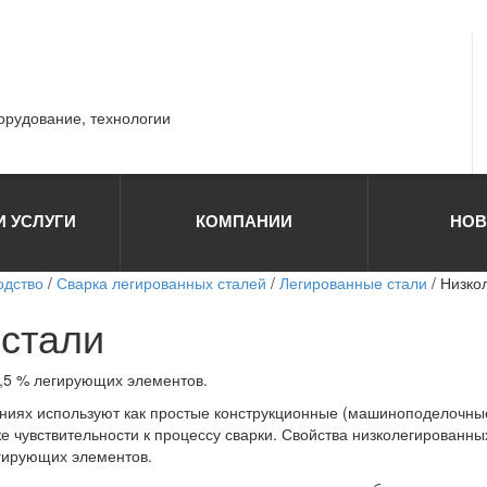
борудование, технологии
И УСЛУГИ
КОМПАНИИ
НОВ
одство
/
Сварка легированных сталей
/
Легированные стали
/ Низко
стали
,5 % легирующих элементов.
ниях используют как простые конструкционные (машиноподелочные 
е чувствительности к процессу сварки. Свойства низколегированны
гирующих элементов.