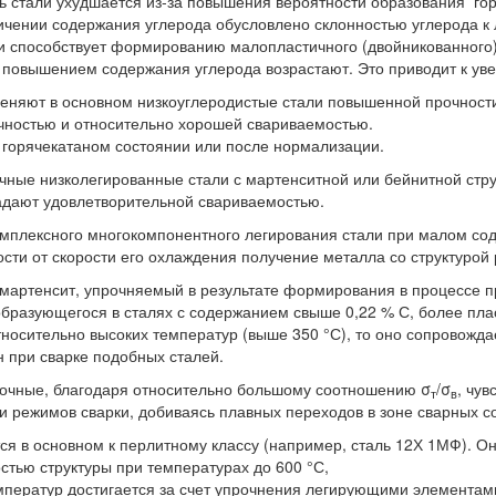
ь стали ухудшается из-за повышения вероятности образования 
ичении содержания углерода обусловлено склонностью углерода к 
и способствует формированию малопластичного (двойникованног
 повышением содержания углерода возрастают. Это приводит к ув
меняют в основном низкоуглеродистые стали повышенной прочност
чностью и относительно хорошей свариваемостью.
 горячекатаном состоянии или после нормализации.
ные низколегированные стали с мартенситной или бейнитной стр
адают удовлетворительной свариваемостью.
комплексного многокомпонентного легирования стали при малом с
сти от скорости его охлаждения получение металла со структурой
мартенсит, упрочняемый в результате формирования в процессе п
 образующегося в сталях с содержанием свыше 0,22 % С, более пл
тносительно высоких температур (выше 350 °С), то оно сопровожд
 при сварке подобных сталей.
очные, благодаря относительно большому соотношению σ
/σ
, чу
т
в
и режимов сварки, добиваясь плавных переходов в зоне сварных с
ся в основном к перлитному классу (например, сталь 12Х 1МФ). О
стью структуры при температурах до 600 °С,
мператур достигается за счет упрочнения легирующими элементам