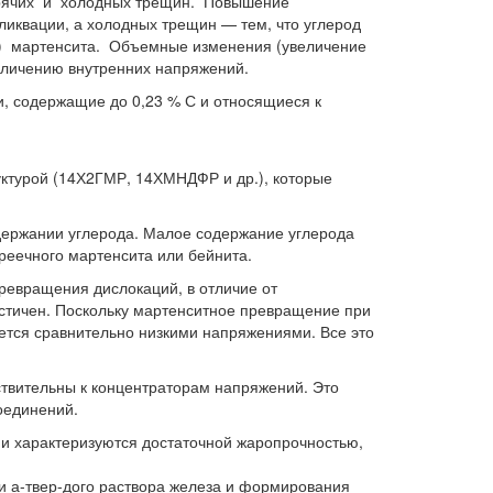
горячих и холодных трещин. Повышение
ликвации, а холодных трещин — тем, что углерод
о) мартенсита. Объемные изменения (увеличение
еличению внутренних напряжений.
и, содержащие до 0,23 % С и относящиеся к
уктурой (14Х2ГМР, 14ХМНДФР и др.), которые
одержании углерода. Малое содержание углерода
 реечного мартенсита или бейнита.
ревращения дислокаций, в отличие от
астичен. Поскольку мартенситное превращение при
ается сравнительно низкими напряжениями. Все это
вствительны к концентраторам напряжений. Это
оединений.
ни характеризуются достаточной жаропрочностью,
и а-твер-дого раствора железа и формирования