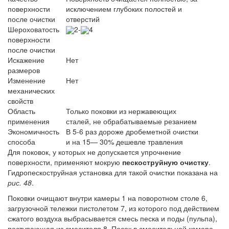
поверхности
исключением глубоких полостей и
после очистки
отверстий
Шероховатость
2-
4
поверхности
после очистки
Искажение
Нет
размеров
Изменение
Нет
механических
свойств
Область
Только поковки из нержавеющих
применения
сталей, не обрабатываемые резанием
Экономичность
В 5-6 раз дороже дробеметной очистки
способа
и на 15— 30% дешевле травления
Для поковок, у которых не допускается упрочнение
поверхности, применяют мокрую
пескоструйную очистку
.
Гидропескоструйная установка для такой очистки показана на
рис. 48
.
Поковки очищают внутри камеры 1 на поворотном столе 6,
загрузочной тележки пистолетом 7, из которого под действием
сжатого воздуха выбрасывается смесь песка и поды (пульпа),
поступающая из смесителя 8. Песок в смесительной камере