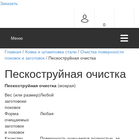
Заказать
0
Меню
Главная
/
Ковка и штамповка стали
/
Очистка поверхности
поковок и заготовок
/ Пескоструйная очистка
Пескоструйная очистка
Пескоструйная очистка
(мокрая)
Вес (или размер)
Любой
заготовоки
поковок
Форма
Любая
очищаемых
заготовок
и поковок
Качество
Поверхность очищается полностью, за