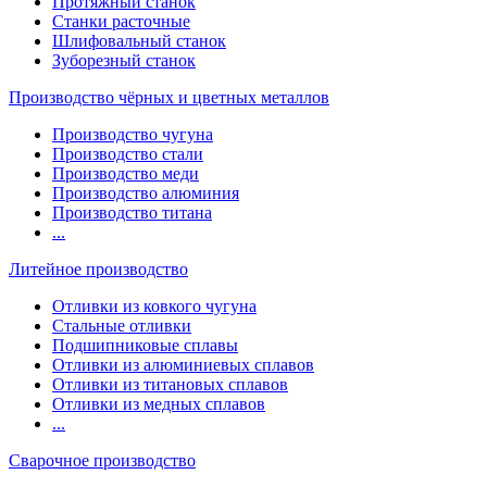
Протяжный станок
Станки расточные
Шлифовальный станок
Зуборезный станок
Производство чёрных и цветных металлов
Производство чугуна
Производство стали
Производство меди
Производство алюминия
Производство титана
...
Литейное производство
Отливки из ковкого чугуна
Стальные отливки
Подшипниковые сплавы
Отливки из алюминиевых сплавов
Отливки из титановых сплавов
Отливки из медных сплавов
...
Сварочное производство