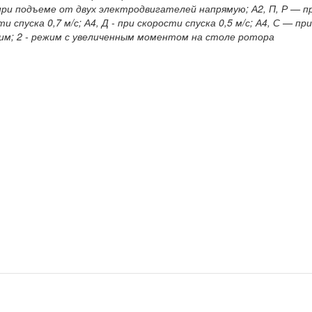
при подъеме от двух электродвигателей напрямую; А2, П, Р — 
спуска 0,7 м/с; А4, Д - при скорости спуска 0,5 м/с; А4, С — при
жим; 2 - режим с увеличенным моментом на столе ротора