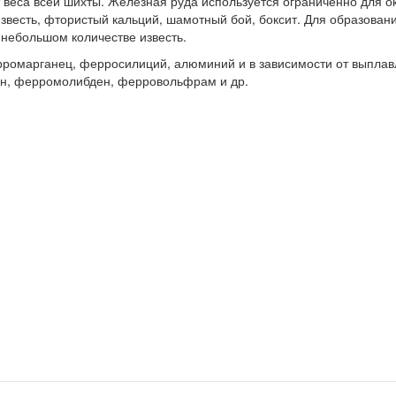
 веса всей шихты. Железная руда используется ограниченно для о
есть, фтористый кальций, шамотный бой, боксит. Для образовани
 небольшом количестве известь.
ромарганец, ферросилиций, алюминий и в зависимости от выплавл
н, ферромолибден, ферровольфрам и др.