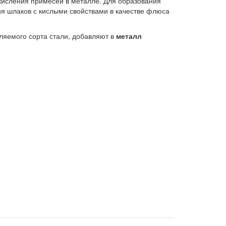
кисления примесей в металле. Для образования
я шлаков с кислыми свойствами в качестве флюса
яемого сорта стали, добавляют в
металл