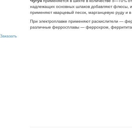
Чугун
применяется в шихте в количестве 5—10% от
надлежащих основных шлаков добавляют флюсы, изв
применяют кварцевый песок, марганцевую руду и в
При электроплавке применяют раскислители — фер
различные ферросплавы — феррохром, ферритита
Заказать