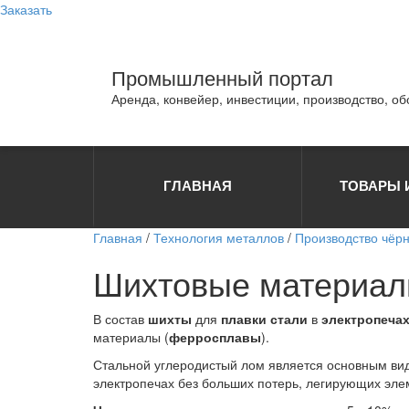
Заказать
Промышленный портал
Аренда, конвейер, инвестиции, производство, о
ГЛАВНАЯ
ТОВАРЫ 
Главная
/
Технология металлов
/
Производство чёр
Шихтовые материалы
В состав
шихты
для
плавки
стали
в
электропеча
материалы (
ферросплавы
).
Стальной углеродистый лом является основным вид
электропечах без больших потерь, легирующих эле