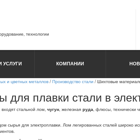
борудование, технологии
И УСЛУГИ
КОМПАНИИ
НОВ
ных и цветных металлов
/
Производство стали
/ Шихтовые материалы
 для плавки стали в элек
х
входят стальной лом,
чугун
, железная
руда
, флюсы, технически 
ом сырья для электроплавки. Лом легированных сталей широко испо
ментов.