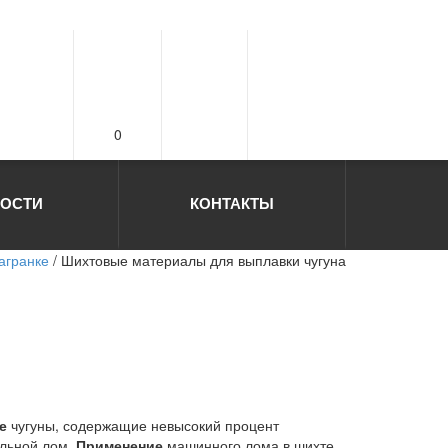
0
ОСТИ
КОНТАКТЫ
вагранке
/ Шихтовые материалы для выплавки чугуна
е
чугуны, содержащие невысокий процент
тальной лом.
Применение
машинного лома в шихте