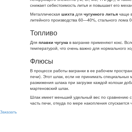
снижает себестоимость литья и повышает его механ
Металлическая
шихта
для
чугунного литья
чаще в
литейного производства 60—40%, стального лома 
Топливо
Для
плавки чугуна
в вагранке применяют кокс. Всл
температурой, что очень важно для нормального ход
Флюсы
В процессе работы вагранки в ее рабочем простран
печи). Этот шлак, если не принимать специальных 
разжижения шлака при загрузке каждой колоши доба
мартеновский шлак.
Шлак имеет меньший удельный вес по сравнению с 
часть печи, откуда по мере накопления спускается 
Заказать