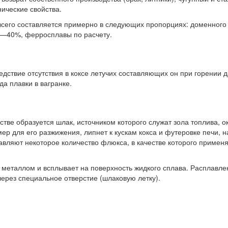
ические свойства.
сего составляется примерно в следующих пропорциях: доменного
0—40%, ферросплавы по расчету.
едствие отсутствия в коксе летучих составляющих он при горении 
а плавки в вагранке.
стве образуется шлак, источником которого служат зола топлива, о
мер для его разжижения, липнет к кускам кокса и футеровке печи, 
вляют некоторое количество флюкса, в качестве которого применя
металлом и всплывает на поверхность жидкого сплава. Расплавле
через специальное отверстие (шлаковую летку).