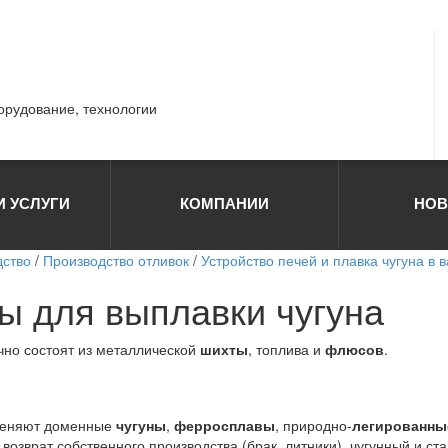
борудование, технологии
И УСЛУГИ
КОМПАНИИ
НОВ
дство
/
Производство отливок
/
Устройство печей и плавка чугуна в 
 для выплавки чугуна
чно состоят из металлической
шихты
, топлива и
флюсов
.
еняют доменные
чугуны
,
ферросплавы
, природно-
легированны
же возврат собственного производства (брак, литники), чугунный и с