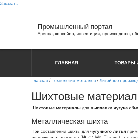
Заказать
Промышленный портал
Аренда, конвейер, инвестиции, производство, о
ГЛАВНАЯ
ТОВАРЫ 
Главная
/
Технология металлов
/
Литейное произво
Шихтовые материалы
Шихтовые материалы
для
выплавки чугуна
обы
Металлическая шихта
При составлении шихты для
чугунного литья
прим
легирующего элемента (Ni, Сr, Mo, Ti и др.), а так