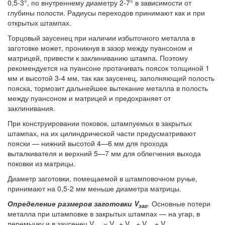
0,5-3°, по внутреннему диаметру 2-7° в зависимости от
глубины полости. Радиусы переходов принимают как и при
открытых штампах.
Торцовый заусенец при наличии избыточного металла в
заготовке может, проникнув в зазор между пуансоном и
матрицей, привести к заклиниванию штампа. Поэтому
рекомендуется на пуансоне протачивать поясок толщиной 1
мм и высотой 3-4 мм, так как заусенец, заполняющий полость
пояска, тормозит дальнейшее вытекание металла в полость
между пуансоном и матрицей и предохраняет от
заклинивания.
При конструировании поковок, штампуемых в закрытых
штампах, на их цилиндрической части предусматривают
пояски — нижний высотой 4—6 мм для прохода
выталкивателя и верхний 5—7 мм для облегчения выхода
поковки из матрицы.
Диаметр заготовки, помещаемой в штамповочном ручье,
принимают на 0,5-2 мм меньше диаметра матрицы.
Определение размеров заготовки V
.
Основные потери
заг
металла при штамповке в закрытых штампах — на угар, в
перемычку и в заусенец V
= V
+ V
+ V
+ V
.