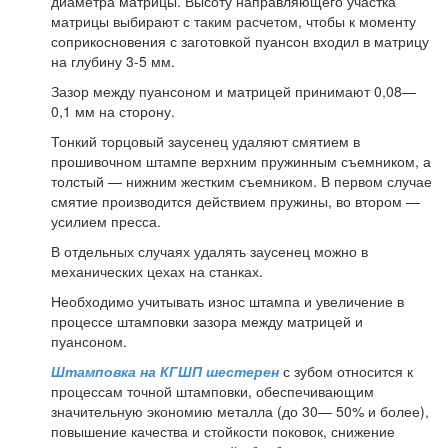
диаметра матрицы. Высоту направляющего участка
матрицы выбирают с таким расчетом, чтобы к моменту
соприкосновения с заготовкой пуансон входил в матрицу
на глубину 3-5 мм.
Зазор между пуансоном и матрицей принимают 0,08—
0,1 мм на сторону.
Тонкий торцовый заусенец удаляют смятием в
прошивочном штампе верхним пружинным съемником, а
толстый — нижним жестким съемником. В первом случае
смятие производится действием пружины, во втором —
усилием пресса.
В отдельных случаях удалять заусенец можно в
механических цехах на станках.
Необходимо учитывать износ штампа и увеличение в
процессе штамповки зазора между матрицей и
пуансоном.
Штамповка на КГШП шестерен
с зубом относится к
процессам точной штамповки, обеспечивающим
значительную экономию металла (до 30— 50% и более),
повышение качества и стойкости поковок, снижение