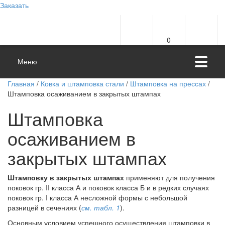
Заказать
0
Меню
Главная
/
Ковка и штамповка стали
/
Штамповка на прессах
/
Штамповка осаживанием в закрытых штампах
Штамповка
осаживанием в
закрытых штампах
Штамповку в закрытых штампах
применяют для получения
поковок гр. II класса А и поковок класса Б и в редких случаях
поковок гр. I класса А несложной формы с небольшой
разницей в сечениях (
см. табл. 1
).
Основным условием успешного осуществления штамповки в