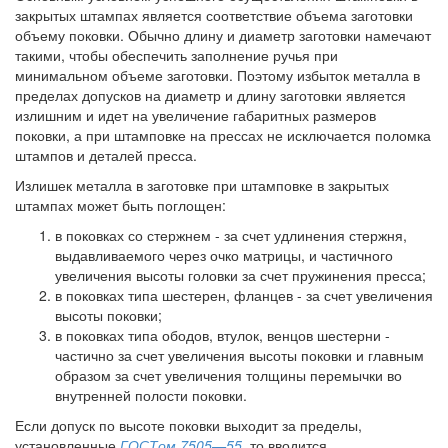
закрытых штампах является соответствие объема заготовки
объему поковки. Обычно длину и диаметр заготовки намечают
такими, чтобы обеспечить заполнение ручья при
минимальном объеме заготовки. Поэтому избыток металла в
пределах допусков на диаметр и длину заготовки является
излишним и идет на увеличение габаритных размеров
поковки, а при штамповке на прессах не исключается поломка
штампов и деталей пресса.
Излишек металла в заготовке при штамповке в закрытых
штампах может быть поглощен:
в поковках со стержнем - за счет удлинения стержня,
выдавливаемого через очко матрицы, и частичного
увеличения высоты головки за счет пружинения пресса;
в поковках типа шестерен, фланцев - за счет увеличения
высоты поковки;
в поковках типа ободов, втулок, венцов шестерни -
частично за счет увеличения высоты поковки и главным
образом за счет увеличения толщины перемычки во
внутренней полости поковки.
Если допуск по высоте поковки выходит за пределы,
установленные
ГОСТом 7505—55
, то вводится