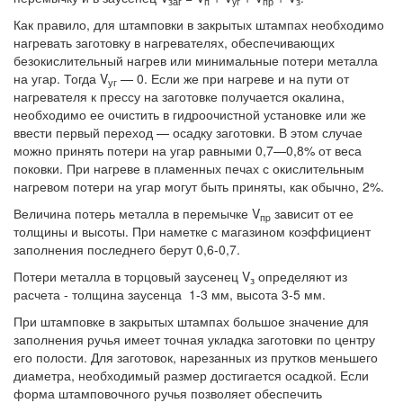
заг
п
yг
пр
з
Как правило, для штамповки в закрытых штампах необходимо
нагревать заготовку в нагревателях, обеспечивающих
безокислительный нагрев или минимальные потери металла
на угар. Тогда V
— 0. Если же при нагреве и на пути от
уг
нагревателя к прессу на заготовке получается окалина,
необходимо ее очистить в гидроочистной установке или же
ввести первый переход — осадку заготовки. В этом случае
можно принять потери на угар равными 0,7—0,8% от веса
поковки. При нагреве в пламенных печах с окислительным
нагревом потери на угар могут быть приняты, как обычно, 2%.
Величина потерь металла в перемычке V
зависит от ее
пp
толщины и высоты. При наметке с магазином коэффициент
заполнения последнего берут 0,6-0,7.
Потери металла в торцовый заусенец V
определяют из
з
расчета - толщина заусенца 1-3 мм, высота 3-5 мм.
При штамповке в закрытых штампах большое значение для
заполнения ручья имеет точная укладка заготовки по центру
его полости. Для заготовок, нарезанных из прутков меньшего
диаметра, необходимый размер достигается осадкой. Если
форма штамповочного ручья позволяет обеспечить