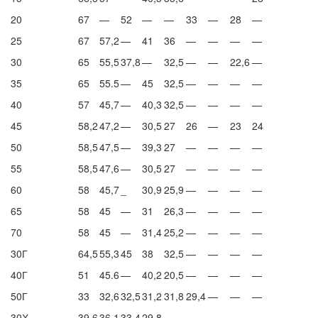
20
67
—
52
—
—
33
—
28
—
25
67
57,2
—
41
36
—
—
—
—
30
65
55,5
37,8
—
32,5
—
—
22,6
—
35
65
55.5
—
45
32,5
—
—
—
—
40
57
45,7
—
40,3
32,5
—
—
—
—
45
58,2
47,2
—
30,5
27
26
—
23
24
50
58,5
47,5
—
39,3
27
—
—
—
—
55
58,5
47,6
—
30,5
27
—
—
—
—
60
58
45,7
_
30,9
25,9
—
—
—
—
65
58
45
—
31
26,3
—
—
—
—
70
58
45
—
31,4
25,2
—
—
—
—
30Г
64,5
55,3
45
38
32,5
—
—
—
—
40Г
51
45.6
—
40,2
20,5
—
—
—
—
50Г
33
32,6
32,5
31,2
31,8
29,4
—
—
—
30Х
39,6
36.1
33,4
29,8
—
—
—
—
—