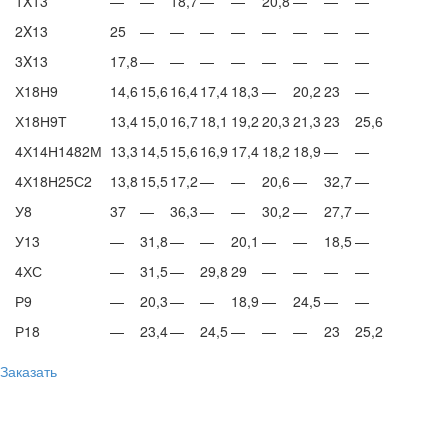
1X13
—
—
18,7
—
—
20,8
—
—
—
2X13
25
—
—
—
—
—
—
—
—
3X13
17,8
—
—
—
—
—
—
—
—
Х18Н9
14,6
15,6
16,4
17,4
18,3
—
20,2
23
—
Х18Н9Т
13,4
15,0
16,7
18,1
19,2
20,3
21,3
23
25,6
4Х14Н1482М
13,3
14,5
15,6
16,9
17,4
18,2
18,9
—
—
4Х18Н25С2
13,8
15,5
17,2
—
—
20,6
—
32,7
—
У8
37
—
36,3
—
—
30,2
—
27,7
—
У13
—
31,8
—
—
20,1
—
—
18,5
—
4ХС
—
31,5
—
29,8
29
—
—
—
—
Р9
—
20,3
—
—
18,9
—
24,5
—
—
Р18
—
23,4
—
24,5
—
—
—
23
25,2
Заказать