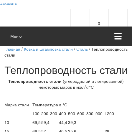
Заказать
0
Меню
Главная
/
Ковка и штамповка стали
/
Сталь
/ Теплопроводность
стали
Теплопроводность стали
Теплопроводность стали
(углеродистой и легированной)
некоторых марок в ккал/кг°С
Марка стали
Температура в °С
100
200
300
400
500
600
800
900
1200
10
69,5
59,4
—
44,4
39,3
—
—
—
—
15
66,5
57
—
40,5
35,6
—
—
—
28