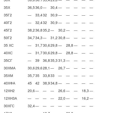
35Х
36,5
36,0
—
30,4
—
—
—
—
—
35Г2
—
33,4
32
30,9
—
—
—
—
—
40Г2
—
32,4
32
30,9
—
—
—
—
—
45Г2
38,2
36,8
35,2
—
30,2
—
—
—
—
50Г2
34,7
34,3
—
31,2
30,8
—
—
—
—
35 ХС
—
31,7
30,6
29,8
—
28,8
—
—
—
40ХС
—
31,7
30,6
29,8
—
28,8
—
—
—
35СГ
—
39
36,8
35,3
31,3
—
—
—
—
30ХМА
30,6
29,6
28,1
—
26,7
—
—
—
—
35ХМ
35,7
35
33,8
33
—
—
—
—
—
40ХФА
45
42
38,9
34,8
—
—
—
—
—
12ХН2
20,6
—
—
—
26,6
—
—
18,3
—
12ХН3А
—
—
—
—
22,0
—
—
16,2
—
30ХГС
32,4
—
—
—
—
—
—
—
—