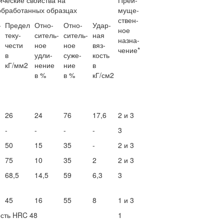
ческие свойства на
Преи-
обработанных образцах
муще-
ствен-
-
Предел
Отно-
Отно-
Удар-
ное
теку-
ситель-
ситель-
ная
назна-
чести
ное
ное
вяз-
чение*
в
удли-
суже-
кость
кГ/мм2
нение
ние
в
в %
в %
кГ/см2
26
24
76
17,6
2 и 3
-
-
-
-
3
50
15
35
-
2 и 3
75
10
35
2
2 и 3
68,5
14,5
59
6,3
3
45
16
55
8
1 и 3
сть HRC 48
1