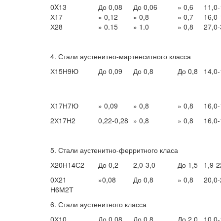
0X13
До 0,08
До 0,06
» 0,6
11,0-
Х17
» 0,12
» 0,8
» 0,7
16,0-
Х28
» 0.15
» 1.0
» 0,8
27,0-
4. Стали аустенитно-мартенситного класса
Х15Н9Ю
До 0,09
До 0,8
До 0,8
14,0-
Х17Н7Ю
» 0,09
» 0,8
» 0,8
16,0-
2Х17Н2
0,22-0,28
» 0,8
» 0,8
16,0-
5. Стали аустенитно-ферритного класа
Х20Н14С2
До 0,2
2,0-3,0
До 1,5
1,9-2
0Х21
»0,08
До 0,8
» 0,8
20,0-
Н6М2Т
6. Стали аустенитного класса
0Х10
До 0,08
До 0,8
До 2,0
10,0-