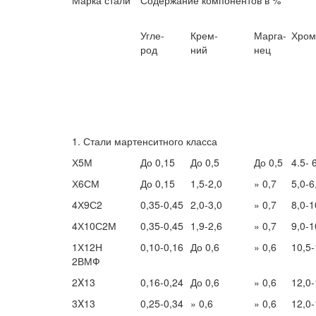
Марка стали
Содержание компонентов в %
Угле-
Крем-
Марга-
Хром
род
ний
нец
1. Стали мартенситного класса
Х5М
До 0,15
До 0,5
До 0,5
4.5- 
Х6СМ
До 0,15
1,5-2,0
» 0,7
5,0-6
4Х9С2
0,35-0,45
2,0-3,0
» 0,7
8,0-1
4Х10С2М
0,35-0,45
1,9-2,6
» 0,7
9,0-1
1Х12Н
0,10-0,16
До 0,6
» 0,6
10,5-
2ВМФ
2X13
0,16-0,24
До 0,6
» 0,6
12,0-
3X13
0,25-0,34
» 0,6
» 0,6
12,0-