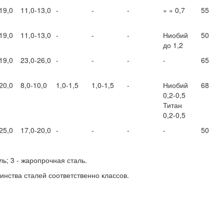
19,0
11,0-13,0
-
-
-
» » 0,7
55
19,0
11,0-13,0
-
-
-
Ниобий
50
до 1,2
19,0
23,0-26,0
-
-
-
-
65
20,0
8,0-10,0
1,0-1,5
1,0-1,5
-
Ниобий
68
0,2-0,5
Титан
0,2-0,5
25,0
17,0-20,0
-
-
-
-
50
ль; 3 - жаропрочная сталь.
нства сталей соответственно классов.