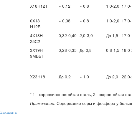
Х18Н12Т
» 0,12
» 0,8
1,0-2,0
17,0-
0Х18
» 0,08
» 0,8
1,0-2,0
17,0-
Н12Б
4Х18Н
0,32-0,40
2,0-3,0
До 1,5
17,0-
25С2
3Х19Н
0,28-0,35
До 0,8
0,8-1,5
18,0-
9МВБТ
Х23Н18
До 0,2
» 1,0
До 2,0
22,0-
* 1 - корроэионностойкая сталь; 2 - жаростойкая ста
Примечание
. Содержание серы и фосфора у больши
Заказать