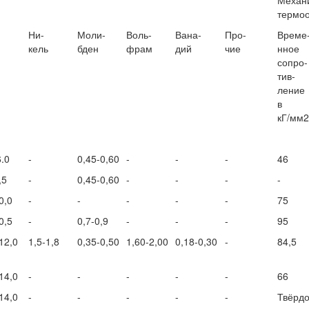
Механи
термо
Ни-
Моли-
Воль-
Вана-
Про-
Време
кель
бден
фрам
дий
чие
нное
сопро-
тив-
ление
в
кГ/мм2
6.0
-
0,45-0,60
-
-
-
46
,5
-
0,45-0,60
-
-
-
-
0,0
-
-
-
-
-
75
0,5
-
0,7-0,9
-
-
-
95
12,0
1,5-1,8
0,35-0,50
1,60-2,00
0,18-0,30
-
84,5
14,0
-
-
-
-
-
66
14,0
-
-
-
-
-
Твёрдо