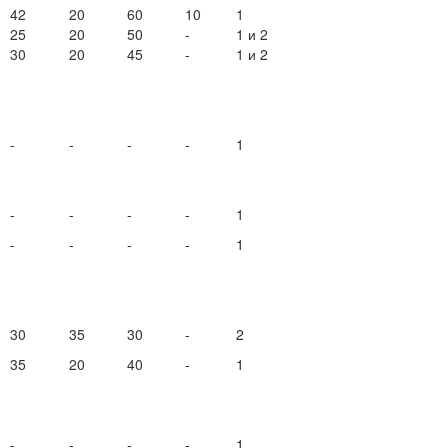
42
20
60
10
1
25
20
50
-
1 и 2
30
20
45
-
1 и 2
-
-
-
-
1
-
-
-
-
1
-
-
-
-
1
30
35
30
-
2
35
20
40
-
1
-
-
-
-
1