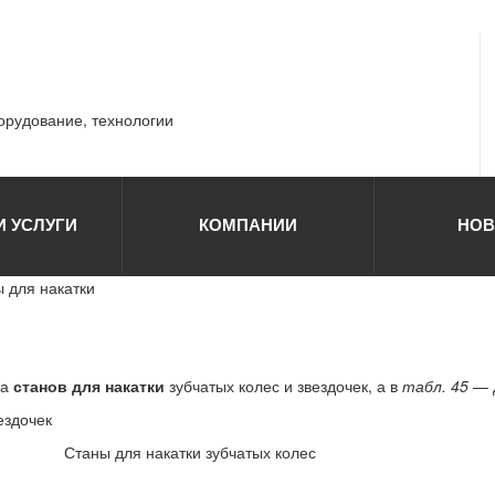
борудование, технологии
И УСЛУГИ
КОМПАНИИ
НОВ
ы для накатки
ка
станов для накатки
зубчатых колес и звездочек, а в
табл. 45
— д
ездочек
Станы для накатки зубчатых колес