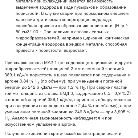
металле при охлаждении имеется возможность
выделения водорода в виде пузырьков и образование
пористости. В случае сварки при нормальном внешнем
давлении критическая концентрация водорода,
способная привести к образованию пористости, [Н ]р ≥
50 см3/100 г. При наличии в сплавах сильных
гидрообразова-телей, например циркония, критическая
концентрация водорода в жидком металле, способная
привести к пористости, возрастает.
При сварке сплава МА2-1 (не содержащего циркония и других
гидрообразователей) толщиной 2 мм с погонной энергией
389,1 кДж/м пористость в швах появляется при содержании в
аргоне 0,84 % Н
(по объему); при уменьшении погонной
2
энергии до 242,6 кДж/м — при 1,2 % Н
. При сварке пластин
2
той же толщины из сплава ВМД-3, содержащего 0,5—0,9 % Zr
с погонной энергией 389,1 кДж/м, пористость обнаруживается
при содержании водорода в аргоне 2,44 % (по объему), а при
уменьшении погонной энергии до 246,8 кДж/м — при 3,905 %
Н
. Аналогичная закономерность наблюдается и при
2
искусственном увлажнении аргона.
Полученные значения критической концентрации влаги и