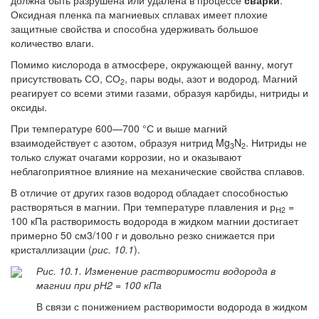
должна быть разрушена или удалена в процессе
сварки
.
Оксидная пленка па магниевых сплавах имеет плохие
защитные свойства и способна удерживать большое
количество влаги.
Помимо кислорода в атмосфере, окружающей ванну, могут
присутствовать СО, СО
, пары воды, азот и водород. Магний
2
реагирует со всеми этими газами, образуя карбиды, нитриды и
оксиды.
При температуре 600—700 °С и выше магний
взаимодействует с азотом, образуя нитрид Mg
N
. Нитриды не
3
2
только служат очагами коррозии, но и оказывают
неблагоприятное влияние на механические свойства сплавов.
В отличие от других газов водород обладает способностью
растворяться в магнии. При температуре плавления и р
=
Н2
100 кПа растворимость водорода в жидком магнии достигает
примерно 50 см3/100 г и довольно резко снижается при
кристаллизации (
рис. 10.1
).
Рис. 10.1. Изменение растворимости водорода в
магнии при рН2 = 100 кПа
В связи с понижением растворимости водорода в жидком