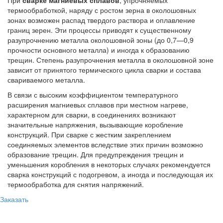
При
сварке магниевых сплавов
, упрочняемых
термообработкой, наряду с ростом зерна в околошовных
зонах возможен распад твердого раствора и оплавление
границ зерен. Эти процессы приводят к существенному
разупрочнению металла околошовной зоны (до 0,7—0,9
прочности основного металла) и иногда к образованию
трещин. Степень разупрочнения металла в околошовной зоне
зависит от принятого термического цикла сварки и состава
свариваемого металла.
В связи с высоким коэффициентом температурного
расширения магниевых сплавов при местном нагреве,
характерном для сварки, в соединениях возникают
значительные напряжения, вызывающие коробление
конструкций. При сварке с жестким закреплением
соединяемых элементов вследствие этих причин возможно
образование трещин. Для предупреждения трещин и
уменьшения коробления в некоторых случаях рекомендуется
сварка конструкций с подогревом, а иногда и последующая их
термообработка для снятия напряжений.
Заказать