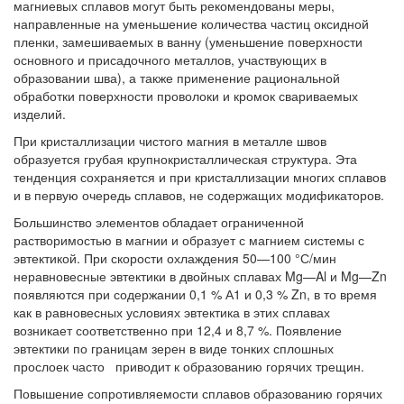
магниевых сплавов могут быть рекомендованы меры,
направленные на уменьшение количества частиц оксидной
пленки, замешиваемых в ванну (уменьшение поверхности
основного и присадочного металлов, участвующих в
образовании шва), а также применение рациональной
обработки поверхности проволоки и кромок свариваемых
изделий.
При кристаллизации чистого магния в металле швов
образуется грубая крупнокристаллическая структура. Эта
тенденция сохраняется и при кристаллизации многих сплавов
и в первую очередь сплавов, не содержащих модификаторов.
Большинство элементов обладает ограниченной
растворимостью в магнии и образует с магнием системы с
эвтектикой. При скорости охлаждения 50—100 °С/мин
неравновесные эвтектики в двойных сплавах Mg—Al и Mg—Zn
появляются при содержании 0,1 % А1 и 0,3 % Zn, в то время
как в равновесных условиях эвтектика в этих сплавах
возникает соответственно при 12,4 и 8,7 %. Появление
эвтектики по границам зерен в виде тонких сплошных
прослоек часто приводит к образованию горячих трещин.
Повышение сопротивляемости сплавов образованию горячих