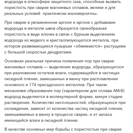
водорода в атмосфере защитного газа, способные вызвать
пористость при сварке магниевых сплавов, велики и для
реальных условий практически маловероятны.
При сварке в увлажненном аргоне и аргоне с добавками
водорода в металле швов образуется своеобразная
пористость в виде елочек в связи с бурным выделением
водорода из жидкого и кристаллизующегося металла, при
котором развивающиеся пузырьки «обжимаются» растущими
с большой скоростью дендритами.
Основная реальная причина появления пор при сварке
магниевых сплавов — выделение водорода, образующегося
при разложении остатков влаги, содержащейся в частицах
оксидной пленки, замешанных в ванну при расплавлении
основного и 174 присадочного металлов. При таком
механизме образования пор (характерном для сплава АМг6)
водород выделяется в молекулярной форме, минуя стадию
растворения. Количество несплошностей, образующихся при
охлаждении, зависит от количества частиц оксидной пленки,
замешиваемых в ванну в процессе сварки, и от запаса
имеющейся влаги в оксидной пленке.
В качестве основных мер борьбы с пористостью при сварке