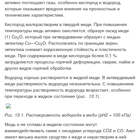
активно поглощают газы, особенно кислород и водород,
которые оказывают вредное влияние на прочностные и
технические характеристики.
Кислород малорастворим в твердой меди. При повышении
температуры медь активно окисляется, образуя оксид меди
(1) Cu
O, который при затвердевании образует с медью
2
эвтектику Сu—Сu
О. Располагаясь по границам зерен,
2
эвтектика снижает коррозионную стойкость и пластичность
меди. При содержании в меди кислорода более 0,1 %
затрудняются процессы горячей деформации, сварки, пайки и
других видов горячей обработки.
Водород хорошо растворяется в жидкой меди. В затвердевшей
меди растворимость водорода незначительна. С повышением
температуры растворимость водорода возрастает, особенно
при переходе в жидкое состояние (
рис. 13.1
).
Рис. 13.1. Растворимость водорода в меди (рН2 = 100 кПа)
Медь и ее сплавы в жидком состоянии могут
взаимодействовать также с оксидами углерода СO2 и СО. Азот
имеет весьма малое сродство к меди и нерастворим в ней.