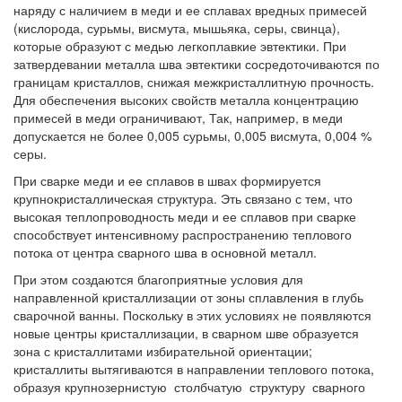
наряду с наличием в меди и ее сплавах вредных примесей
(кислорода, сурьмы, висмута, мышьяка, серы, свинца),
которые образуют с медью легкоплавкие эвтектики. При
затвердевании металла шва эвтектики сосредоточиваются по
границам кристаллов, снижая межкристаллитную прочность.
Для обеспечения высоких свойств металла концентрацию
примесей в меди ограничивают, Так, например, в меди
допускается не более 0,005 сурьмы, 0,005 висмута, 0,004 %
серы.
При сварке меди и ее сплавов в швах формируется
крупнокристаллическая структура. Эть связано с тем, что
высокая теплопроводность меди и ее сплавов при сварке
способствует интенсивному распространению теплового
потока от центра сварного шва в основной металл.
При этом создаются благоприятные условия для
направленной кристаллизации от зоны сплавления в глубь
сварочной ванны. Поскольку в этих условиях не появляются
новые центры кристаллизации, в сварном шве образуется
зона с кристаллитами избирательной ориентации;
кристаллиты вытягиваются в направлении теплового потока,
образуя крупнозернистую столбчатую структуру сварного