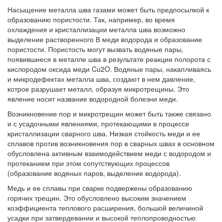
Насыщение металла шва газами может быть предпосылкой к
образованию пористости. Так, например, во время
охлаждения и кристаллизации металла шва возможно
выделение растворенного В меди водорода и образование
пористости. Пористость могут вызвать водяные пары,
появившиеся в металле шва в результате реакции полорота с
кислородом оксида меди Cu2O. Водяные пары, накапливаясь
и микродефектах металла шва, создают в нем давление,
котрое разрушает металл, образуя микротрещины. Это
явление носит название водородной болезни меди.
Возникновение пор и микротрещин может быть также связано
и с усадочными явлениями, протекающими в процессе
кристаллизации сварного шва. Низкая стойкость меди и ее
сплавов против возникновения пор в сварных швах в основном
обусловлена активным взаимодействием меди с водородом и
протеканием при этом сопутствующих процессов
(образование водяных паров, выделение водорода).
Медь и ее сплавы при сварке подвержены образованию
горячих трещин. Это обусловлено высоким значением
коэффициента теплового расширения, большой величиной
усадки при затвердевании и высокой теплопроводностью