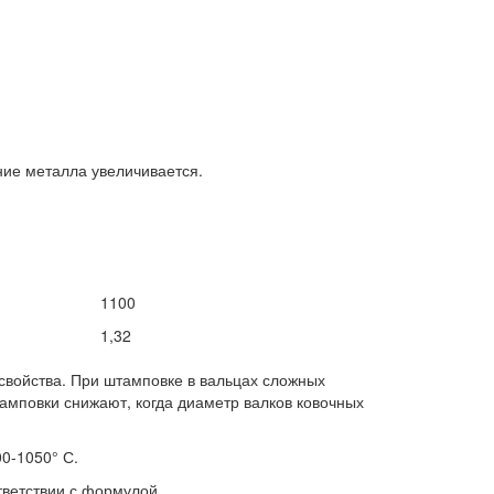
ие металла увеличивается.
1100
1,32
 свойства. При штамповке в вальцах сложных
амповки снижают, когда диаметр валков ковочных
0-1050° С.
тветствии с формулой