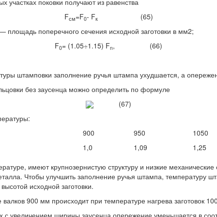
 участках поковки получают из равенства
F
=F
- F
(65)
см
0
к
— площадь поперечного сечения исходной заготовки в мм2;
F
= (1.05÷1.15) F
, (66)
0
n
туры штамповки заполнение ручья штампа ухудшается, а опережен
льцовки без заусенца можно определить по формуле
(67)
ературы:
900
950
1050
1,0
1,09
1,25
ературе, имеют крупнозернистую структуру и низкие механические
еталла. Чтобы улучшить заполнение ручья штампа, температуру шт
высотой исходной заготовки.
валков 900 мм происходит при температуре нагрева заготовок 100
х с увеличением ширины заусенца опережение уменьшается в соо