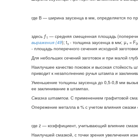
где В — ширина заусенца в мм, определяется по 
здесь ƒ
— средняя смещенная площадь (поперечного
1
выражения (49
); t
- толщина заусенца в мм; μ
= F
з
т
0
- площадь поперечного сечения исходной заготовки 
Для небольших сечений заготовок и при малой глу
Наилучшее качество поковок и высокая стойкость ш
приводит к незаполнению ручья штампа и заклинив
Уменьшение толщины заусенца до 0,5-0,8 мм вызыв
ее заклинивание в штампах.
Смазка штампов
. С применением графитовой смаз
Опережение металла в % с учетом влияния смазки
где z — коэффициент, учитывающий влияние смазки
Наилучшей смазкой, с точки зрения увеличения из