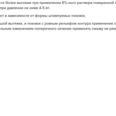
ется более высоким при применении 8%-ного раствора поваренной 
ри давлении не ниже 4-5 aт.
ют в зависимости от формы штампуемых поковок.
ьшой вытяжки, и поковок с ровным рельефом контура применение 
ельным изменением поперечного сечения применять смазку не рек