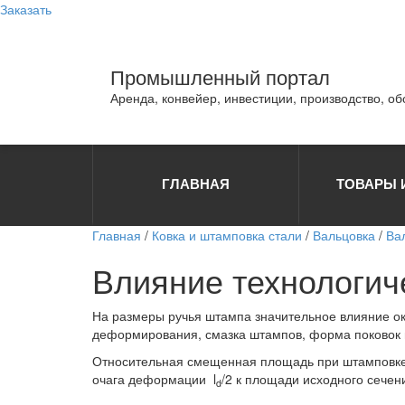
Заказать
Промышленный портал
Аренда, конвейер, инвестиции, производство, о
ГЛАВНАЯ
ТОВАРЫ 
Главная
/
Ковка и штамповка стали
/
Вальцовка
/
Ва
Влияние технологич
На размеры ручья штампа значительное влияние о
деформирования, смазка штампов, форма поковок и
Относительная смещенная площадь при штамповке 
очага деформации l
/2 к площади исходного сечени
d