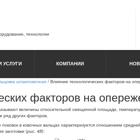
борудование, технологии
И УСЛУГИ
КОМПАНИИ
НОВ
льцовка штамповочная
/ Влияние технологических факторов на оп
еских факторов на опереж
казывают величины относительной смещенной площади, температур
 ряд других факторов.
поковок в ковочных вальцах характеризуется отношением средн
я заготовки (
рис. 48
):