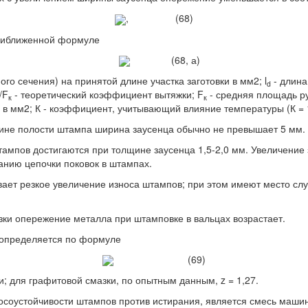
, (68)
приближенной формуле
(68, а)
 сечения) на принятой длине участка заготовки в мм2; l
- длина
d
/F
- теоретический коэффициент вытяжки; F
- средняя площадь ру
к
к
в мм2; К - коэффициент, учитывающий влияние температуры (К = 1,2
бине полости штампа ширина заусенца обычно не превышает 5 мм.
тампов достигаются при толщине заусенца 1,5-2,0 мм. Увеличение
анию цепочки поковок в штампах.
ает резкое увеличение износа штампов; при этом имеют место случ
ки опережение металла при штамповке в вальцах возрастает.
 определяется по формуле
(69)
; для графитовой смазки, по опытным данным, z = 1,27.
носоустойчивости штампов против истирания, является смесь маш