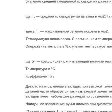
Значение средней смещенной площади на различных
где F
— средняя площадь ручья штампа в мм2; F
к
0
здесь F
— максимальное сечение поковки в мм2.
n
Температура штамповки
. С повышением темпера
Опережение металла в % с учетом температуры ва
где α
— коэффициент, учитывающий влияние темп
1
Температура в °С
Коэффициент α
1
Детали, изготовленные в вальцах при высокой темп
деталей часто образуется так называемый зажим м
вальцов имеет небольшие размеры по сравнению с 
Наилучшее заполнение ручья штампа при диаметре 
Ширина заусенца.
При горячей штамповке в вальца