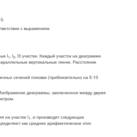
l
3
тветствии с выражением
ые l
, l
, l3 участки. Каждый участок на диаграмме
1
2
е параллельные вертикальные линии. Расстояние
ечных сечений поковки (приблизительно на 5-10
зображение диаграммы, заключенное между двумя
метром.
 на участке l
, и производят следующее
1
пределяют как среднее арифметическое этих