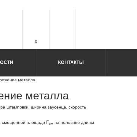
0
ОСТИ
КОНТАКТЫ
ережение металла
ение металла
а штамповки, ширина заусенца, скорость
ей смещенной площади F
на половине длины
см