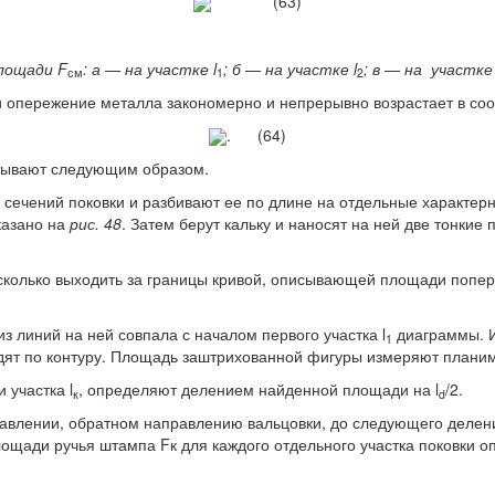
(63)
площади F
: а — на участке l
; б — на участке l
; в — на участке 
см
1
2
опережение металла закономерно и непрерывно возрастает в соо
. (64)
тывают следующим образом.
ечений поковки и разбивают ее по длине на отдельные характерн
показано на
рис. 48
. Затем берут кальку и наносят на ней две тонки
сколько выходить за границы кривой, описывающей площади попер
з линий на ней совпала с началом первого участка l
диаграммы. И
1
одят по контуру. Площадь заштрихованной фигуры измеряют плани
 участка l
, определяют делением найденной площади на l
/2.
к
d
равлении, обратном направлению вальцовки, до следующего деления
ощади ручья штампа Fк для каждого отдельного участка поковки о