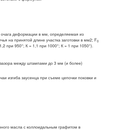
 очага деформации в мм, определяемая из
чья на принятой длине участка заготовки в мм2; F
0
 при 950°; К = 1,1 при 1000°; К = 1 при 1050°).
 зазора между штампами до 3 мм (и более)
аи изгиба заусенца при съеме цепочки поковки и
инного масла с коллоидальным графитом в