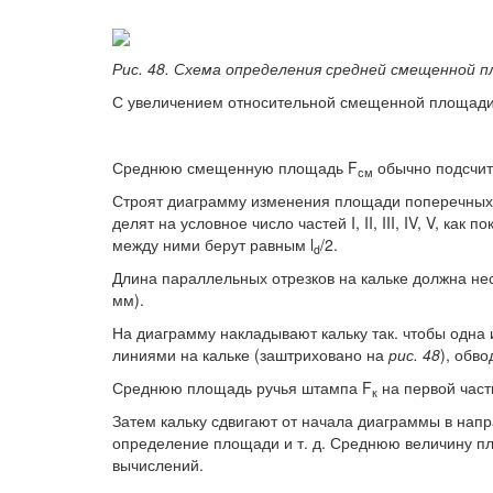
Рис. 48. Схема определения средней смещенной 
С увеличением относительной смещенной площади 
Среднюю смещенную площадь F
обычно подсчи
см
Строят диаграмму изменения площади поперечных с
делят на условное число частей I, II, III, IV, V, как 
между ними берут равным l
/2.
d
Длина параллельных отрезков на кальке должна не
мм).
На диаграмму накладывают кальку так. чтобы одна и
линиями на кальке (заштриховано на
рис. 48
), обв
Среднюю площадь ручья штампа F
на первой части
к
Затем кальку сдвигают от начала диаграммы в нап
определение площади и т. д. Среднюю величину пл
вычислений.