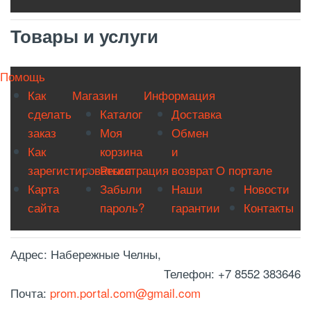
Товары и услуги
Помощь
Как
Магазин
Информация
сделать
Каталог
Доставка
заказ
Моя
Обмен
Как
корзина
и
зарегистироваться
Регистрация
возврат
О портале
Карта
Забыли
Наши
Новости
сайта
пароль?
гарантии
Контакты
Адрес:
Набережные Челны,
Телефон:
+7 8552 383646
Почта:
prom.portal.com@gmail.com