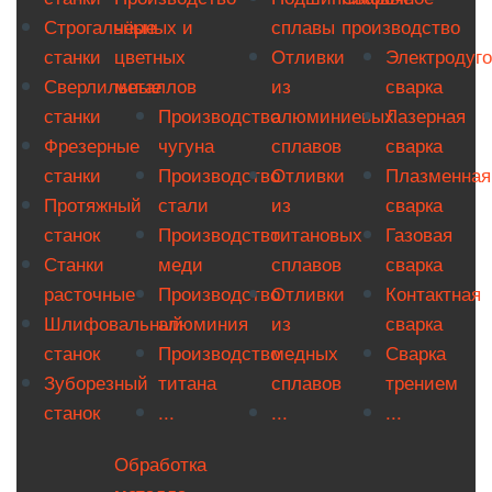
Строгальные
чёрных и
сплавы
производство
станки
цветных
Отливки
Электродуг
Сверлильные
металлов
из
сварка
станки
Производство
алюминиевых
Лазерная
Фрезерные
чугуна
сплавов
сварка
станки
Производство
Отливки
Плазменная
Протяжный
стали
из
сварка
станок
Производство
титановых
Газовая
Станки
меди
сплавов
сварка
расточные
Производство
Отливки
Контактная
Шлифовальный
алюминия
из
сварка
станок
Производство
медных
Сварка
Зуборезный
титана
сплавов
трением
станок
...
...
...
Обработка