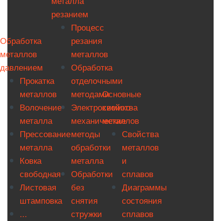
металла
резанием
Процесс
Обработка
резания
металлов
металлов
давлением
Обработка
Прокатка
отделочными
металлов
методами
Основные
Волочение
Электрохимико-
свойства
металла
механические
металлов
Прессование
методы
Свойства
металла
обработки
металлов
Ковка
металла
и
свободная
Обработки
сплавов
Листовая
без
Диаграммы
штамповка
снятия
состояния
...
стружки
сплавов