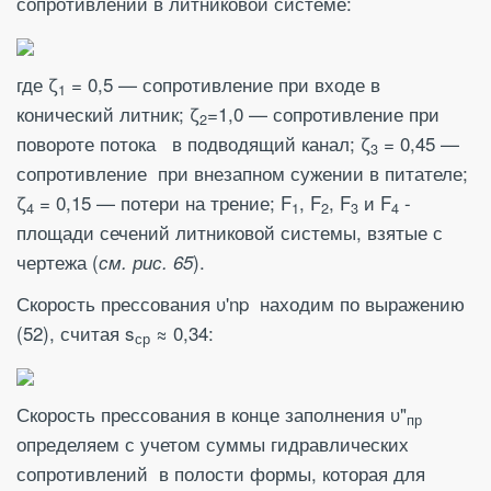
сопротивлений в литниковой системе:
где ζ
= 0,5 — сопротивление при входе в
1
конический литник; ζ
=1,0 — сопротивление при
2
повороте потока в подводящий канал; ζ
= 0,45 —
3
сопротивление при внезапном сужении в питателе;
ζ
= 0,15 — потери на трение; F
, F
, F
и F
-
4
1
2
3
4
площади сечений литниковой системы, взятые с
чертежа (
).
см. рис. 65
Скорость прессования υ'np находим по выражению
(52), считая s
≈ 0,34:
ср
Скорость прессования в конце заполнения υ"
пр
определяем с учетом суммы гидравлических
сопротивлений в полости формы, которая для