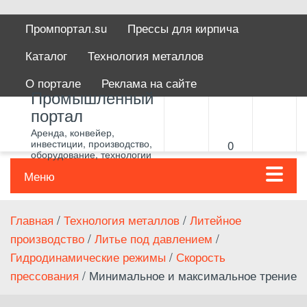
Промпортал.su
Прессы для кирпича
Каталог
Технология металлов
О портале
Реклама на сайте
Промышленный
портал
Аренда, конвейер,
инвестиции, производство,
0
оборудование, технологии
Меню
Главная
/
Технология металлов
/
Литейное
производство
/
Литье под давлением
/
Гидродинамические режимы
/
Скорость
прессования
/ Минимальное и максимальное трение