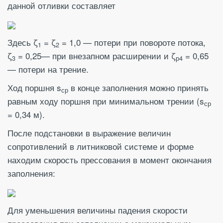
данной отливки составляет
Здесь ζ
= ζ
= 1,0 — потери при повороте потока,
1
2
ζ
= 0,25— при внезапном расширении и ζ
= 0,65
3
р4
— потери на трение.
Ход поршня s
в конце заполнения можно принять
ср
равным ходу поршня при минимальном трении (s
ср
= 0,34 м).
После подстановки в выражение величин
сопротивлений в литниковой системе и форме
находим скорость прессования в момент окончания
заполнения:
Для уменьшения величины падения скорости