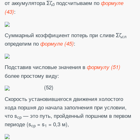
от аккумулятора Σζ
подсчитываем по
формуле
0
:
(43)
Суммарный коэффициент потерь при сливе Σζ
сл
определим по
:
формуле (45)
Подставив числовые значения в
формулу (51)
более простому виду:
(52)
Скорость установившегося движения холостого
хода поршня до начала заполнения при условии,
что s
— это путь, пройденный поршнем в первом
ср
периоде (s
= s
= 0,3 м),
ср
1