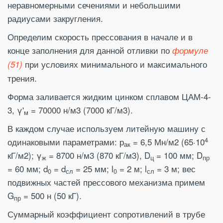
неравномерными сечениями и небольшими
радиусами закругления.
Определим скорость прессования в начале и в
конце заполнения для данной отливки по
формуле
при условиях минимального и максимального
(51)
трения.
Форма заливается жидким цинком сплавом ЦАМ-4-
3, γ'
= 70000 н/м3 (7000 кГ/м3).
м
В каждом случае используем литейную машину с
4
одинаковыми параметрами: р
= 6,5 Мн/м2 (65·10
ак
кГ/м2); γ
= 8700 н/м3 (870 кГ/м3), D
= 100 мм; D
ж
ц
пр
= 60 мм; d
= d
= 25 мм; l
= 2 м; l
= 3 м; вес
0
сл
0
сл
подвижных частей прессового механизма примем
G
= 500 н (50 кГ).
пр
Суммарный коэффициент сопротивлений в трубе