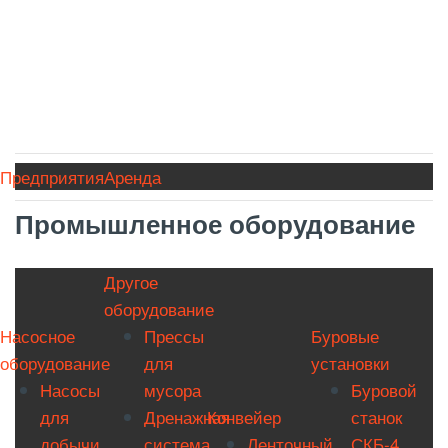
Предприятия
Аренда
Промышленное оборудование
Другое
оборудование
Насосное
Прессы
Буровые
оборудование
для
установки
Насосы
мусора
Буровой
для
Дренажная
Конвейер
станок
добычи
система
Ленточный
СКБ-4