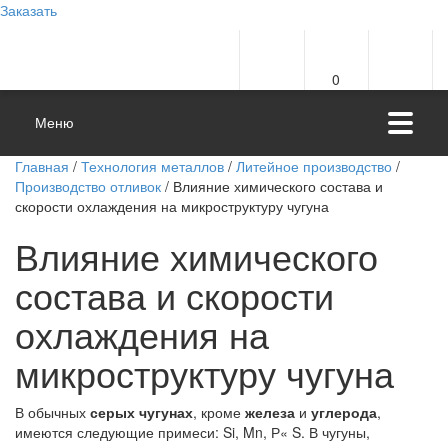
Заказать
0
Меню
Главная
/
Технология металлов
/
Литейное производство
/
Производство отливок
/ Влияние химического состава и
скорости охлаждения на микроструктуру чугуна
Влияние химического
состава и скорости
охлаждения на
микроструктуру чугуна
В обычных
серых чугунах
, кроме
железа
и
углерода
,
имеются следующие примеси: Si, Mn, Р« S. В чугуны,