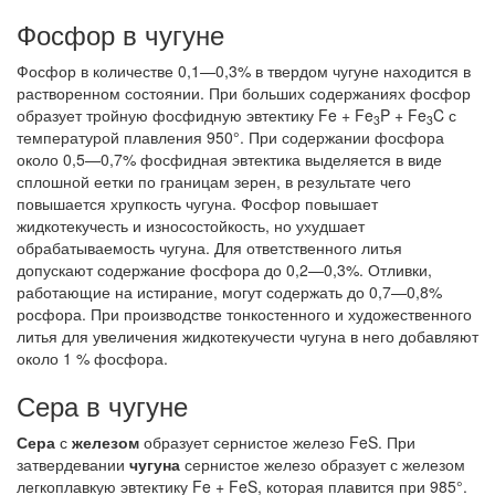
Фосфор в чугуне
Фосфор в количестве 0,1—0,3% в твердом чугуне находится в
растворенном состоянии. При больших содержаниях фосфор
образует тройную фосфидную эвтектику Fe + Fe
P + Fe
C с
3
3
температурой плавления 950°. При содержании фосфора
около 0,5—0,7% фосфидная эвтектика выделяется в виде
сплошной еетки по границам зерен, в результате чего
повышается хрупкость чугуна. Фосфор повышает
жидкотекучесть и износостойкость, но ухудшает
обрабатываемость чугуна. Для ответственного литья
допускают содержание фосфора до 0,2—0,3%. Отливки,
работающие на истирание, могут содержать до 0,7—0,8%
росфора. При производстве тонкостенного и художественного
литья для увеличения жидкотекучести чугуна в него добавляют
около 1 % фосфора.
Сера в чугуне
Сера
с
железом
образует сернистое железо FeS. При
затвердевании
чугуна
сернистое железо образует с железом
легкоплавкую эвтектику Fe + FeS, которая плавится при 985°.