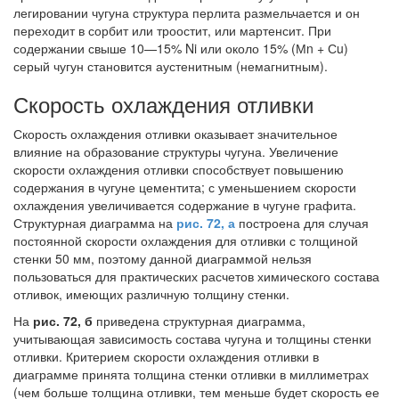
легировании чугуна структура перлита размельчается и он
переходит в сорбит или троостит, или мартенсит. При
содержании свыше 10—15% Ni или около 15% (Мn + Сu)
серый чугун становится аустенитным (немагнитным).
Скорость охлаждения отливки
Скорость охлаждения отливки оказывает значительное
влияние на образование структуры чугуна. Увеличение
скорости охлаждения отливки способствует повышению
содержания в чугуне цементита; с уменьшением скорости
охлаждения увеличивается содержание в чугуне графита.
Структурная диаграмма на
рис. 72, а
построена для случая
постоянной скорости охлаждения для отливки с толщиной
стенки 50 мм, поэтому данной диаграммой нельзя
пользоваться для практических расчетов химического состава
отливок, имеющих различную толщину стенки.
На
рис. 72, б
приведена структурная диаграмма,
учитывающая зависимость состава чугуна и толщины стенки
отливки. Критерием скорости охлаждения отливки в
диаграмме принята толщина стенки отливки в миллиметрах
(чем больше толщина отливки, тем меньше будет скорость ее