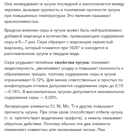
Она затвердевает в чугуне последней и располагается между
зернами, вызывая хрупкость и понижение прочности чугуна
при повышенных температурах Это явление называют
красноломкостью.
Вредное влияние серы в чугуне может быть нейтрализовано
добавкой марганца в количестве, превышающем содержание
серы в 5—7 раз. Сера образует с марганцем сернистый
марганец, который плавится при 1620° и находится в
расплавленном чугуне в твердом виде.
Сера ухудшает литейные
свойства чугуна
: понижает
жидкотекучесть, увеличивает усадку и повышает склонность к
образованию трещин, поэтому содержание серы в чугуне
ограничивают 0,12%. Для менее ответственных и простых по
конфигурации отливок допускается содержание серы до 0,15
—0,16%. В высокопрочных чугунах допускается минимальное
содержание серы — 0,03%.
Легирующие элементы Сr, Ni, Mo, Ti и другие повышают
прочность чугуна. При этом хром способствует отбелу чугуна
(т. е. препятствует выделению графита), а никель оказывает
обратное действие. Поэтому обычно эти два элемента
применяют совместно для легирования чугуна. При