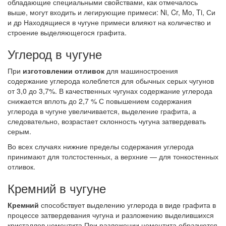
обладающие специальными свойствами, как отмечалось
выше, могут входить и легирующие примеси: Ni, Cr, Mo, Ti, Си
и др Находящиеся в чугуне примеси влияют на количество и
строение выделяющегося графита.
Углерод в чугуне
При
изготовлении
отливок
для машиностроения
содержание углерода колеблется для обычных серых чугунов
от 3,0 до 3,7%. В качественных чугунах содержание углерода
снижается вплоть до 2,7 % С повышением содержания
углерода в чугуне увеличивается, выделение графита, а
следовательно, возрастает склонность чугуна затвердевать
серым.
Во всех случаях нижние пределы содержания углерода
принимают для толстостенных, а верхние — для тонкостенных
отливок.
Кремний в чугуне
Кремний
способствует выделению углерода в виде графита в
процессе затвердевания чугуна и разложению выделившихся
кристаллов цементита При разложении цементита образуются