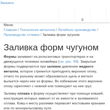
Заказать
0
Меню
Главная
/
Технология металлов
/
Литейное производство
/
Производство отливок
/ Заливка форм чугуном
Заливка форм чугуном
Формы
заливают на рольганговых транспортерах и на
движущихся тележках конвейера (
см. рис. 59
). Закрытые
формы подвергаются при
заливке
давлению
жидкого
металла
, которое стремится приподнять верхнюю опоку,
отчего по разъему может образоваться щель и металл
выльется через нее из формы. Во избежание этого верхнюю
опоку скрепляют с нижней или помещают на нее груз.
Заливку
сплава
в форму осуществляют при помощи ковшей,
конструкция которых зависит от их емкости и заливаемого
сплава. Ковш к месту разливки перевозят мостовыми кранами
или по монорельсовому пути.