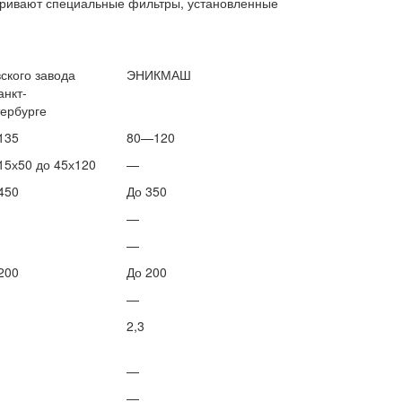
атривают специальные фильтры, установленные
ского завода
ЭНИКМАШ
анкт-
ербурге
135
80—120
15х50 до 45х120
—
450
До 350
—
—
200
До 200
—
2,3
—
—