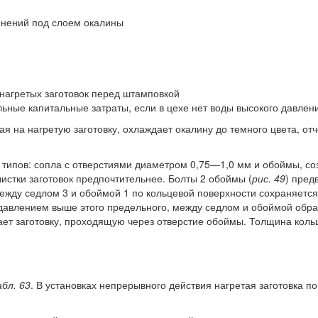
енений под слоем окалины
нагретых заготовок перед штамповкой
ьные капитальные затраты, если в цехе нет воды высокого давлен
 на нагретую заготовку, охлаждает окалину до темного цвета, отч
х типов: сопла с отверстиями диаметром 0,75—1,0 мм и обоймы, 
чистки заготовок предпочтительнее. Болты 2 обоймы (
рис. 49
) пред
ежду седлом 3 и обоймой 1 по кольцевой поверхности сохраняется
с давлением выше этого предельного, между седлом и обоймой обр
ет заготовку, проходящую через отверстие обоймы. Толщина кольце
бл. 63
. В установках непрерывного действия нагретая заготовка п