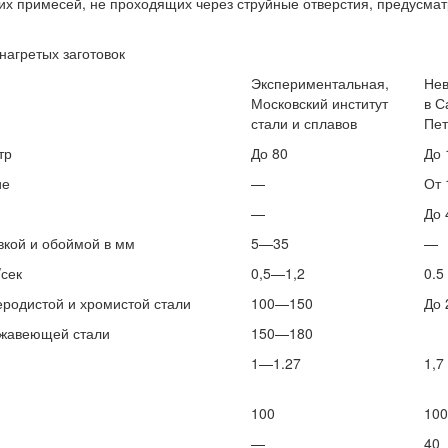
ских примесей, не проходящих через струйные отверстия, предусм
 нагретых заготовок
Экспериментальная,
Нев
Московский институт
в С
стали и сплавов
Пет
тр
До 80
До 
ие
—
От 
—
До 
вкой и обоймой в мм
5—35
—
/сек
0,5—1,2
0.5
еродистой и хромистой стали
100—150
До 
ржавеющей стали
150—180
1—1.27
1,7
100
100
—
40