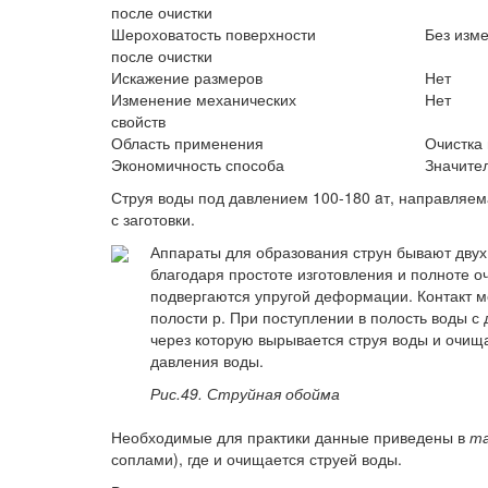
после очистки
Шероховатость поверхности
Без изм
после очистки
Искажение размеров
Нет
Изменение механических
Нет
свойств
Область применения
Очистка 
Экономичность способа
Значител
Струя воды под давлением 100-180 aт, направляемая
с заготовки.
Аппараты для образования струн бывают дву
благодаря простоте изготовления и полноте о
подвергаются упругой деформации. Контакт м
полости р. При поступлении в полость воды 
через которую вырывается струя воды и очища
давления воды.
Рис.49. Струйная обойма
Необходимые для практики данные приведены в
та
соплами), где и очищается струей воды.