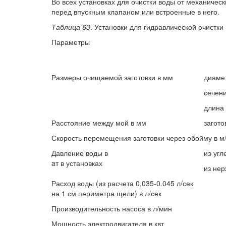
Во всех установках для очистки воды от механиче
перед впускным клапаном или встроенные в него.
Таблица 63
. Установки для гидравлической очистки
Параметры
Размеры очищаемой заготовки в мм
диаме
сечен
длина
Расстояние между мой в мм
загото
Скорость перемещения заготовки через обойму в м
Давление воды в
иэ угл
aт
в установках
из не
Расход воды (из расчета 0,035-0.045 л/сек
на 1 см периметра щели) в л/сек
Производительность насоса в л/мин
Мощность электродвигателя в квт