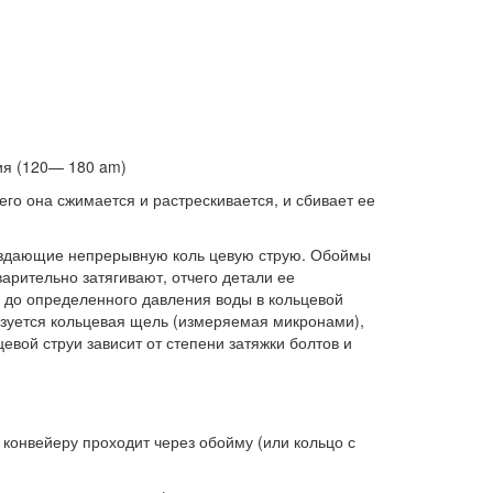
ия (120— 180 am)
его она сжимается и растрескивается, и сбивает ее
создающие непрерывную коль цевую струю. Обоймы
варительно затягивают, отчего детали ее
 до определенного давления воды в кольцевой
азуется кольцевая щель (измеряемая микронами),
вой струи зависит от степени затяжки болтов и
о конвейеру проходит через обойму (или кольцо с