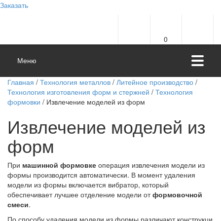
Заказать
0
Меню
Главная
/
Технология металлов
/
Литейное производство
/
Технология изготовления форм и стержней
/
Технология
формовки
/ Извлечение моделей из форм
Извлечение моделей из
форм
При
машинной формовке
операция извлечения модели из
формы производится автоматически. В момент удаления
модели из формы включается вибратор, который
обеспечивает лучшее отделение модели от
формовочной
смеси
.
По способу удаления модели из формы различают конструкци