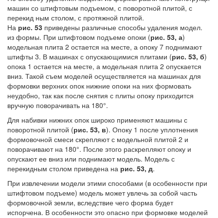
машин со штифтовым подъемом, с поворотной плитой, с
перекид ным столом, с протяжной плитой.
На
рис. 53
приведены различные способы удаления модел.
из формы. При штифтовом подъеме опоки (
рис. 53, а
)
модельная плита 2 остается на месте, а опоку 7 поднимают
штифты 3. В машинах с опускающимися плитами (
рис. 53, б
)
опока 1 остается на месте, а модельная плита 2 опускается
вниз. Такой съем моделей осуществляется на машинах для
формовки верхних опок нижние опоки на них формовать
неудобно, так как после снятия с плиты опоку приходится
вручную поворачивать на 180°.
Для набивки нижних опок широко применяют машины с
поворотной плитой (
рис. 53, в
). Опоку 1 после уплотнения
формовочной смеси скрепляют с модельной плитой 2 и
поворачивают на 180°. После этого раскрепляют опоку и
опускают ее вниз или поднимают модель. Модель с
перекидным столом приведена на
рис. 53, д
.
При извлечении модели этими способами (в особенности при
штифтовом подъеме) модель может увлечь за собой часть
формовочной земли, вследствие чего форма будет
испорчена. В особенности это опасно при формовке моделей