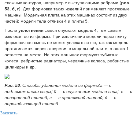
сложных контуров, например с выступающими ребрами (
рис.
53, б, г
). Для формовки таких изделий применяют протяжные
машины. Модельная плита на этих машинах состоит из двух
частей: модели тела отливки 4 и плиты 5.
После
уплотнения
смеси опускают модель 4, тем самым
извлекая ее из формы. При извлечении модели через плиту
формовочная смесь не может увлекаться ею, так как модель
протягивается через отверстия в модельной плите, а опока 1
остается на месте. На этих машинах формуют зубчатые
колеса, ребристые радиаторы, червячные колеса, ребристые
цилиндры и др.
Рис. 53
. Способы удаления модели из формы:а — с
подъемом опоки вверх; б — с опусканием модели вниз; в — с
поворотной плитой; г — с протяжной плитой; д — с
опрокидывающей плитой
Заказать