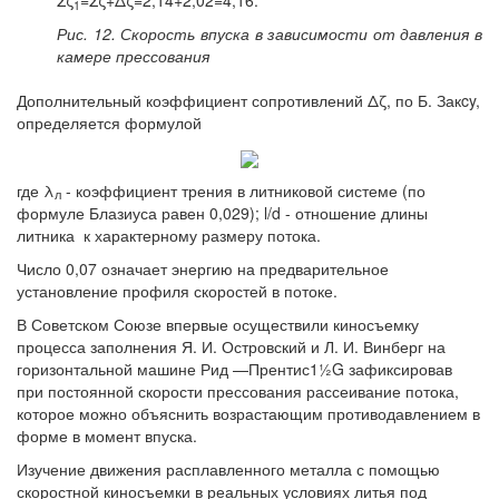
Σζ
=Σζ+Δζ=2,14+2,02=4,16.
1
Рис. 12. Скорость впуска в зависимости от давления в
камере прессования
Дополнительный коэффициент сопротивлений Δζ, по Б. Закcy,
определяется формулой
где λ
- коэффициент трения в литниковой системе (по
л
формуле Блазиуса равен 0,029); l/d - отношение длины
литника к характерному размеру потока.
Число 0,07 означает энергию на предварительное
установление профиля скоростей в потоке.
В Советском Союзе впервые осуществили киносъемку
процесса заполнения Я. И. Островский и Л. И. Винберг на
горизонтальной машине Рид —Прентис1½G зафиксировав
при постоянной скорости прессования рассеивание потока,
которое можно объяснить возрастающим противодавлением в
форме в момент впуска.
Изучение движения расплавленного металла с помощью
скоростной киносъемки в реальных условиях литья под