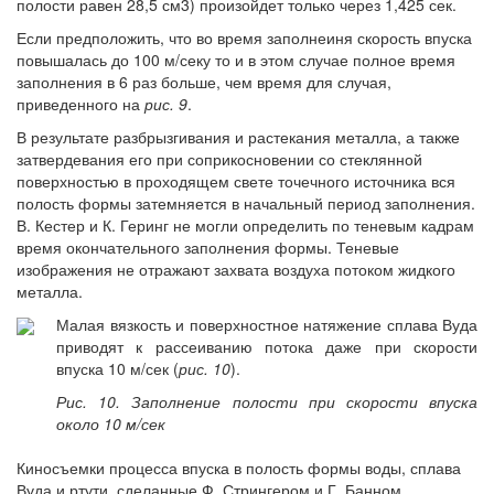
полости равен 28,5 см3) произойдет только через 1,425 сек.
Если предположить, что во время заполнеиня скорость впуска
повышалась до 100 м/секу то и в этом случае полное время
заполнения в 6 раз больше, чем время для случая,
приведенного на
рис. 9
.
В результате разбрызгивания и растекания металла, а также
затвердевания его при соприкосновении со стеклянной
поверхностью в проходящем свете точечного источника вся
полость формы затемняется в начальный период заполнения.
В. Кестер и К. Геринг не могли определить по теневым кадрам
время окончательного заполнения формы. Теневые
изображения не отражают захвата воздуха потоком жидкого
металла.
Малая вязкость и поверхностное натяжение сплава Вуда
приводят к рассеиванию потока даже при скорости
впуска 10 м/сек (
рис. 10
).
Рис. 10. Заполнение полости при скорости впуска
около 10 м/сек
Киносъемки процесса впуска в полость формы воды, сплава
Вуда и ртути, сделанные Ф. Стрингером и Г. Банном,