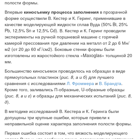
полости формы.
Впервые
киносъемку процесса заполнения
в прозрачной
форме осуществили В. Кестер и К. Геринг, применившие в
качестве моделирующей жидкости сплав Вуда (50% Bi, 25%
Pb, 12,5% Sn и 12,5% Cd). В. Кестер и К. Геринг проводили
эксперименты на ручной поршневой машине с горячей
камерой прессования при давлении на металл от 2 до 6 Мн/
м2 (от 20 до 60 кГ/см2). Боковые стенки формы были
изготовлены из жаростойкого стекла «Maxoglas» толщиной 20
мм.
Большинство киносъемок проводилось на образцах в виде
прямоугольных пластинок (
рис. 8, а и б
) для лучшего
сравнения с исследованиями
Л. Фроммера
и
В. Брандта
.
Кроме того, заливались П-образные, U-образные образцы
(
рис. 8, в и г
) и образцы для механических испытаний (
рис. 8,
д
).
В методике исследований В. Кестера и К. Геринга были
допущены три крупные ошибки, которые привели к
неправильной оценке характера заполнения полости формы.
Первая ошибка состоит в том, что вязкость моделирующего