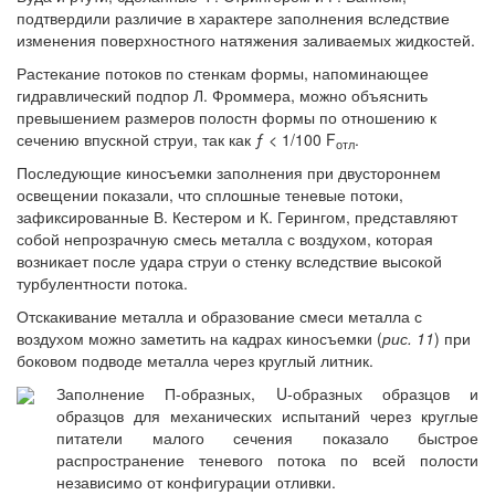
подтвердили различие в характере заполнения вследствие
изменения поверхностного натяжения заливаемых жидкостей.
Растекание потоков по стенкам формы, напоминающее
гидравлический подпор Л. Фроммера, можно объяснить
превышением размеров полостн формы по отношению к
сечению впускной струи, так как ƒ < 1/100 F
.
отл
Последующие киносъемки заполнения при двустороннем
освещении показали, что сплошные теневые потоки,
зафиксированные В. Кестером и К. Герингом, представляют
собой непрозрачную смесь металла с воздухом, которая
возникает после удара струи о стенку вследствие высокой
турбулентности потока.
Отскакивание металла и образование смеси металла с
воздухом можно заметить на кадрах киносъемки (
рис. 11
) при
боковом подводе металла через круглый литник.
Заполнение П-образных, U-образных образцов и
образцов для механических испытаний через круглые
питатели малого сечения показало быстрое
распространение теневого потока по всей полости
независимо от конфигурации отливки.