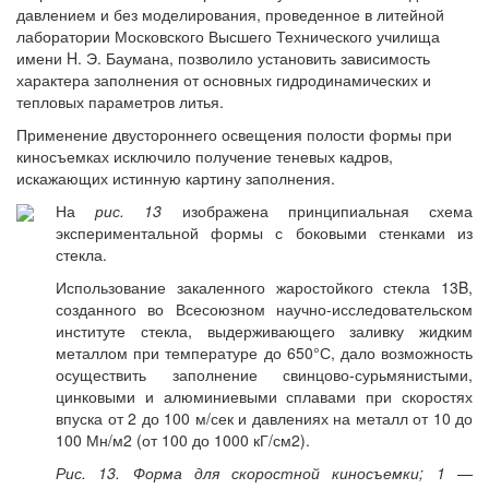
давлением и без моделирования, проведенное в литейной
лаборатории Московского Высшего Технического училища
имени H. Э. Баумана, позволило установить зависимость
характера заполнения от основных гидродинамических и
тепловых параметров литья.
Применение двустороннего освещения полости формы при
киносъемках исключило получение теневых кадров,
искажающих истинную картину заполнения.
На
рис. 13
изображена принципиальная схема
экспериментальной формы с боковыми стенками из
стекла.
Использование закаленного жаростойкого стекла 13B,
созданного во Всесоюзном научно-исследовательском
институте стекла, выдерживающего заливку жидким
металлом при температуре до 650°С, дало возможность
осуществить заполнение свинцово-сурьмянистыми,
цинковыми и алюминиевыми сплавами при скоростях
впуска от 2 до 100 м/сек и давлениях на металл от 10 до
100 Мн/м2 (от 100 до 1000 кГ/см2).
Рис. 13. Форма для скоростной киносъемки; 1 —