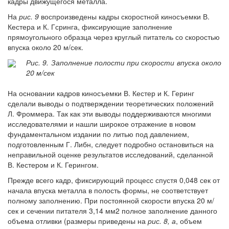
кадры движущегося металла.
На
рис. 9
воспроизведены кадры скоростной киносъемки В.
Кестера и К. Гсринга, фиксирующие заполнение
прямоугольного образца через круглый питатель со скоростью
впуска около 20 м/сек.
Рис. 9. Заполнение полости при скорости впуска около
20 м/сек
На основании кадров киносъемки В. Кестер и К. Геринг
сделали выводы о подтверждении теоретических положений
Л. Фроммера. Так как эти выводы поддерживаются многими
исследователями и нашли широкое отражение в новом
фундаментальном издании по литью под давлением,
подготовленным Г. Либн, следует подробно остановиться на
неправильной оценке результатов исследований, сделанной
В. Кестером и К. Герингом.
Прежде всего кадр, фиксирующий процесс спустя 0,048 сек от
начала впуска металла в полость формы, не соответствует
полному заполнению. При постоянной скорости впуска 20 м/
сек и сечении питателя 3,14 мм2 полное заполнение данного
объема отливки (размеры приведены на
рис. 8, а
, объем