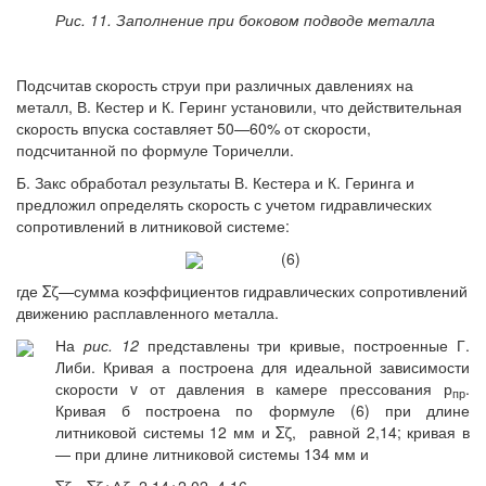
Рис. 11. Заполнение при боковом подводе металла
Подсчитав скорость струи при различных давлениях на
металл, В. Кестер и К. Геринг установили, что действительная
скорость впуска составляет 50—60% от скорости,
подсчитанной по формуле Торичелли.
Б. Закс обработал результаты В. Кестера и К. Геринга и
предложил определять скорость с учетом гидравлических
сопротивлений в литниковой системе:
(6)
где Σζ—сумма коэффициентов гидравлических сопротивлений
движению расплавленного металла.
На
рис. 12
представлены три кривые, построенные Г.
Либи. Кривая а построена для идеальной зависимости
скорости v от давления в камере прессования р
.
пр
Кривая б построена по формуле (6) при длине
литниковой системы 12 мм и Σζ, равной 2,14; кривая в
— при длине литниковой системы 134 мм и