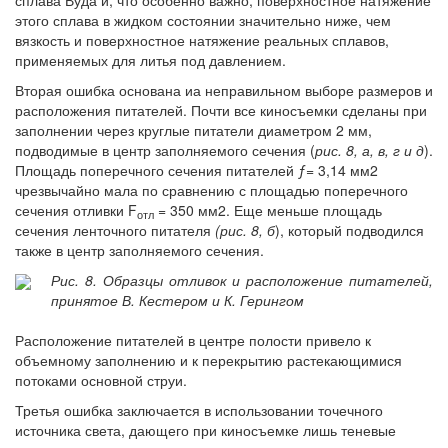
сплава Вуда и, что особенно важно, поверхностное натяжение
этого сплава в жидком состоянии значительно ниже, чем
вязкость и поверхностное натяжение реальных сплавов,
применяемых для литья под давлением.
Вторая ошибка основана иа неправильном выборе размеров и
расположения питателей. Почти все киносъемки сделаны при
заполнении через круглые питатели диаметром 2 мм,
подводимые в центр заполняемого сечения (
рис. 8, а, в, г и д
).
Площадь поперечного сечения питателей ƒ= 3,14 мм2
чрезвычайно мала по сравнению с площадью поперечного
сечения отливки F
= 350 мм2. Еще меньше площадь
отл
сечения ленточного питателя
(рис. 8, б
), который подводился
также в центр заполняемого сечения.
Рис. 8. Образцы отливок и расположение питателей,
принятое В. Кестером и К. Герингом
Расположение питателей в центре полости привело к
объемному заполнению и к перекрытию растекающимися
потоками основной струи.
Третья ошибка заключается в использовании точечного
источника света, дающего при киносъемке лишь теневые