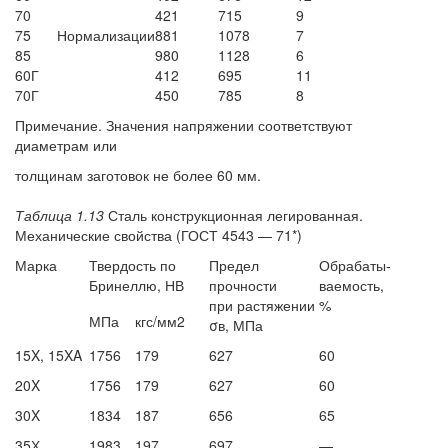
70
421
715
9
75
Нормализации
881
1078
7
85
980
1128
6
60Г
412
695
11
70Г
450
785
8
Примечание. Значения напряжении соответствуют
диаметрам или
толщинам заготовок не более 60 мм.
Таблица 1.13
Сталь конструкционная легированная.
Механические свойства (ГОСТ 4543 — 71*)
Марка
Твердость по
Предел
Обрабаты-
Бринеллю, НВ
прочности
ваемость,
при растяжении
%
МПа
кгс/мм2
σв, МПа
15X, 15XA
1756
179
627
60
20X
1756
179
627
60
30X
1834
187
656
65
35Х
1983
197
697
—