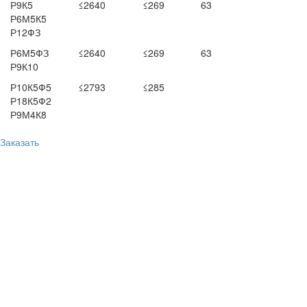
Р9К5
≤2640
≤269
63
Р6М5К5
Р12ФЗ
Р6М5ФЗ
≤2640
≤269
63
Р9К10
Р10К5Ф5
≤2793
≤285
Р18К5Ф2
Р9М4К8
Заказать