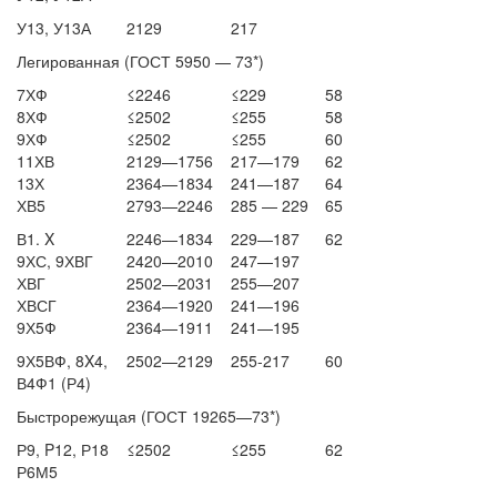
У13, У13А
2129
217
Легированная (ГОСТ 5950 — 73*)
7ХФ
≤2246
≤229
58
8ХФ
≤2502
≤255
58
9ХФ
≤2502
≤255
60
11ХВ
2129—1756
217—179
62
13Х
2364—1834
241—187
64
ХВ5
2793—2246
285 — 229
65
В1. X
2246—1834
229—187
62
9ХС, 9ХВГ
2420—2010
247—197
ХВГ
2502—2031
255—207
ХВСГ
2364—1920
241—196
9Х5Ф
2364—1911
241—195
9Х5ВФ, 8X4,
2502—2129
255-217
60
В4Ф1 (Р4)
Быстрорежущая (ГОСТ 19265—73*)
Р9,
P12,
Р18
≤2502
≤255
62
Р6М5