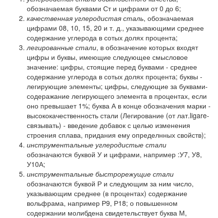
обозначаемая буквами Ст и цифрами от 0 до 6;
качественная углеродистая сталь
, обозначаемая
цифрами 08, 10, 15, 20 и т. д., указывающими среднее
содержание углерода в сотых долях процента;
легированные стали
, в обозначение которых входят
цифры и буквы, имеющие следующее смысловое
значение: цифры, стоящие перед буквами - среднее
содержание углерода в сотых долях процента; буквы -
легирующие элементы; цифры, следующие за буквами-
содеражание легирующего элемента в процентах, если
оно превышает 1%; буква А в конце обозначения марки -
высококачественность стали (Легирование (от лат.ligare-
связывать) - введение добавок с целью изменения
строения сплава, придания ему определнных свойств);
инструментальные углеродистые стали
обозначаются буквой У и цифрами, например :У7, У8,
У10А;
инструментальные быстрорежущие стали
обозначаются буквой Р и следующим за ним число,
указывающим среднее (в процентах) содержание
вольфрама, например Р9, Р18; о повышенном
содержании молибдена свидетельствует буква М,