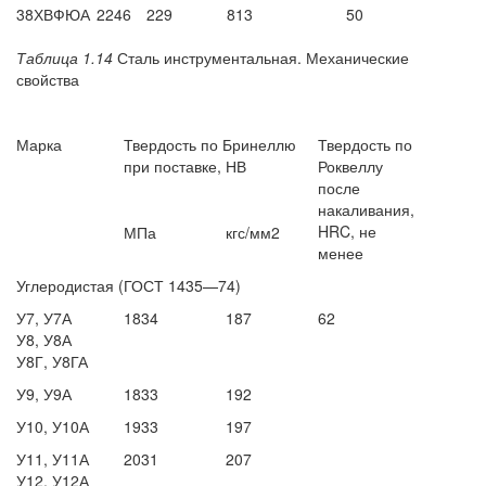
38ХВФЮА
2246
229
813
50
Таблица 1.14
Сталь инструментальная. Механические
свойства
Марка
Твердость по Бринеллю
Твердость по
при поставке, НВ
Роквеллу
после
накаливания,
HRC,
не
МПа
кгс/мм2
менее
Углеродистая (ГОСТ 1435—74)
У7, У7А
1834
187
62
У8, У8А
У8Г, У8ГА
У9, У9А
1833
192
У10, У10А
1933
197
У11, У11А
2031
207
У12, У12А