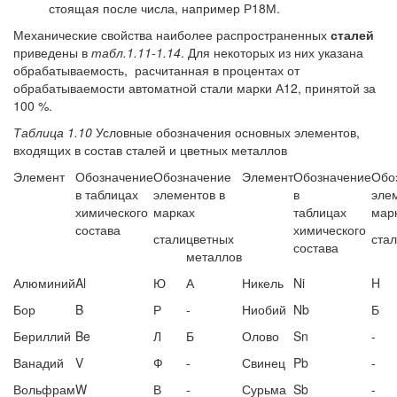
стоящая после числа, например Р18М.
Механические свойства наиболее распространенных
сталей
приведены в
табл.1.11-1.14
. Для некоторых из них указана
обрабатываемость, расчитанная в процентах от
обрабатываемости автоматной стали марки А12, принятой за
100 %.
Таблица 1.10
Условные обозначения основных элементов,
входящих в состав сталей и цветных металлов
Элемент
Обозначение
Обозначение
Элемент
Обозначение
Обо
в таблицах
элементов в
в
эле
химического
марках
таблицах
мар
состава
химического
стали
цветных
ста
состава
металлов
Алюминий
Al
Ю
А
Никель
Ni
H
Бор
B
Р
-
Ниобий
Nb
Б
Бериллий
Be
Л
Б
Олово
Sn
-
Ванадий
V
Ф
-
Свинец
Pb
-
Вольфрам
W
В
-
Сурьма
Sb
-