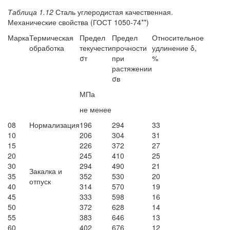
Таблица 1.12
Сталь углеродистая качественная.
Механические свойства (ГОСТ 1050-74**)
Марка
Термическая
Предел
Предел
Относительное
обработка
текучести
прочности
удлинение δ,
σт
при
%
растяжении
σв
МПа
не менее
08
Нормализация
196
294
33
1
0
206
304
31
15
226
372
27
20
245
410
25
30
294
490
21
Закалка и
35
352
530
20
отпуск
40
314
570
19
45
333
598
16
50
372
628
14
55
383
646
13
60
402
676
12