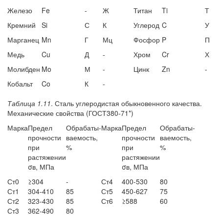
Железо
Fe
-
Ж
Титан
Ti
Т
Кремний
Si
С
К
Углерод
C
У
Марганец
Mn
Г
Мц
Фосфор
P
П
Медь
Cu
Д
-
Хром
Cr
Х
Молибден
Mo
М
-
Цинк
Zn
-
Кобальт
Co
К
-
Таблица 1.11
. Сталь углеродистая обыкновенного качества.
Механические свойства (ГОСТ380-71*)
Марка
Предел
Обрабаты-
Марка
Предел
Обрабаты-
прочности
ваемость,
прочности
ваемость,
при
%
при
%
растяжении
растяжении
σв, МПа
σв, МПа
Ст0
≥304
-
Ст4
400-530
80
Ст1
304-410
85
Ст5
450-627
75
Ст2
323-430
85
Ст6
≥588
60
Ст3
362-490
80