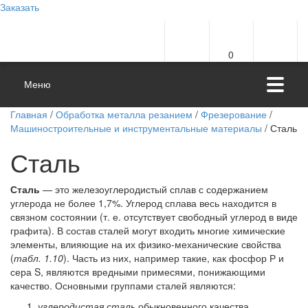
Заказать
0
Меню
Главная
/
Обработка металла резанием
/
Фрезерование
/
Машиностроительные и инструментальные материалы
/ Сталь
Сталь
Сталь
— это железоуглеродистый сплав с содержанием
углерода не более 1,7%. Углерод сплава весь находится в
связном состоянии (т. е. отсутствует свободный углерод в виде
графита). В состав сталей могут входить многие химические
элементы, влияющие на их физико-механические свойства
(
табл. 1.10
). Часть из них, например такие, как фосфор Р и
сера S, являются вредными примесями, понижающими
качество. Основными группами сталей являются:
углеродистая сталь
обыкновенного качества,