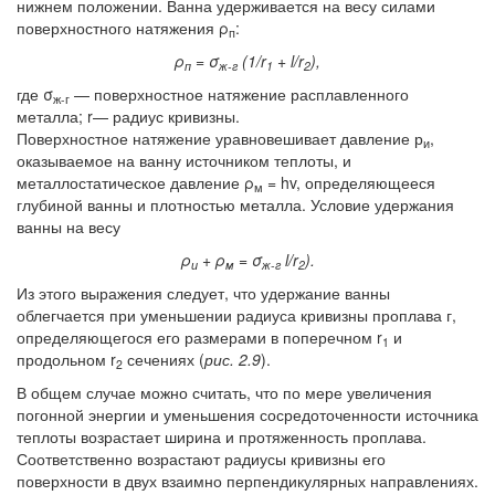
нижнем положении. Ванна удерживается на весу силами
поверхностного натяжения ρ
:
п
ρ
= σ
(1/r
+ l/r
),
п
ж-г
1
2
где σ
— поверхностное натяжение расплавленного
ж-г
металла; r— радиус кривизны.
Поверхностное натяжение уравновешивает давление р
,
и
оказываемое на ванну источником теплоты, и
металлостатическое давление ρ
= hv, определяющееся
м
глубиной ванны и плотностью металла. Условие удержания
ванны на весу
ρ
+ ρ
= σ
l/r
).
и
м
ж-г
2
Из этого выражения следует, что удержание ванны
облегчается при уменьшении радиуса кривизны проплава г,
определяющегося его размерами в поперечном r
и
1
продольном r
сечениях (
рис. 2.9
).
2
В общем случае можно считать, что по мере увеличения
погонной энергии и уменьшения сосредоточенности источника
теплоты возрастает ширина и протяженность проплава.
Соответственно возрастают радиусы кривизны его
поверхности в двух взаимно перпендикулярных направлениях.