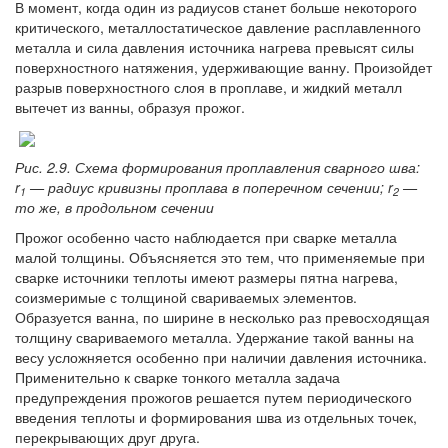
В момент, когда один из радиусов станет больше некоторого
критического, металлостатическое давление расплавленного
металла и сила давления источника нагрева превысят силы
поверхностного натяжения, удерживающие ванну. Произойдет
разрыв поверхностного слоя в проплаве, и жидкий металл
вытечет из ванны, образуя прожог.
Рис. 2.9. Схема формирования проплавления сварного шва:
r
— радиус кривизны проплава в поперечном сечении; r
—
1
2
то же, в продольном сечении
Прожог особенно часто наблюдается при сварке металла
малой толщины. Объясняется это тем, что применяемые при
сварке источники теплоты имеют размеры пятна нагрева,
соизмеримые с толщиной свариваемых элементов.
Образуется ванна, по ширине в несколько раз превосходящая
толщину свариваемого металла. Удержание такой ванны на
весу усложняется особенно при наличии давления источника.
Применительно к сварке тонкого металла задача
предупреждения прожогов решается путем периодического
введения теплоты и формирования шва из отдельных точек,
перекрывающих друг друга.