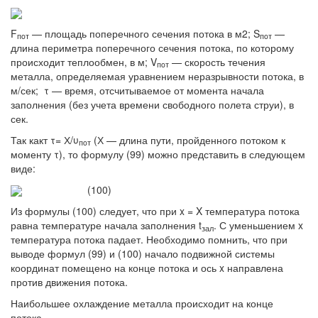
F
— площадь поперечного сечения потока в м2; S
—
пoт
пoт
длина периметра поперечного сечения потока, по которому
происходит теплообмен, в м; V
— скорость течения
пoт
металла, определяемая уравнением неразрывности потока, в
м/сек; τ — время, отсчитываемое от момента начала
заполнения (без учета времени свободного полета струи), в
сек.
Так какт τ= Х/υ
(Х — длина пути, пройденного потоком к
пoт
моменту τ), то формулу (99) можно представить в следующем
виде:
(100)
Из формулы (100) следует, что при x = X температура потока
равна температуре начала заполнения t
. С уменьшением x
зал
температура потока падает. Необходимо помнить, что при
выводе формул (99) и (100) начало подвижной системы
координат помещено на конце потока и ось x направлена
против движения потока.
Наибольшее охлаждение металла происходит на конце
потока.