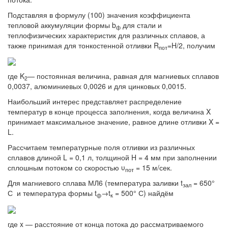
Подставляя в формулу (100) значения коэффициента
тепловой аккумуляции формы b
для стали и
ф
теплофизических характеристик для различных сплавов, а
также принимая для тонкостенной отливки R
=H/2, получим
пoт
где K
— постоянная величина, равная для магниевых сплавов
2
0,0037, алюминиевых 0,0026 и для цинковых 0,0015.
Наибольший интерес представляет распределение
температур в конце процесса заполнения, когда величина X
принимает максимальное значение, равное длине отливки X =
L.
Рассчитаем температурные поля отливки из различных
сплавов длиной L = 0,1 л, толщиной H = 4 мм при заполнении
сплошным потоком со скоростью υ
= 15 м/сек.
пот
Для магниевого сплава МЛ6 (температура заливки t
= 650°
зал
С и температура формы t
→t
= 500° С) найдём
ф
к
где x — расстояние от конца потока до рассматриваемого