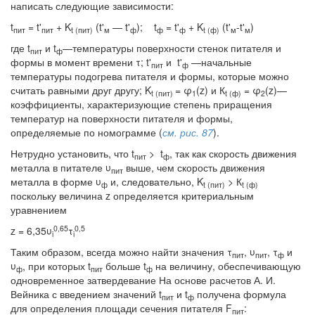
написать следующие зависимости:
t
= t'
+ K
(t'
— t'
); t
= t'
+ K
(t'
-t'
)
пит
пит
t (пит)
м
ф
ф
ф
t (ф)
м
м
где t
и t
—температуры поверхности стенок питателя и
пит
ф
формы в момент времени τ; t'
и t'
—начальные
пит
ф
температуры подогрева питателя и формы, которые можно
считать равными друг другу; K
= φ
(z) и К
= φ
(z)—
t (пит)
1
t (ф)
2
коэффициенты, характеризующие степень приращения
температур на поверхности питателя и формы,
определяемые по номограмме (
см. рис. 87
).
Нетрудно установить, что t
> t
, так как скорость движения
пит
ф
металла в питателе υ
выше, чем скорость движения
пит
металла в форме υ
и, следовательно, K
> К
ф
t (пит)
t (ф)
поскольку величина z определяется критериальным
уравнением
0,65
0,5
z = 6,35υ
τ
i
i
Таким образом, всегда можно найти значения τ
, υ
, τ
и
пит
пит
ф
υ
, при которых t
больше t
на величину, обеспечивающую
ф
пит
ф
одновременное затвердевание На основе расчетов А. И.
Вейника с введением значений t
и t
получена формула
пит
ф
для определения площади сечения питателя F
:
пит