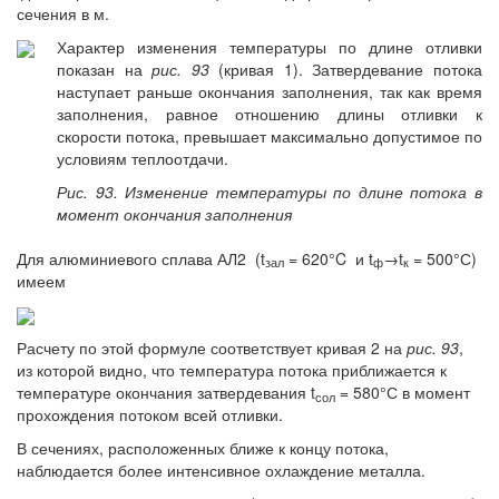
сечения в м.
Характер изменения температуры по длине отливки
показан на
рис. 93
(кривая 1). Затвердевание потока
наступает раньше окончания заполнения, так как время
заполнения, равное отношению длины отливки к
скорости потока, превышает максимально допустимое по
условиям теплоотдачи.
Рис. 93. Изменение температуры по длине потока в
момент окончания заполнения
Для алюминиевого сплава АЛ2 (t
= 620°C и t
→t
= 500°С)
зал
ф
к
имеем
Расчету по этой формуле соответствует кривая 2 на
рис. 93
,
из которой видно, что температура потока приближается к
температуре окончания затвердевания t
= 580°С в момент
сол
прохождения потоком всей отливки.
В сечениях, расположенных ближе к концу потока,
наблюдается более интенсивное охлаждение металла.