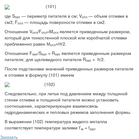
(101)
где S
— периметр питателя в см; V
— объем отливки в
пит
отл
см3; F
— площадь поверхности отливки в см2.
отл
Отношение V
/F
=M
является приведенным размером,
отл
отл
отл
который для тонкостенной плоской или коробчатой отливки
приближенно равен М
≈Н/2.
отл
Отношение F
/S
= R
является приведенным размером
пит
пит
пит
питателя; для щелевидного питателя R
= h/2.
пит
После подстановки значений приведенных размеров питателя
и отливки в формулу (101) имеем
(102)
Следовательно, при литье под давлением между толщиной
стенки отливки и толщиной питателя можно установить
соотношение, характеризующее взаимосвязь
гидродинамических и тепловых режимов заполнения формы.
В выражении (102) температура жидкого металла
соответствует температуре заливки t'
= t
.
м
зал
Заказать